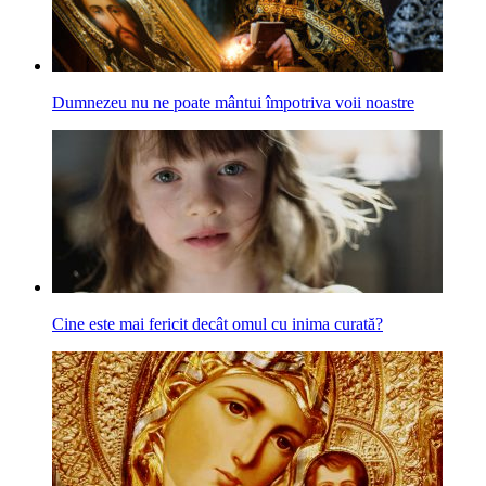
Dumnezeu nu ne poate mântui împotriva voii noastre
Cine este mai fericit decât omul cu inima curată?