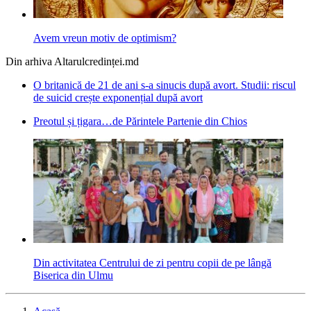
Avem vreun motiv de optimism?
Din arhiva Altarulcredinței.md
O britanică de 21 de ani s-a sinucis după avort. Studii: riscul
de suicid crește exponențial după avort
Preotul și țigara…de Părintele Partenie din Chios
Din activitatea Centrului de zi pentru copii de pe lângă
Biserica din Ulmu