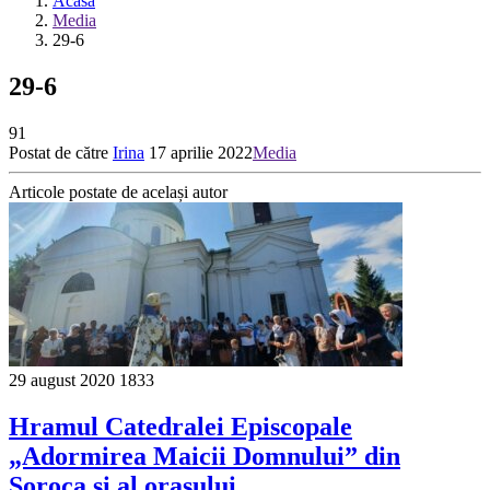
Acasă
Media
29-6
29-6
91
Postat de către
Irina
17 aprilie 2022
Media
Articole postate de același autor
29 august 2020
1833
Hramul Catedralei Episcopale
„Adormirea Maicii Domnului” din
Soroca și al orașului