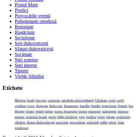
Postul Mare
Predici
Provocările vremii
Psihoterapie ortodoxă
Reportaje
Rugăciuni
Sectologie
Seri duhovnicești
Sfaturi duhovnicești
Societate
Știri externe
Ştiri interne
Tineret
Vieţile Sfinţilor
Etichete
Biserica
boala
bucurie
casatorie
catedrala mitropolitană
Chisinau
copii
copil
credinta
cruce
dragoste
duhovnic
dumnezeu
familia
familie
fapte bune
femeie
har
Hristos
iertare
inimă
iubire
maica domnului
mama
mantuire
milostenie
minune
moarte
octavian mosin
pacat
pilde ortodoxe
post
predica
preot
păcate
rugăciune
răbdare
sfaturi duhovnicești
smerenie
spovedanie
suferinţă
suflet
tineri
viata
vindecare