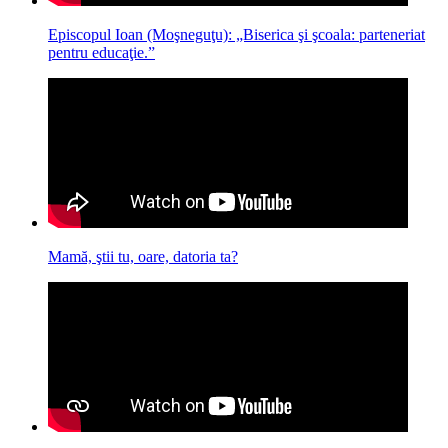
Episcopul Ioan (Moşneguţu): „Biserica şi şcoala: parteneriat
pentru educaţie.”
Mamă, ştii tu, oare, datoria ta?