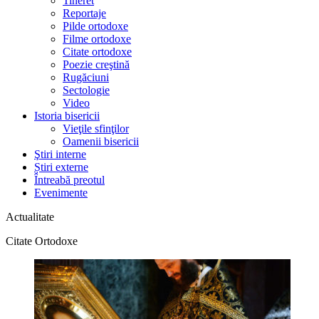
Tineret
Reportaje
Pilde ortodoxe
Filme ortodoxe
Citate ortodoxe
Poezie creştină
Rugăciuni
Sectologie
Video
Istoria bisericii
Vieţile sfinţilor
Oamenii bisericii
Ştiri interne
Știri externe
Întreabă preotul
Evenimente
Actualitate
Citate Ortodoxe