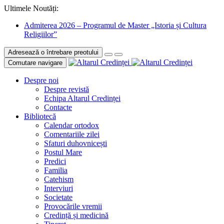
Ultimele Noutăți:
Admiterea 2026 – Programul de Master „Istoria și Cultura
Religiilor”
Adresează o întrebare preotului
Comutare navigare
Despre noi
Despre revistă
Echipa Altarul Credinței
Contacte
Bibliotecă
Calendar ortodox
Comentariile zilei
Sfaturi duhovnicești
Postul Mare
Predici
Familia
Catehism
Interviuri
Societate
Provocările vremii
Credință și medicină