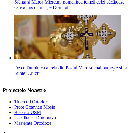
Sfânta şi Marea Miercuri: pomenirea femeii celei păcătoase
care a uns cu mir pe Domnul
De ce Duminica a treia din Postul Mare se mai numește și „a
Sfintei Cruci”?
Proiectele Noastre
Tineretul Ortodox
Preot Octavian Moșin
Biserica USM
Localitatea Dumbrava
Masterate Ortodoxe