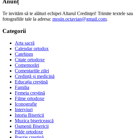
Anunț
Te invităm să te alături echipei Altarul Credinţei! Trimite textele sau
fotografiile tale la adresa:
mosin.octavian@gmail.com
.
Categorii
Arta sacră
Calendar ortodox
Catehism
Citate ortodoxe
Comemorări
Comentariile zilei
Credință și medicină
Educația creștină
Familia
Femeia creștină
Filme ortodoxe
Iconografie
Interviuri
Istoria Bisericii
Muzica bisericească
Oamenii Bisericii
Pilde ortodoxe
Poezie creştină