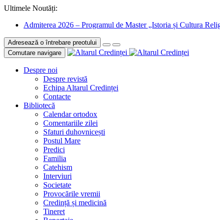
Ultimele Noutăți:
Admiterea 2026 – Programul de Master „Istoria și Cultura Relig
Adresează o întrebare preotului
Comutare navigare
Despre noi
Despre revistă
Echipa Altarul Credinței
Contacte
Bibliotecă
Calendar ortodox
Comentariile zilei
Sfaturi duhovnicești
Postul Mare
Predici
Familia
Catehism
Interviuri
Societate
Provocările vremii
Credință și medicină
Tineret