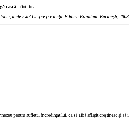
i găsească mântuirea.
ame, unde eşti? Despre pocăinţă, Editura Bizantină, Bucureşti, 2008
zeu pentru sufletul încredinţat lui, ca să aibă sfârşit creştinesc şi să i