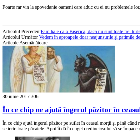
Foarte rar vin la spovedanie oameni care aduc cu ei nu problemele lor, c
Articolul Precedent
Familia e ca o Biserică, dacă nu sunt toate trei turl
Articolul Următor
Vedem în aproapele doar neajunsurile și patimile de
Articole Asemănătoare
30 iunie 2017
306
În ce chip ne ajută îngerul păzitor în ceasu
În ce chip ajută îngerul păzitor pe suflet în ceasul morţii şi până când 
se ierte toate păcatele. Apoi îi dă în cuget credinciosului să se împace 