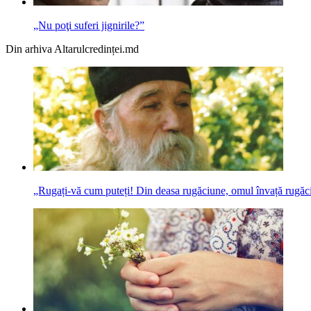
„Nu poţi suferi jignirile?”
Din arhiva Altarulcredinței.md
„Rugați-vă cum puteți! Din deasa rugăciune, omul învață rugăc