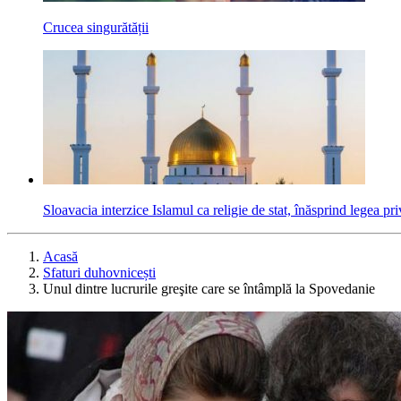
Crucea singurătății
Sloavacia interzice Islamul ca religie de stat, înăsprind legea p
Acasă
Sfaturi duhovnicești
Unul dintre lucrurile greşite care se întâmplă la Spovedanie