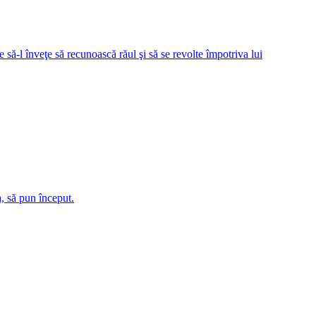
e să-l înveţe să recunoască răul şi să se revolte împotriva lui
, să pun început.