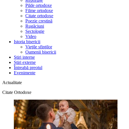
Reportaje
Pilde ortodoxe
Filme ortodoxe
Citate ortodoxe
Poezie creştină
Rugăciuni
Sectologie
Video
Istoria bisericii
Vieţile sfinţilor
Oamenii bisericii
Ştiri interne
Știri externe
Întreabă preotul
Evenimente
Actualitate
Citate Ortodoxe