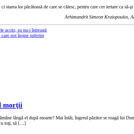
i starea lor păcătoasă de care se căiesc, pentru care cer iertare ca să-ş
Arhimandrit Simeon Kraiopoulos, Ad
ele acolo, ea nu-i întreagă
 care noi înșine suferim
l morţii
rămâne lângă el după moarte? Mai întâi, îngerul păzitor se roagă lui Dumne
cu toţi, să […]