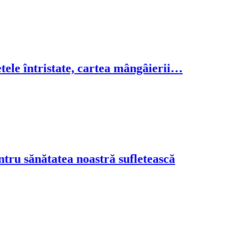
letele întristate, cartea mângâierii…
tru sănătatea noastră sufletească