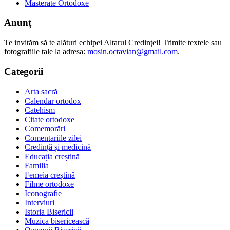
Masterate Ortodoxe
Anunț
Te invităm să te alături echipei Altarul Credinţei! Trimite textele sau
fotografiile tale la adresa:
mosin.octavian@gmail.com
.
Categorii
Arta sacră
Calendar ortodox
Catehism
Citate ortodoxe
Comemorări
Comentariile zilei
Credință și medicină
Educația creștină
Familia
Femeia creștină
Filme ortodoxe
Iconografie
Interviuri
Istoria Bisericii
Muzica bisericească