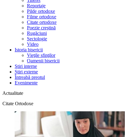
Tineret
Reportaje
Pilde ortodoxe
Filme ortodoxe
Citate ortodoxe
Poezie creştină
Rugăciuni
Sectologie
Video
Istoria bisericii
Vieţile sfinţilor
Oamenii bisericii
Ştiri interne
Știri externe
Întreabă preotul
Evenimente
Actualitate
Citate Ortodoxe