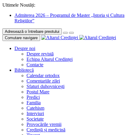
Ultimele Noutăți:
Admiterea 2026 – Programul de Master „Istoria și Cultura
Religiilor”
Adresează o întrebare preotului
Comutare navigare
Despre noi
Despre revistă
Echipa Altarul Credinței
Contacte
Bibliotecă
Calendar ortodox
Comentariile zilei
Sfaturi duhovnicești
Postul Mare
Predici
Familia
Catehism
Interviuri
Societate
Provocările vremii
Credință și medicină