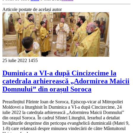
Articole postate de același autor
25 iulie 2022
1455
Duminica a VI-a după Cincizecime la
catedrala arhierească „Adormirea Maicii
Domnului” din orașul Soroca
Preasfințitul Părinte Ioan de Soroca, Episcop-vicar al Mitropoliei
Moldovei a liturghisit în Duminica a VI-a după Cincizecime, 24
iulie 2022 la catedrala arhierească „Adormirea Maicii Domnului”
din orașul Soroca. În cadrul Sfintei Liturghii, Ierarhul a detaliat
învăţăturile desprinse din pericopa evanghelică duminicală (Matei 9,
1-8) care relatează despre minunea vindecării de către Mântuitorul