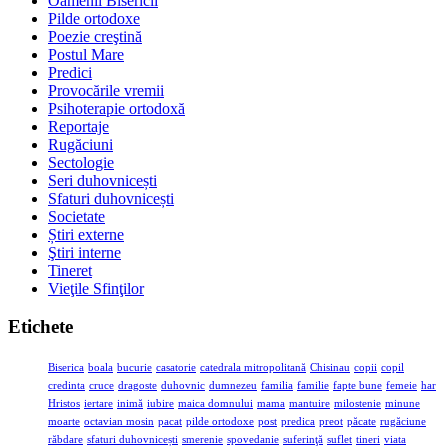
Oamenii Bisericii
Pilde ortodoxe
Poezie creştină
Postul Mare
Predici
Provocările vremii
Psihoterapie ortodoxă
Reportaje
Rugăciuni
Sectologie
Seri duhovnicești
Sfaturi duhovnicești
Societate
Știri externe
Ştiri interne
Tineret
Vieţile Sfinţilor
Etichete
Biserica
boala
bucurie
casatorie
catedrala mitropolitană
Chisinau
copii
copil
credinta
cruce
dragoste
duhovnic
dumnezeu
familia
familie
fapte bune
femeie
har
Hristos
iertare
inimă
iubire
maica domnului
mama
mantuire
milostenie
minune
moarte
octavian mosin
pacat
pilde ortodoxe
post
predica
preot
păcate
rugăciune
răbdare
sfaturi duhovnicești
smerenie
spovedanie
suferinţă
suflet
tineri
viata