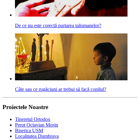
De ce nu este corectă purtarea talismanelor?
Câte sau ce rugăciuni ar trebui să facă copilul?
Proiectele Noastre
Tineretul Ortodox
Preot Octavian Moșin
Biserica USM
Localitatea Dumbrava