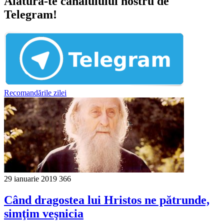
Alătură-te canalulului nostru de
Telegram!
Recomandările zilei
29 ianuarie 2019
366
Când dragostea lui Hristos ne pătrunde,
simţim veşnicia