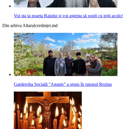
Voi sta la poarta Raiului și voi aștepta să sosiți cu toții acolo!
Din arhiva Altarulcredinței.md
Garderoba Socială ”Agapis” a ajuns în raionul Rezina