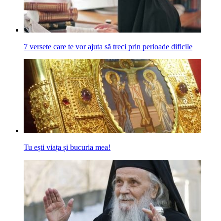
7 versete care te vor ajuta să treci prin perioade dificile
Tu ești viața și bucuria mea!