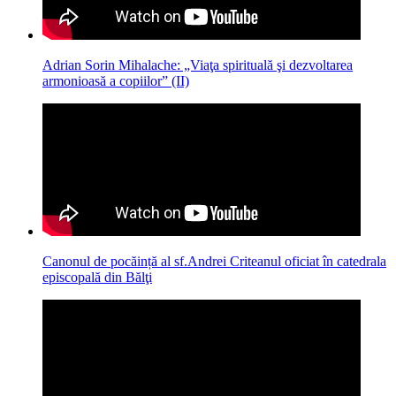
Adrian Sorin Mihalache: „Viaţa spirituală şi dezvoltarea
armonioasă a copiilor” (II)
Canonul de pocăință al sf.Andrei Criteanul oficiat în catedrala
episcopală din Bălţi