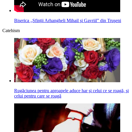
Biserica „Sfinţii Arhangheli Mihail şi Gavriil” din Truşeni
Catehism
Rugăciunea pentru aproapele aduce har şi celui ce se roagă, şi
celui pentru care se roagă