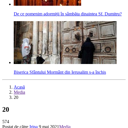
De ce pomenim adormiții în sâmbăta dinaintea Sf. Dumitru?
Biserica Sfântului Mormânt din Ierusalim s-a închis
Acasă
Media
20
20
574
Postat de către
Irina
9 mai 2021
Media