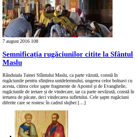
7 august 2016
108
Semnificația rugăciunilor citite la Sfântul
Maslu
Rânduiala Tainei Sfântului Maslu, ca parte văzută, constă în
rugăciunile pentru sfințirea untdelemnului, ungerea celor bolnavi cu
acesta, citirea celor șapte fragmente de Apostol și de Evanghelie,
rugăciunile de iertare și de vindecare, iar ca parte nevăzută, constă în
iertarea de păcate, deci vindecarea sufletului. Cele șapte rugăciuni
diferite care se rostesc în cadrul slujbei […]