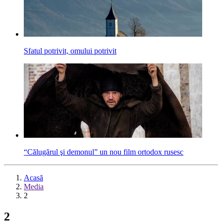
Sfatul potrivit, omului potrivit
“Călugărul şi demonul” un nou film ortodox rusesc
Acasă
Media
2
2