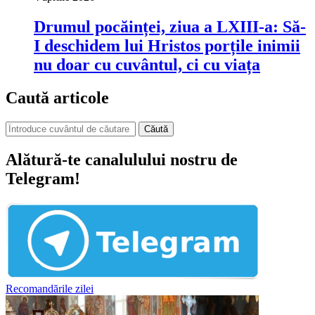
Drumul pocăinței, ziua a LXIII-a: Să-
I deschidem lui Hristos porțile inimii
nu doar cu cuvântul, ci cu viața
Caută articole
Căută
Alătură-te canalulului nostru de
Telegram!
Recomandările zilei