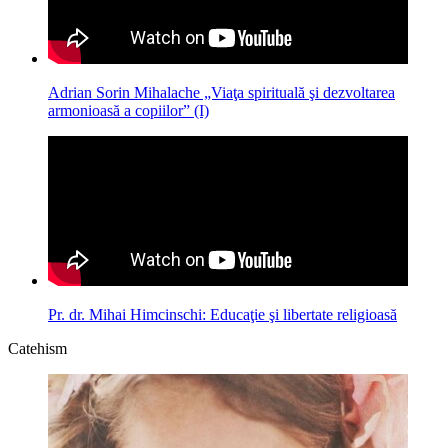
Adrian Sorin Mihalache „Viaţa spirituală şi dezvoltarea
armonioasă a copiilor” (I)
Pr. dr. Mihai Himcinschi: Educaţie şi libertate religioasă
Catehism