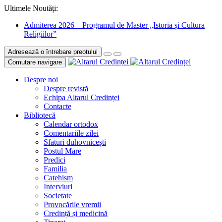
Ultimele Noutăți:
Admiterea 2026 – Programul de Master „Istoria și Cultura
Religiilor”
Adresează o întrebare preotului
Comutare navigare
Despre noi
Despre revistă
Echipa Altarul Credinței
Contacte
Bibliotecă
Calendar ortodox
Comentariile zilei
Sfaturi duhovnicești
Postul Mare
Predici
Familia
Catehism
Interviuri
Societate
Provocările vremii
Credință și medicină