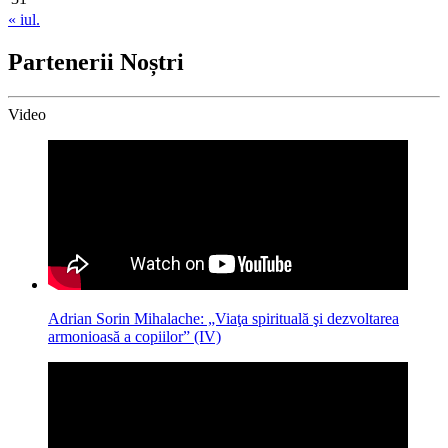
« iul.
Partenerii Noștri
Video
Adrian Sorin Mihalache: „Viaţa spirituală şi dezvoltarea
armonioasă a copiilor” (IV)