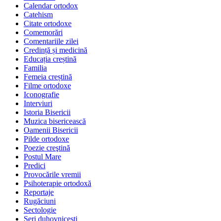
Calendar ortodox
Catehism
Citate ortodoxe
Comemorări
Comentariile zilei
Credință și medicină
Educația creștină
Familia
Femeia creștină
Filme ortodoxe
Iconografie
Interviuri
Istoria Bisericii
Muzica bisericească
Oamenii Bisericii
Pilde ortodoxe
Poezie creştină
Postul Mare
Predici
Provocările vremii
Psihoterapie ortodoxă
Reportaje
Rugăciuni
Sectologie
Seri duhovnicești