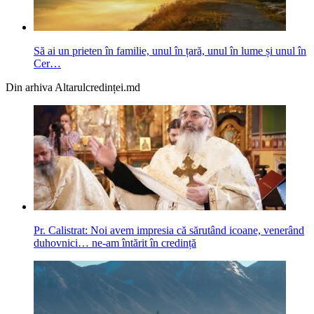
Să ai un prieten în familie, unul în țară, unul în lume și unul în
Cer…
Din arhiva Altarulcredinței.md
Pr. Calistrat: Noi avem impresia că sărutând icoane, venerând
duhovnici… ne-am întărit în credință