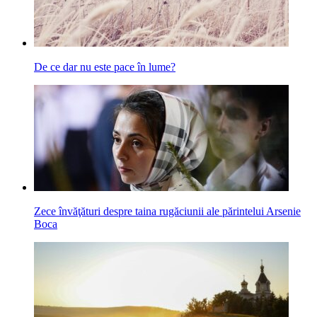
De ce dar nu este pace în lume?
Zece învăţături despre taina rugăciunii ale părintelui Arsenie
Boca