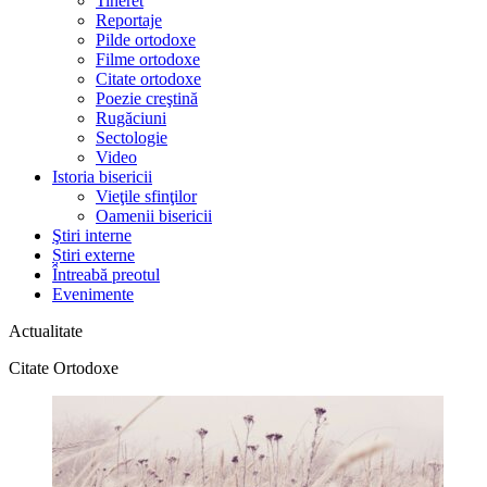
Tineret
Reportaje
Pilde ortodoxe
Filme ortodoxe
Citate ortodoxe
Poezie creştină
Rugăciuni
Sectologie
Video
Istoria bisericii
Vieţile sfinţilor
Oamenii bisericii
Ştiri interne
Știri externe
Întreabă preotul
Evenimente
Actualitate
Citate Ortodoxe