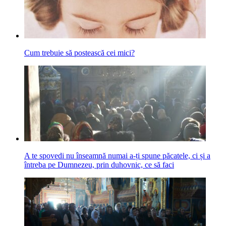
Cum trebuie să postească cei mici?
A te spovedi nu înseamnă numai a-ți spune păcatele, ci și a
întreba pe Dumnezeu, prin duhovnic, ce să faci