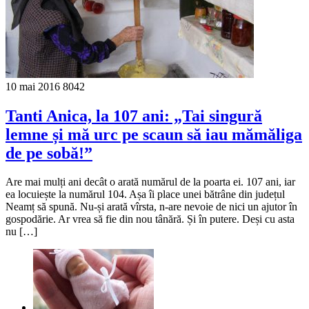
10 mai 2016
8042
Tanti Anica, la 107 ani: „Tai singură
lemne și mă urc pe scaun să iau mămăliga
de pe sobă!”
Are mai mulți ani decât o arată numărul de la poarta ei. 107 ani, iar
ea locuiește la numărul 104. Așa îi place unei bătrâne din județul
Neamț să spună. Nu-și arată vîrsta, n-are nevoie de nici un ajutor în
gospodărie. Ar vrea să fie din nou tânără. Și în putere. Deși cu asta
nu […]