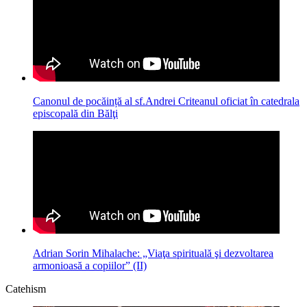
Canonul de pocăință al sf.Andrei Criteanul oficiat în catedrala
episcopală din Bălţi
Adrian Sorin Mihalache: „Viaţa spirituală şi dezvoltarea
armonioasă a copiilor” (II)
Catehism