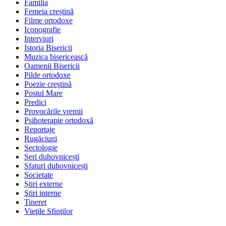
Familia
Femeia creștină
Filme ortodoxe
Iconografie
Interviuri
Istoria Bisericii
Muzica bisericească
Oamenii Bisericii
Pilde ortodoxe
Poezie creştină
Postul Mare
Predici
Provocările vremii
Psihoterapie ortodoxă
Reportaje
Rugăciuni
Sectologie
Seri duhovnicești
Sfaturi duhovnicești
Societate
Știri externe
Ştiri interne
Tineret
Vieţile Sfinţilor