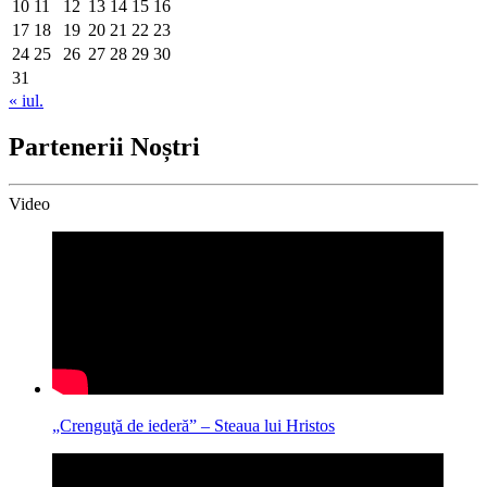
10
11
12
13
14
15
16
17
18
19
20
21
22
23
24
25
26
27
28
29
30
31
« iul.
Partenerii Noștri
Video
„Crenguţă de iederă” – Steaua lui Hristos