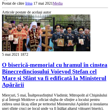
Postat de către
Irina
17 mai 2021
Media
Articole postate de același autor
5 mai 2021
1872
O biserică-memorial cu hramul în cinstea
Binecredinciosului Voievod Ștefan cel
Mare și Sfânt va fi edificată la Ministerul
Apărării
Miercuri, 5 mai, Înaltpreasfințitul Vladimir, Mitropolit al Chişinăului
şi al Întregii Moldove a oficiat slujba de sfințire a locului pentru
zidirea unui lăcaş sfânt pe teritoriul Ministerului Apărării și instalarea
unei sfinte cruci pe locul unde va fi înălţat altarul viitoarei biserici.