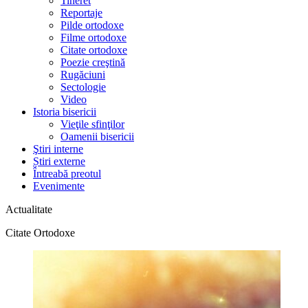
Tineret
Reportaje
Pilde ortodoxe
Filme ortodoxe
Citate ortodoxe
Poezie creştină
Rugăciuni
Sectologie
Video
Istoria bisericii
Vieţile sfinţilor
Oamenii bisericii
Ştiri interne
Știri externe
Întreabă preotul
Evenimente
Actualitate
Citate Ortodoxe