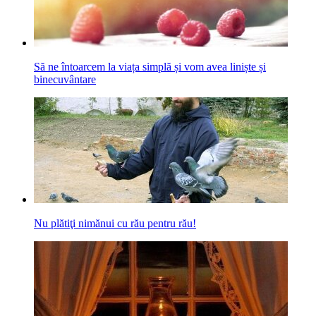
Să ne întoarcem la viața simplă și vom avea liniște și
binecuvântare
Nu plătiţi nimănui cu rău pentru rău!