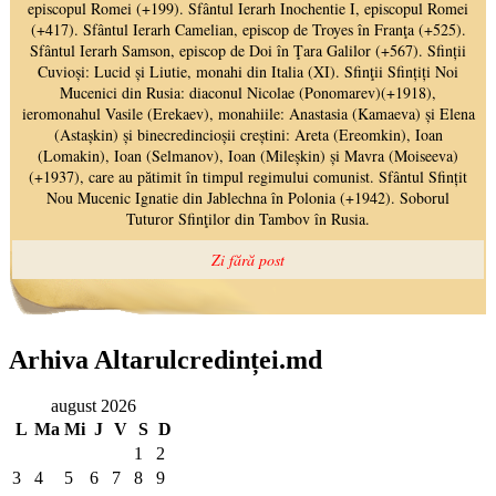
Arhiva Altarulcredinței.md
august 2026
L
Ma
Mi
J
V
S
D
1
2
3
4
5
6
7
8
9