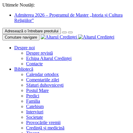
Ultimele Noutăți:
Admiterea 2026 – Programul de Master „Istoria și Cultura
Religiilor”
Adresează o întrebare preotului
Comutare navigare
Despre noi
Despre revistă
Echipa Altarul Credinței
Contacte
Bibliotecă
Calendar ortodox
Comentariile zilei
Sfaturi duhovnicești
Postul Mare
Predici
Familia
Catehism
Interviuri
Societate
Provocările vremii
Credință și medicină