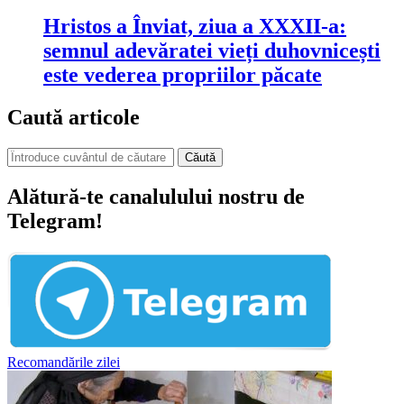
Hristos a Înviat, ziua a XXXII-a:
semnul adevăratei vieți duhovnicești
este vederea propriilor păcate
Caută articole
Căută
Alătură-te canalulului nostru de
Telegram!
Recomandările zilei