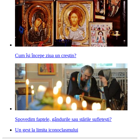
Cum îşi începe ziua un creştin?
Spovedim faptele, gândurile sau stările sufleteşti?
Un gest la limita iconoclasmului