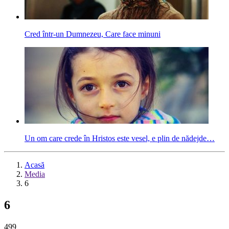
Cred într-un Dumnezeu, Care face minuni
Un om care crede în Hristos este vesel, e plin de nădejde…
Acasă
Media
6
6
499