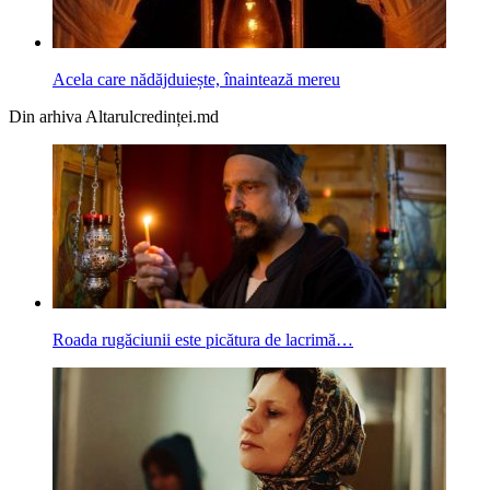
Acela care nădăjduiește, înaintează mereu
Din arhiva Altarulcredinței.md
Roada rugăciunii este picătura de lacrimă…