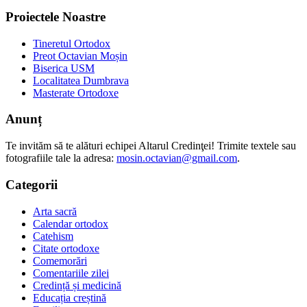
Proiectele Noastre
Tineretul Ortodox
Preot Octavian Moșin
Biserica USM
Localitatea Dumbrava
Masterate Ortodoxe
Anunț
Te invităm să te alături echipei Altarul Credinţei! Trimite textele sau
fotografiile tale la adresa:
mosin.octavian@gmail.com
.
Categorii
Arta sacră
Calendar ortodox
Catehism
Citate ortodoxe
Comemorări
Comentariile zilei
Credință și medicină
Educația creștină