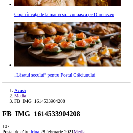
Copiii învață de la mamă să-l cunoască pe Dumnezeu
„Lăsatul secului” pentru Postul Crăciunului
Acasă
Media
FB_IMG_1614533904208
FB_IMG_1614533904208
107
Postat de către
Irina
28 februarie 2021
Media