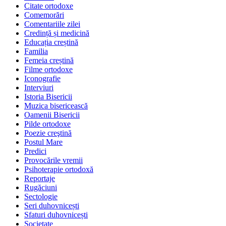
Citate ortodoxe
Comemorări
Comentariile zilei
Credință și medicină
Educația creștină
Familia
Femeia creștină
Filme ortodoxe
Iconografie
Interviuri
Istoria Bisericii
Muzica bisericească
Oamenii Bisericii
Pilde ortodoxe
Poezie creştină
Postul Mare
Predici
Provocările vremii
Psihoterapie ortodoxă
Reportaje
Rugăciuni
Sectologie
Seri duhovnicești
Sfaturi duhovnicești
Societate