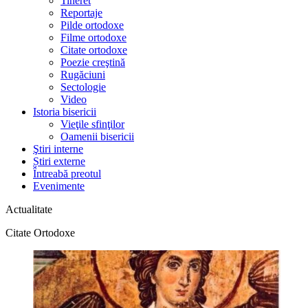
Tineret
Reportaje
Pilde ortodoxe
Filme ortodoxe
Citate ortodoxe
Poezie creştină
Rugăciuni
Sectologie
Video
Istoria bisericii
Vieţile sfinţilor
Oamenii bisericii
Ştiri interne
Știri externe
Întreabă preotul
Evenimente
Actualitate
Citate Ortodoxe