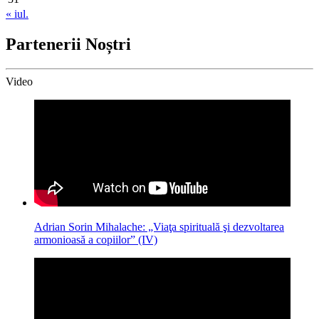
« iul.
Partenerii Noștri
Video
Adrian Sorin Mihalache: „Viaţa spirituală şi dezvoltarea
armonioasă a copiilor” (IV)