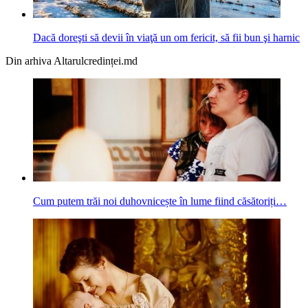
Dacă doreşti să devii în viaţă un om fericit, să fii bun şi harnic
Din arhiva Altarulcredinței.md
Cum putem trăi noi duhovnicește în lume fiind căsătoriți…