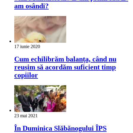
am osândi?
17 iunie 2020
Cum echilibrăm balanța, când nu
reușim să acordăm suficient timp
copiilor
23 mai 2021
În Duminica Slăbănogului ÎPS