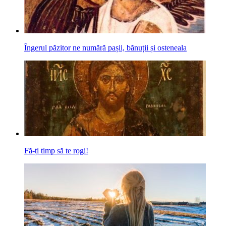
Îngerul păzitor ne numără pașii, bănuții și osteneala
Fă-ți timp să te rogi!