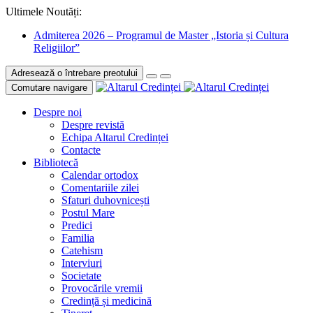
Ultimele Noutăți:
Admiterea 2026 – Programul de Master „Istoria și Cultura
Religiilor”
Adresează o întrebare preotului
Comutare navigare
Despre noi
Despre revistă
Echipa Altarul Credinței
Contacte
Bibliotecă
Calendar ortodox
Comentariile zilei
Sfaturi duhovnicești
Postul Mare
Predici
Familia
Catehism
Interviuri
Societate
Provocările vremii
Credință și medicină