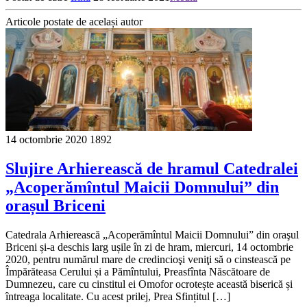
Articole postate de același autor
14 octombrie 2020
1892
Slujire Arhierească de hramul Catedralei
„Acoperămîntul Maicii Domnului” din
orașul Briceni
Catedrala Arhierească „Acoperămîntul Maicii Domnului” din oraşul
Briceni și-a deschis larg ușile în zi de hram, miercuri, 14 octombrie
2020, pentru numărul mare de credincioşi veniţi să o cinstească pe
Împărăteasa Cerului și a Pămîntului, Preasfînta Născătoare de
Dumnezeu, care cu cinstitul ei Omofor ocrotește această biserică și
întreaga localitate. Cu acest prilej, Prea Sfințitul […]