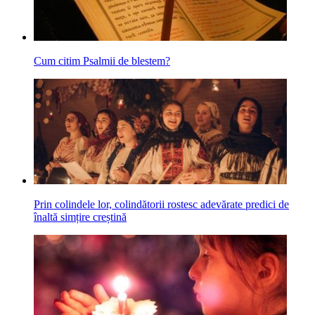
Cum citim Psalmii de blestem?
Prin colindele lor, colindătorii rostesc adevărate predici de
înaltă simțire creștină