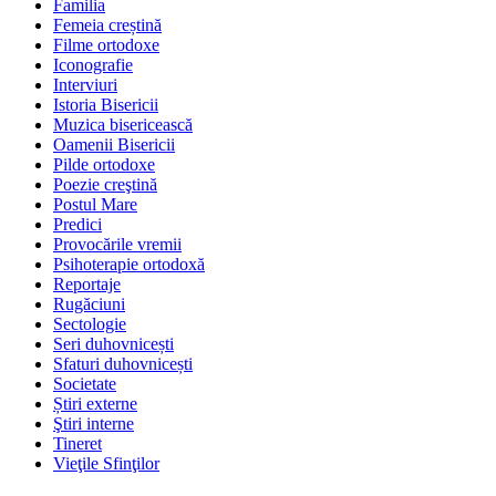
Familia
Femeia creștină
Filme ortodoxe
Iconografie
Interviuri
Istoria Bisericii
Muzica bisericească
Oamenii Bisericii
Pilde ortodoxe
Poezie creştină
Postul Mare
Predici
Provocările vremii
Psihoterapie ortodoxă
Reportaje
Rugăciuni
Sectologie
Seri duhovnicești
Sfaturi duhovnicești
Societate
Știri externe
Ştiri interne
Tineret
Vieţile Sfinţilor