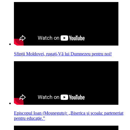
Sfinții Moldovei, rugați-Vă lui Dumnezeu pentru noi!
Episcopul Ioan (Moşneguţu): „Biserica şi şcoala: parteneriat
pentru educaţie.”