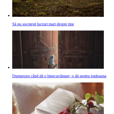
Să nu socoteşti lucruri mari despre tine
Dumnezeu când dă o binecuvântare, o dă pentru totdeauna