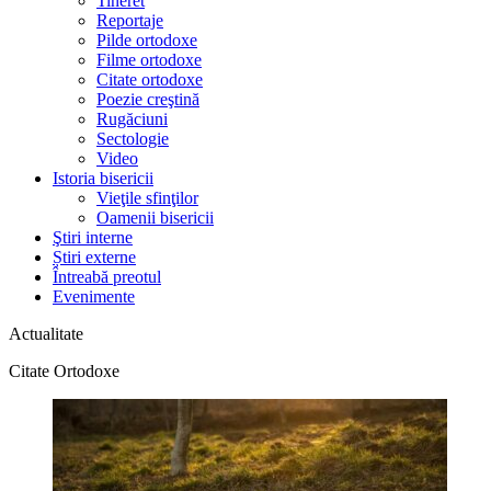
Tineret
Reportaje
Pilde ortodoxe
Filme ortodoxe
Citate ortodoxe
Poezie creştină
Rugăciuni
Sectologie
Video
Istoria bisericii
Vieţile sfinţilor
Oamenii bisericii
Ştiri interne
Știri externe
Întreabă preotul
Evenimente
Actualitate
Citate Ortodoxe