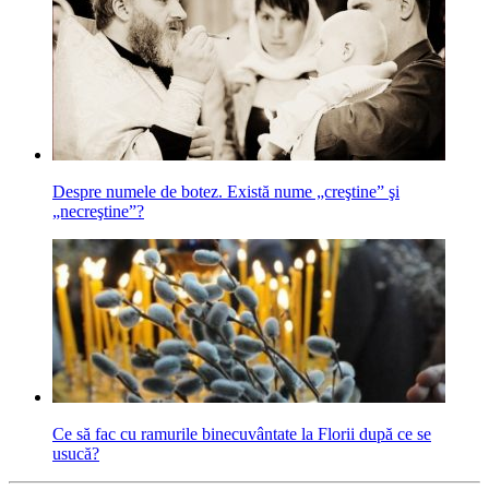
Despre numele de botez. Există nume „creştine” şi
„necreştine”?
Ce să fac cu ramurile binecuvântate la Florii după ce se
usucă?