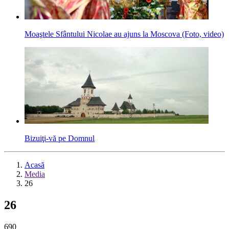
Moaştele Sfântului Nicolae au ajuns la Moscova (Foto, video)
Bizuiţi-vă pe Domnul
Acasă
Media
26
26
690