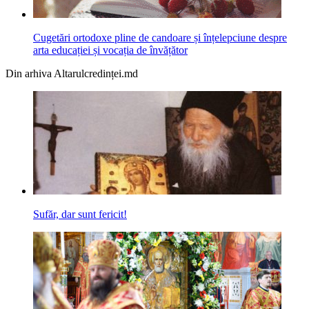
Cugetări ortodoxe pline de candoare și înțelepciune despre
arta educației și vocația de învățător
Din arhiva Altarulcredinței.md
Sufăr, dar sunt fericit!