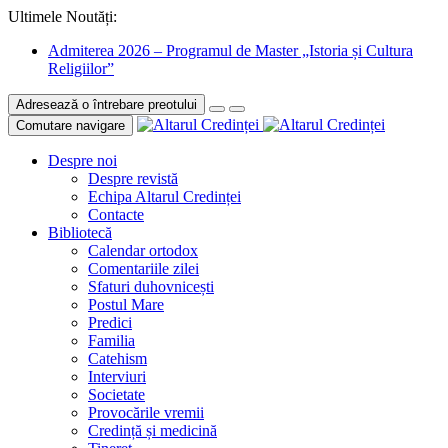
Ultimele Noutăți:
Admiterea 2026 – Programul de Master „Istoria și Cultura
Religiilor”
Adresează o întrebare preotului
Comutare navigare
Despre noi
Despre revistă
Echipa Altarul Credinței
Contacte
Bibliotecă
Calendar ortodox
Comentariile zilei
Sfaturi duhovnicești
Postul Mare
Predici
Familia
Catehism
Interviuri
Societate
Provocările vremii
Credință și medicină