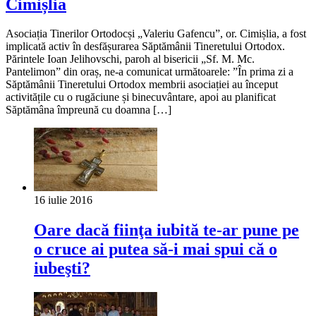
Cimișlia
Asociația Tinerilor Ortodocși „Valeriu Gafencu”, or. Cimișlia, a fost
implicată activ în desfășurarea Săptămânii Tineretului Ortodox.
Părintele Ioan Jelihovschi, paroh al bisericii „Sf. M. Mc.
Pantelimon” din oraș, ne-a comunicat următoarele: ”În prima zi a
Săptămânii Tineretului Ortodox membrii asociației au început
activitățile cu o rugăciune și binecuvântare, apoi au planificat
Săptămâna împreună cu doamna […]
16 iulie 2016
Oare dacă fiinţa iubită te-ar pune pe
o cruce ai putea să-i mai spui că o
iubeşti?