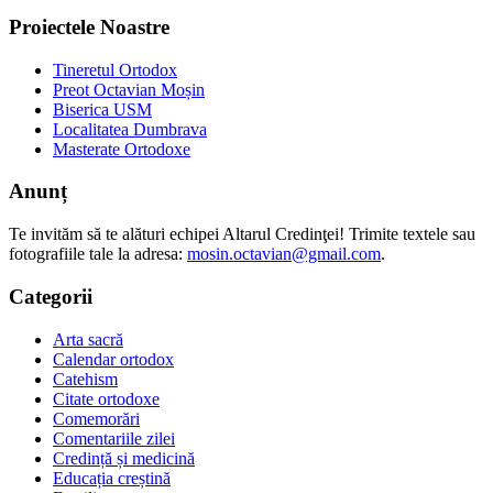
Proiectele Noastre
Tineretul Ortodox
Preot Octavian Moșin
Biserica USM
Localitatea Dumbrava
Masterate Ortodoxe
Anunț
Te invităm să te alături echipei Altarul Credinţei! Trimite textele sau
fotografiile tale la adresa:
mosin.octavian@gmail.com
.
Categorii
Arta sacră
Calendar ortodox
Catehism
Citate ortodoxe
Comemorări
Comentariile zilei
Credință și medicină
Educația creștină