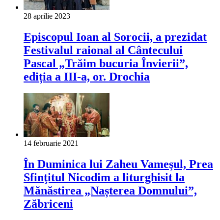
28 aprilie 2023
Episcopul Ioan al Sorocii, a prezidat
Festivalul raional al Cântecului
Pascal „Trăim bucuria Învierii”,
ediția a III-a, or. Drochia
14 februarie 2021
În Duminica lui Zaheu Vameşul, Prea
Sfinţitul Nicodim a liturghisit la
Mănăstirea „Nașterea Domnului”,
Zăbriceni