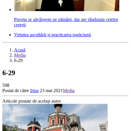
Preoția se săvârșește pe pământ, dar are rânduiala cetelor
cerești
Virtutea ascultării și practicarea rugăciunii
Acasă
Media
6-29
6-29
598
Postat de către
Irina
23 mai 2021
Media
Articole postate de același autor