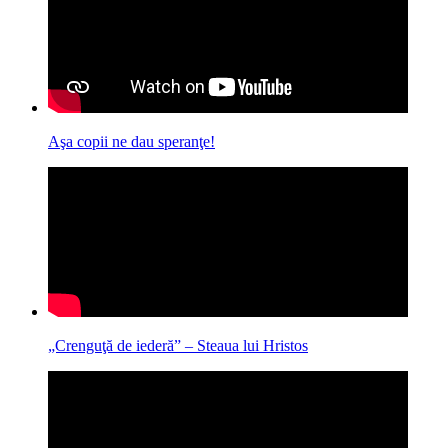
Aşa copii ne dau speranţe!
„Crenguţă de iederă” – Steaua lui Hristos