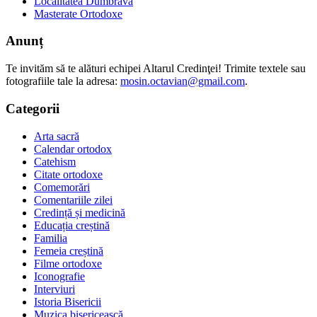
Localitatea Dumbrava
Masterate Ortodoxe
Anunț
Te invităm să te alături echipei Altarul Credinţei! Trimite textele sau
fotografiile tale la adresa:
mosin.octavian@gmail.com
.
Categorii
Arta sacră
Calendar ortodox
Catehism
Citate ortodoxe
Comemorări
Comentariile zilei
Credință și medicină
Educația creștină
Familia
Femeia creștină
Filme ortodoxe
Iconografie
Interviuri
Istoria Bisericii
Muzica bisericească