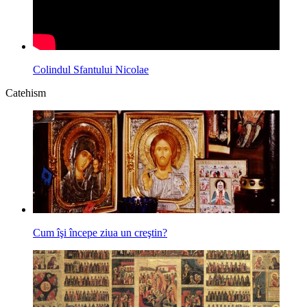
Colindul Sfantului Nicolae
Catehism
Cum îşi începe ziua un creştin?