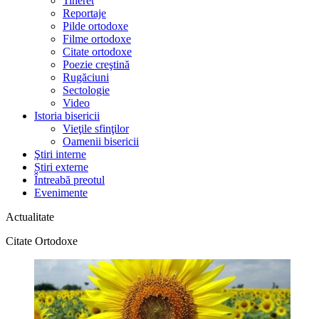
Tineret
Reportaje
Pilde ortodoxe
Filme ortodoxe
Citate ortodoxe
Poezie creştină
Rugăciuni
Sectologie
Video
Istoria bisericii
Vieţile sfinţilor
Oamenii bisericii
Ştiri interne
Știri externe
Întreabă preotul
Evenimente
Actualitate
Citate Ortodoxe