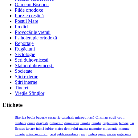
Oamenii Bisericii
Pilde ortodoxe
Poezie creştină
Postul Mare
Predici
Provocările vremii
Psihoterapie ortodoxă
Reportaje
Rugăciuni
Sectologie
Seri duhovnicești
Sfaturi duhovnicești
Societate
Știri externe
Ştiri interne
Tineret
Vieţile Sfinţilor
Etichete
Biserica
boala
bucurie
casatorie
catedrala mitropolitană
Chisinau
copii
copil
credinta
cruce
dragoste
duhovnic
dumnezeu
familia
familie
fapte bune
femeie
har
Hristos
iertare
inimă
iubire
maica domnului
mama
mantuire
milostenie
minune
moarte
octavian mosin
pacat
pilde ortodoxe
post
predica
preot
păcate
rugăciune