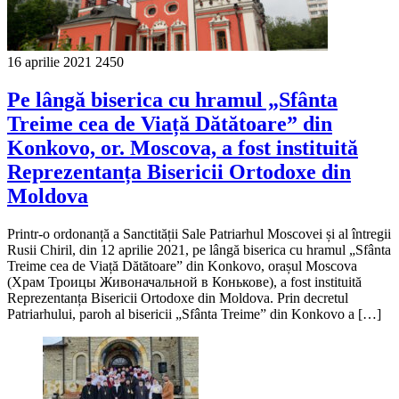
16 aprilie 2021
2450
Pe lângă biserica cu hramul „Sfânta
Treime cea de Viață Dătătoare” din
Konkovo, or. Moscova, a fost instituită
Reprezentanța Bisericii Ortodoxe din
Moldova
Printr-o ordonanță a Sanctității Sale Patriarhul Moscovei și al întregii
Rusii Chiril, din 12 aprilie 2021, pe lângă biserica cu hramul „Sfânta
Treime cea de Viață Dătătoare” din Konkovo, orașul Moscova
(Храм Троицы Живоначальной в Конькове), a fost instituită
Reprezentanța Bisericii Ortodoxe din Moldova. Prin decretul
Patriarhului, paroh al bisericii „Sfânta Treime” din Konkovo a […]