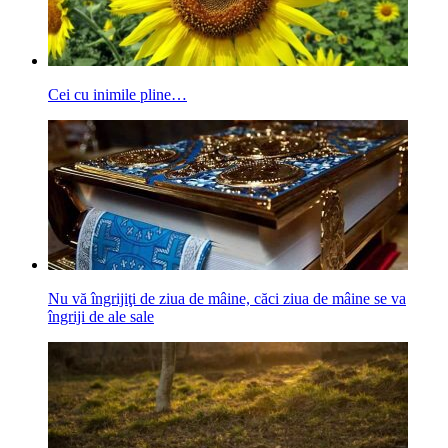
Cei cu inimile pline…
Nu vă îngrijiţi de ziua de mâine, căci ziua de mâine se va
îngriji de ale sale