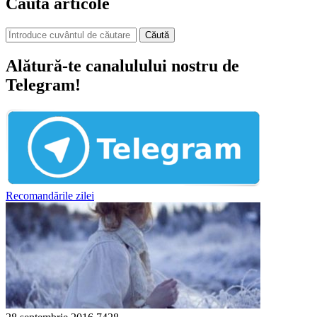
Caută articole
Căută
Alătură-te canalulului nostru de
Telegram!
Recomandările zilei