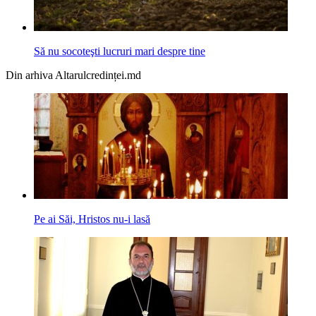
Să nu socoteşti lucruri mari despre tine
Din arhiva Altarulcredinței.md
Pe ai Săi, Hristos nu-i lasă