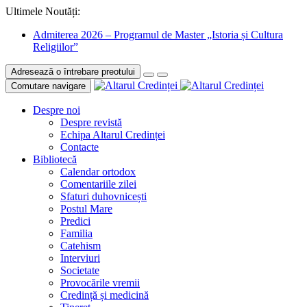
Ultimele Noutăți:
Admiterea 2026 – Programul de Master „Istoria și Cultura
Religiilor”
Adresează o întrebare preotului
Comutare navigare
Despre noi
Despre revistă
Echipa Altarul Credinței
Contacte
Bibliotecă
Calendar ortodox
Comentariile zilei
Sfaturi duhovnicești
Postul Mare
Predici
Familia
Catehism
Interviuri
Societate
Provocările vremii
Credință și medicină