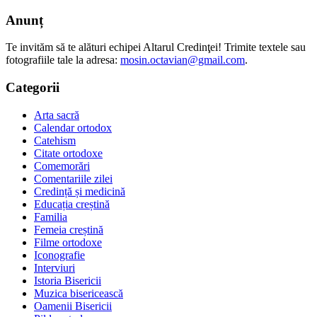
Anunț
Te invităm să te alături echipei Altarul Credinţei! Trimite textele sau
fotografiile tale la adresa:
mosin.octavian@gmail.com
.
Categorii
Arta sacră
Calendar ortodox
Catehism
Citate ortodoxe
Comemorări
Comentariile zilei
Credință și medicină
Educația creștină
Familia
Femeia creștină
Filme ortodoxe
Iconografie
Interviuri
Istoria Bisericii
Muzica bisericească
Oamenii Bisericii