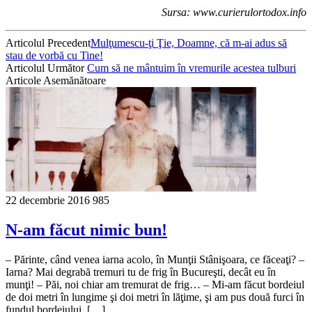
Sursa: www.curierulortodox.info
Articolul Precedent
Mulţumescu-ţi Ţie, Doamne, că m-ai adus să
stau de vorbă cu Tine!
Articolul Următor
Cum să ne mântuim în vremurile acestea tulburi
Articole Asemănătoare
22 decembrie 2016
985
N-am făcut nimic bun!
– Părinte, când venea iarna acolo, în Munţii Stânişoara, ce făceaţi? –
Iarna? Mai degrabă tremuri tu de frig în Bucureşti, decât eu în
munţi! – Păi, noi chiar am tremurat de frig… – Mi-am făcut bordeiul
de doi metri în lungime şi doi metri în lăţime, şi am pus două furci în
fundul bordeiului, […]