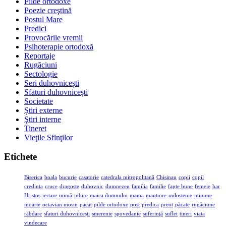
Pilde ortodoxe
Poezie creştină
Postul Mare
Predici
Provocările vremii
Psihoterapie ortodoxă
Reportaje
Rugăciuni
Sectologie
Seri duhovnicești
Sfaturi duhovnicești
Societate
Știri externe
Ştiri interne
Tineret
Vieţile Sfinţilor
Etichete
Biserica
boala
bucurie
casatorie
catedrala mitropolitană
Chisinau
copii
copil
credinta
cruce
dragoste
duhovnic
dumnezeu
familia
familie
fapte bune
femeie
har
Hristos
iertare
inimă
iubire
maica domnului
mama
mantuire
milostenie
minune
moarte
octavian mosin
pacat
pilde ortodoxe
post
predica
preot
păcate
rugăciune
răbdare
sfaturi duhovnicești
smerenie
spovedanie
suferinţă
suflet
tineri
viata
vindecare