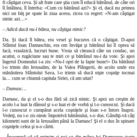
fi câştigat ceva. Şi alt frate care ştia cum îl educă bătrânul, de câte ori
îl întâlnea, îl întreba: «Cum cu bătrânul azi?» Şi el, dacă nu primea
nici un băţ pe spate în ziua aceea, zicea cu regret: «N-am câştigat
nimic azi…»
– Adică dacă nu-l bătea, nu câştiga nimic?
Da. Şi dacă îl bătea, era vesel şi bucuros că o câştigat. D-apoi
Sfântul Ioan Damaschin, era om învăţat şi bătrânul lui îl oprea să
facă, vrasăzică, lucruri bune. Vroia să citească câte un condac, un
acatist, o rugăciune sau te miri ce şi bătrânul nu-i da voie. Şi apoi
îngerul Domnului i-a zis: «Nu-l opri de la fapte bune!» Da bătrânul
l-o trimis din Ierusalim, de la Valea Plângerii, de acolo unde era
mănăstirea Sfântului Sava, l-o trimis să ducă nişte coşniţe tocmai
la… cum se chiamă capitala Siriei, că am uitat?
– Damasc…
Damasc, da şi el s-o dus fără să zică nimic. Şi apoi un creştin de
acolo l-a luat la dânsul şi s-o luat ei de vorbă şi l-o cunoscut. Şi dacă
l-o cunoscut o cumpărat acela coşniţele şi Ioan s-o întors înapoi.
Vedeţi, nu i-o zis nimic împotrivă bătrânului, s-o dus. Gândiţi-vă câţi
kilometri sunt de la Ierusalim până la Damasc! Şi el o dus în spinare
coşniţele celea şi n-o cârtit.
– Înseamnă că să primim şi noi ca din mâna lui Dumnezeu toate