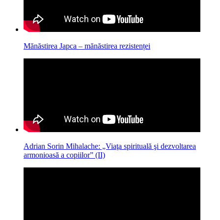
Mănăstirea Japca – mănăstirea rezistenței
Adrian Sorin Mihalache: „Viaţa spirituală şi dezvoltarea
armonioasă a copiilor” (II)