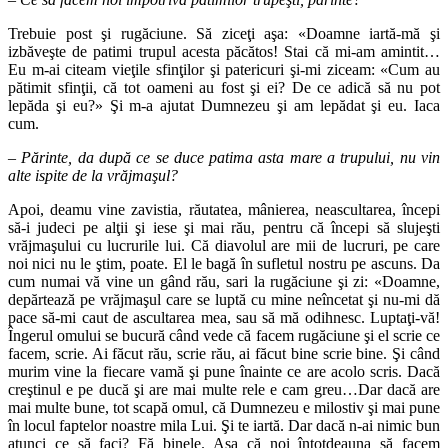
Trebuie post şi rugăciune. Să ziceţi aşa: «Doamne iartă-mă şi
izbăveşte de patimi trupul acesta păcătos! Stai că mi-am amintit…
Eu m-ai citeam vieţile sfinţilor şi patericuri şi-mi ziceam: «Cum au
pătimit sfinţii, că tot oameni au fost şi ei? De ce adică să nu pot
lepăda şi eu?» Şi m-a ajutat Dumnezeu şi am lepădat şi eu. Iaca
cum.
– Părinte, da după ce se duce patima asta mare a trupului, nu vin
alte ispite de la vrăjmaşul?
Apoi, deamu vine zavistia, răutatea, mânierea, neascultarea, începi
să-i judeci pe alţii şi iese şi mai rău, pentru că începi să slujeşti
vrăjmaşului cu lucrurile lui. Că diavolul are mii de lucruri, pe care
noi nici nu le ştim, poate. El le bagă în sufletul nostru pe ascuns. Da
cum numai vă vine un gând rău, sari la rugăciune şi zi: «Doamne,
depărtează pe vrăjmaşul care se luptă cu mine neîncetat şi nu-mi dă
pace să-mi caut de ascultarea mea, sau să mă odihnesc. Luptaţi-vă!
Îngerul omului se bucură când vede că facem rugăciune şi el scrie ce
facem, scrie. Ai făcut rău, scrie rău, ai făcut bine scrie bine. Şi când
murim vine la fiecare vamă şi pune înainte ce are acolo scris. Dacă
creştinul e pe ducă şi are mai multe rele e cam greu…Dar dacă are
mai multe bune, tot scapă omul, că Dumnezeu e milostiv şi mai pune
în locul faptelor noastre mila Lui. Şi te iartă. Dar dacă n-ai nimic bun
atunci ce să faci? Fă binele. Aşa că noi întotdeauna să facem