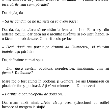
încercările, sau cum, părinte?
Da, da,da, da…
– Să ne gândim că ne ispiteşte ca să avem pace?
Da, da, da, da…Iaca să ne uităm la femeia lui Lot. Ea o ieşit din
arderea focului, dar dacă nu o ascultat cuvântul şi s-o uitat înapoi, s-
o făcut un drob de sare. O murit acolo pe loc.
– Deci, dacă am pornit pe drumul lui Dumnezeu, să zburăm
înainte, aşa părinte?
Da, da înainte cum ai spus.
– Dar dacă suntem păcătoşi, neputincioşi, împătimiţi, cum să
facem? Tot înainte?
Mare foc o fost atunci în Sodoma şi Gomora. I-o ars Dumnezeu cu
ploaie de foc şi pucioasă. Aţi văzut minunea lui Dumnezeu?
– Părinte, a bătut clopotul de două ori…
Da, n-am auzit nimic…Adu căruţa ceea (căruciorul cu rotile)
încoace să mergem la slujbă…