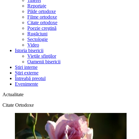
Tineret
Reportaje
Pilde ortodoxe
Filme ortodoxe
Citate ortodoxe
Poezie creştină
Rugăciuni
Sectologie
Video
Istoria bisericii
Vieţile sfinţilor
Oamenii bisericii
Ştiri interne
Știri externe
Întreabă preotul
Evenimente
Actualitate
Citate Ortodoxe