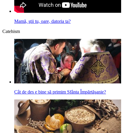
Mamă, ştii tu, oare, datoria ta?
Catehism
Cât de des e bine să primim Sfânta Împărtăşanie?