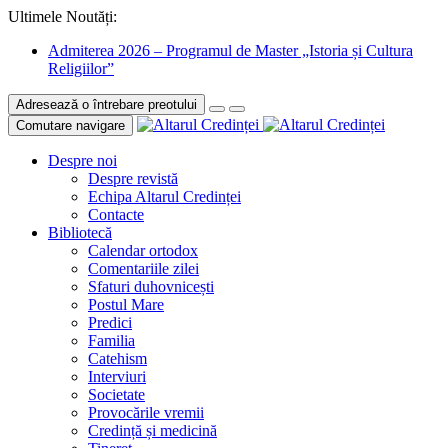
Ultimele Noutăți:
Admiterea 2026 – Programul de Master „Istoria și Cultura
Religiilor”
Adresează o întrebare preotului
Comutare navigare
Despre noi
Despre revistă
Echipa Altarul Credinței
Contacte
Bibliotecă
Calendar ortodox
Comentariile zilei
Sfaturi duhovnicești
Postul Mare
Predici
Familia
Catehism
Interviuri
Societate
Provocările vremii
Credință și medicină