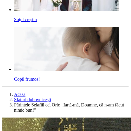
Soţul creştin
Copil frumos!
Acasă
Sfaturi duhovnicești
Părintele Selafiil cel Orb: „Iartă-mă, Doamne, că n-am făcut
nimic bun!”