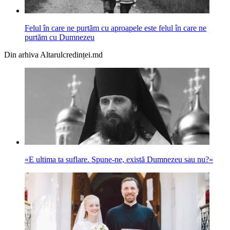
Felul în care ne purtăm cu aproapele este felul în care ne
purtăm cu Dumnezeu
Din arhiva Altarulcredinței.md
«E ultima ta suflare. Spune-ne, există Dumnezeu sau nu?»