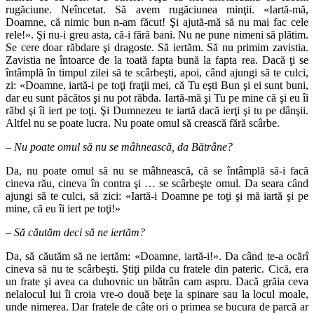
rugăciune. Neîncetat. Să avem rugăciunea minţii. «Iartă-mă,
Doamne, că nimic bun n-am făcut! Şi ajută-mă să nu mai fac cele
rele!». Şi nu-i greu asta, că-i fără bani. Nu ne pune nimeni să plătim.
Se cere doar răbdare şi dragoste. Să iertăm. Să nu primim zavistia.
Zavistia ne întoarce de la toată fapta bună la fapta rea. Dacă ţi se
întâmplă în timpul zilei să te scârbeşti, apoi, când ajungi să te culci,
zi: «Doamne, iartă-i pe toţi fraţii mei, că Tu eşti Bun şi ei sunt buni,
dar eu sunt păcătos şi nu pot răbda. Iartă-mă şi Tu pe mine că şi eu îi
răbd şi îi iert pe toţi. Şi Dumnezeu te iartă dacă ierţi şi tu pe dânşii.
Altfel nu se poate lucra. Nu poate omul să crească fără scârbe.
– Nu poate omul să nu se mâhnească, da Bătrâne?
Da, nu poate omul să nu se mâhnească, că se întâmplă să-i facă
cineva rău, cineva în contra şi … se scârbeşte omul. Da seara când
ajungi să te culci, să zici: «Iartă-i Doamne pe toţi şi mă iartă şi pe
mine, că eu îi iert pe toţi!»
– Să căutăm deci să ne iertăm?
Da, să căutăm să ne iertăm: «Doamne, iartă-i!». Da când te-a ocărî
cineva să nu te scârbeşti. Ştiţi pilda cu fratele din pateric. Cică, era
un frate şi avea ca duhovnic un bătrân cam aspru. Dacă grăia ceva
nelalocul lui îi croia vre-o două beţe la spinare sau la locul moale,
unde nimerea. Dar fratele de câte ori o primea se bucura de parcă ar