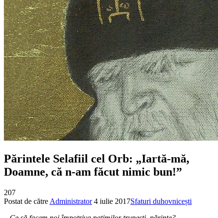
Părintele Selafiil cel Orb: „Iartă-mă,
Doamne, că n-am făcut nimic bun!”
207
Postat de către
Administrator
4 iulie 2017
Sfaturi duhovnicești
– Ce să facem noi împotriva patimilor trupeşti, părinte?