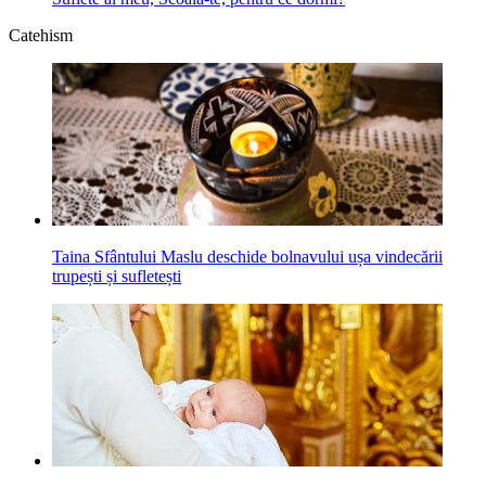
Catehism
Taina Sfântului Maslu deschide bolnavului ușa vindecării
trupești și sufletești