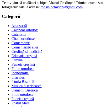
Te invităm să te alături echipei Altarul Credinţei! Trimite textele sau
fotografiile tale la adresa:
mosin.octavian@gmail.com
.
Categorii
Arta sacră
Calendar ortodox
Catehism
Citate ortodoxe
Comemorări
Comentariile zilei
Credință și medicină
Educația creștină
Familia
Femeia creștină
Filme ortodoxe
Iconografie
Interviuri
Istoria Bisericii
Muzica bisericească
Oamenii Bisericii
Pilde ortodoxe
Poezie creştină
Postul Mare