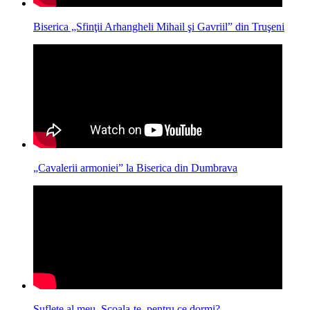
Biserica „Sfinţii Arhangheli Mihail şi Gavriil” din Truşeni
„Cavalerii armoniei” la Biserica din Dumbrava
Suflete al meu, Scoala-te, pentru ce dormi?