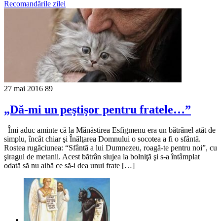
Recomandările zilei
27 mai 2016
89
„Dă-mi un peştişor pentru fratele…”
Îmi aduc aminte că la Mănăstirea Esfigmenu era un bătrânel atât de
simplu, încât chiar şi Înălţarea Domnului o socotea a fi o sfântă.
Rostea rugăciunea: “Sfântă a lui Dumnezeu, roagă-te pentru noi”, cu
şiragul de metanii. Acest bătrân slujea la bolniţă şi s-a întâmplat
odată să nu aibă ce să-i dea unui frate […]