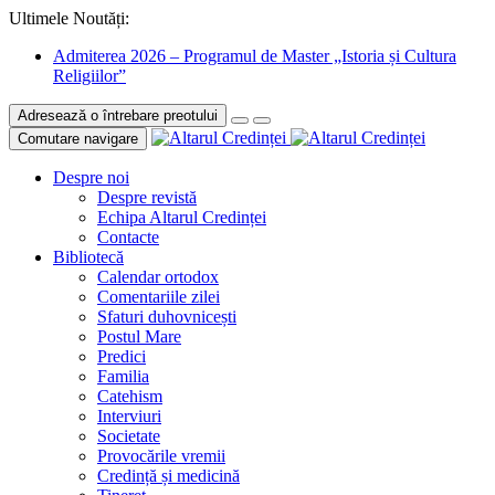
Ultimele Noutăți:
Admiterea 2026 – Programul de Master „Istoria și Cultura
Religiilor”
Adresează o întrebare preotului
Comutare navigare
Despre noi
Despre revistă
Echipa Altarul Credinței
Contacte
Bibliotecă
Calendar ortodox
Comentariile zilei
Sfaturi duhovnicești
Postul Mare
Predici
Familia
Catehism
Interviuri
Societate
Provocările vremii
Credință și medicină