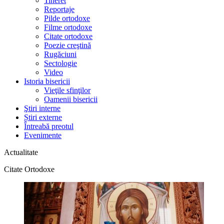
Tineret
Reportaje
Pilde ortodoxe
Filme ortodoxe
Citate ortodoxe
Poezie creştină
Rugăciuni
Sectologie
Video
Istoria bisericii
Vieţile sfinţilor
Oamenii bisericii
Ştiri interne
Știri externe
Întreabă preotul
Evenimente
Actualitate
Citate Ortodoxe