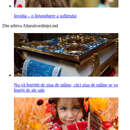
Invidia – o înjunghiere a sufletului
Din arhiva Altarulcredinței.md
Nu vă îngrijiţi de ziua de mâine, căci ziua de mâine se va
îngriji de ale sale