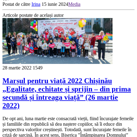
Postat de către
Irina
15 iunie 2024
Media
Articole postate de același autor
28 martie 2022
1549
Marșul pentru viață 2022 Chișinău
„Egalitate, echitate și sprijin – din prima
secundă și întreaga viață” (26 martie
2022)
De opt ani, luna martie este consacrată vieții, fiind încurajate femeile
și familiile din republică să dea naștere copiilor, să îi educe din
perspectiva valorilor creștinești. Totodată, sunt încurajate femeile în
criză de sarcină. În acest sens, Biserica ”Întâmpinarea Domnului”