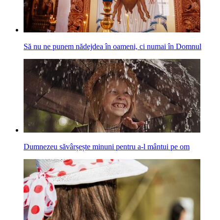
Să nu ne punem nădejdea în oameni, ci numai în Domnul
Dumnezeu săvârșește minuni pentru a-l mântui pe om