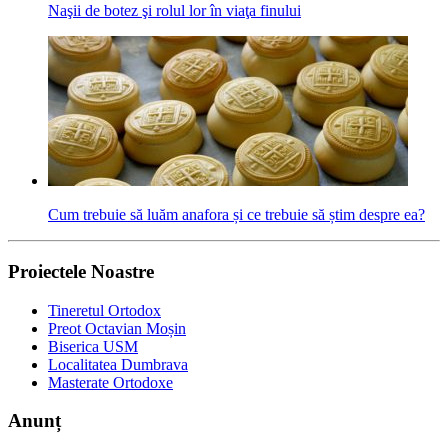
Naşii de botez şi rolul lor în viaţa finului
Cum trebuie să luăm anafora și ce trebuie să știm despre ea?
Proiectele Noastre
Tineretul Ortodox
Preot Octavian Moșin
Biserica USM
Localitatea Dumbrava
Masterate Ortodoxe
Anunț