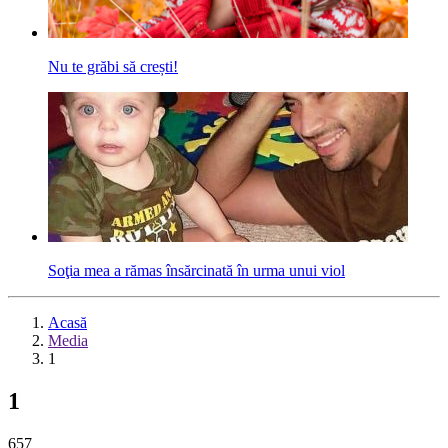
Nu te grăbi să crești!
Soţia mea a rămas însărcinată în urma unui viol
Acasă
Media
1
1
657