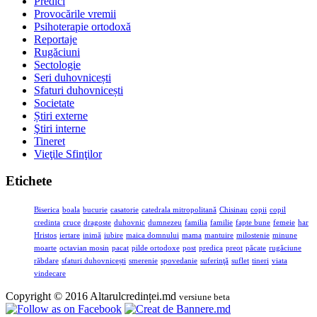
Predici
Provocările vremii
Psihoterapie ortodoxă
Reportaje
Rugăciuni
Sectologie
Seri duhovnicești
Sfaturi duhovnicești
Societate
Știri externe
Ştiri interne
Tineret
Vieţile Sfinţilor
Etichete
Biserica
boala
bucurie
casatorie
catedrala mitropolitană
Chisinau
copii
copil
credinta
cruce
dragoste
duhovnic
dumnezeu
familia
familie
fapte bune
femeie
har
Hristos
iertare
inimă
iubire
maica domnului
mama
mantuire
milostenie
minune
moarte
octavian mosin
pacat
pilde ortodoxe
post
predica
preot
păcate
rugăciune
răbdare
sfaturi duhovnicești
smerenie
spovedanie
suferinţă
suflet
tineri
viata
vindecare
Copyright © 2016 Altarulcredinței.md
versiune beta