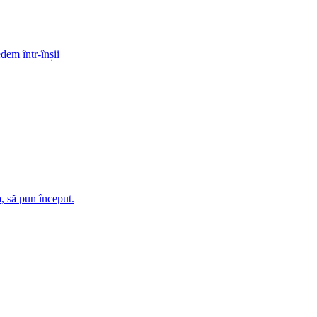
dem într-înșii
, să pun început.