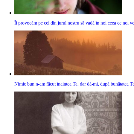
Îi provocăm pe cei din jurul nostru să vadă în noi ceea ce noi ve
Nimic bun n-am făcut înaintea Ta, dar dă-mi, după bunătatea Ta