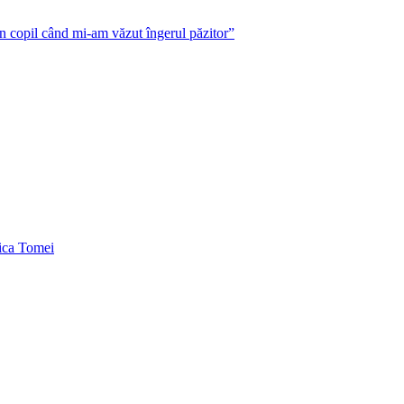
n copil când mi-am văzut îngerul păzitor”
ica Tomei