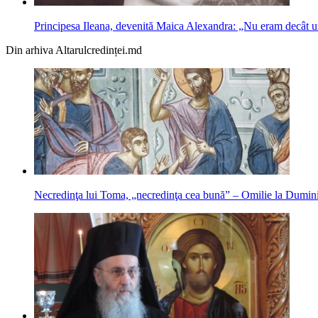
Principesa Ileana, devenită Maica Alexandra: „Nu eram decât u
Din arhiva Altarulcredinței.md
Necredinţa lui Toma, „necredinţa cea bună” – Omilie la Dumin