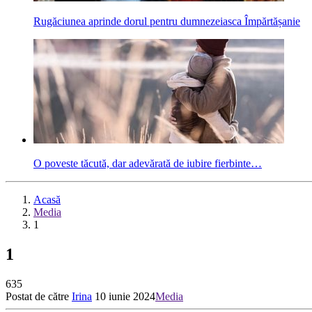
Rugăciunea aprinde dorul pentru dum­nezeiasca Împărtășanie
O poveste tăcută, dar adevărată de iubire fierbinte…
Acasă
Media
1
1
635
Postat de către
Irina
10 iunie 2024
Media