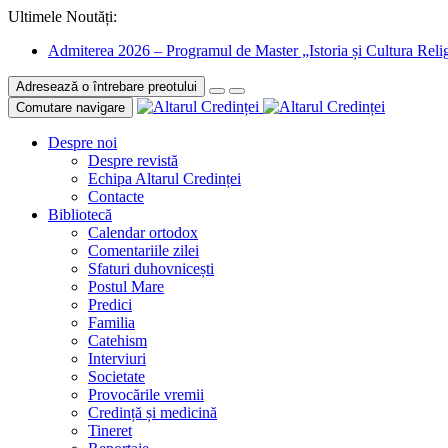
Ultimele Noutăți:
Admiterea 2026 – Programul de Master „Istoria și Cultura Relig
Adresează o întrebare preotului
Comutare navigare
Despre noi
Despre revistă
Echipa Altarul Credinței
Contacte
Bibliotecă
Calendar ortodox
Comentariile zilei
Sfaturi duhovnicești
Postul Mare
Predici
Familia
Catehism
Interviuri
Societate
Provocările vremii
Credință și medicină
Tineret