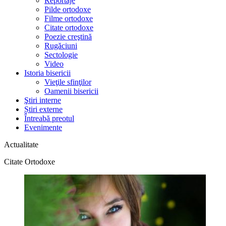
Reportaje
Pilde ortodoxe
Filme ortodoxe
Citate ortodoxe
Poezie creştină
Rugăciuni
Sectologie
Video
Istoria bisericii
Vieţile sfinţilor
Oamenii bisericii
Ştiri interne
Știri externe
Întreabă preotul
Evenimente
Actualitate
Citate Ortodoxe