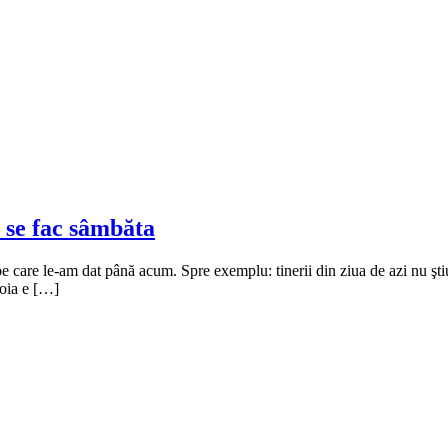
u se fac sâmbăta
e pe care le-am dat până acum. Spre exemplu: tinerii din ziua de azi nu şt
joia e […]