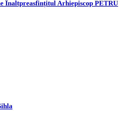
 de Înaltpreasfințitul Arhiepiscop PETRU
Sihla