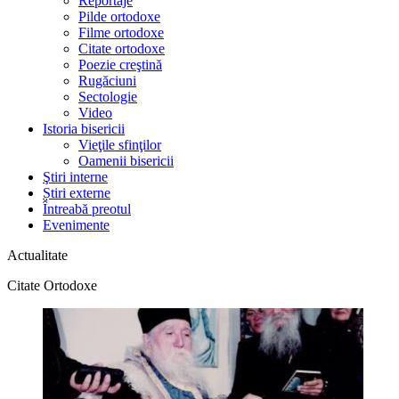
Reportaje
Pilde ortodoxe
Filme ortodoxe
Citate ortodoxe
Poezie creştină
Rugăciuni
Sectologie
Video
Istoria bisericii
Vieţile sfinţilor
Oamenii bisericii
Ştiri interne
Știri externe
Întreabă preotul
Evenimente
Actualitate
Citate Ortodoxe