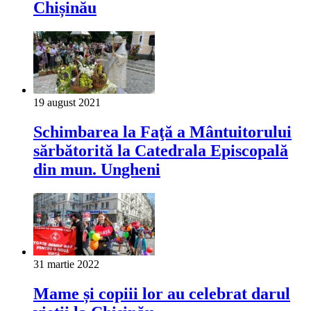
Chișinău
19 august 2021
Schimbarea la Faţă a Mântuitorului
sărbătorită la Catedrala Episcopală
din mun. Ungheni
31 martie 2022
Mame și copiii lor au celebrat darul