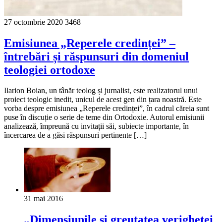
27 octombrie 2020
3468
Emisiunea „Reperele credinței” –
întrebări și răspunsuri din domeniul
teologiei ortodoxe
Ilarion Boian, un tânăr teolog și jurnalist, este realizatorul unui
proiect teologic inedit, unicul de acest gen din țara noastră. Este
vorba despre emisiunea „Reperele credinței”, în cadrul căreia sunt
puse în discuție o serie de teme din Ortodoxie. Autorul emisiunii
analizează, împreună cu invitații săi, subiecte importante, în
încercarea de a găsi răspunsuri pertinente […]
31 mai 2016
„Dimensiunile şi greutatea verighetei