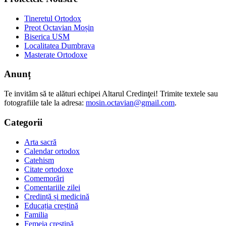
Tineretul Ortodox
Preot Octavian Moșin
Biserica USM
Localitatea Dumbrava
Masterate Ortodoxe
Anunț
Te invităm să te alături echipei Altarul Credinţei! Trimite textele sau
fotografiile tale la adresa:
mosin.octavian@gmail.com
.
Categorii
Arta sacră
Calendar ortodox
Catehism
Citate ortodoxe
Comemorări
Comentariile zilei
Credință și medicină
Educația creștină
Familia
Femeia creștină