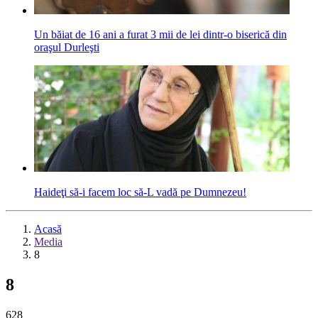
Un băiat de 16 ani a furat 3 mii de lei dintr-o biserică din
oraşul Durleşti
Haideţi să‑i facem loc să‑L vadă pe Dumnezeu!
Acasă
Media
8
8
628