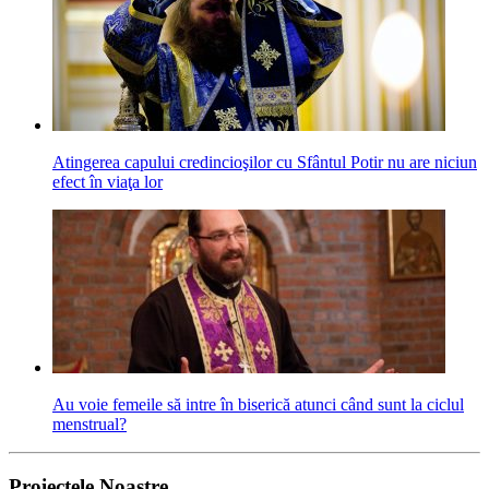
Atingerea capului credincioşilor cu Sfântul Potir nu are niciun
efect în viaţa lor
Au voie femeile să intre în biserică atunci când sunt la ciclul
menstrual?
Proiectele Noastre