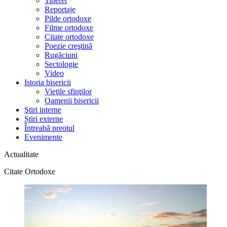
Tineret
Reportaje
Pilde ortodoxe
Filme ortodoxe
Citate ortodoxe
Poezie creştină
Rugăciuni
Sectologie
Video
Istoria bisericii
Vieţile sfinţilor
Oamenii bisericii
Ştiri interne
Știri externe
Întreabă preotul
Evenimente
Actualitate
Citate Ortodoxe