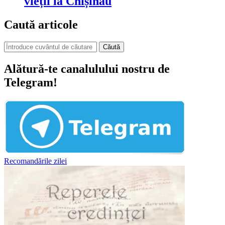
vieții la Chișinău
Caută articole
Căută
Alătură-te canalulului nostru de
Telegram!
Recomandările zilei