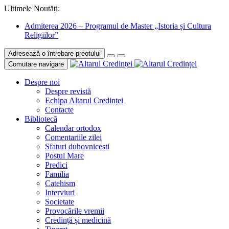
Ultimele Noutăți:
Admiterea 2026 – Programul de Master „Istoria și Cultura
Religiilor”
Adresează o întrebare preotului
Comutare navigare
Despre noi
Despre revistă
Echipa Altarul Credinței
Contacte
Bibliotecă
Calendar ortodox
Comentariile zilei
Sfaturi duhovnicești
Postul Mare
Predici
Familia
Catehism
Interviuri
Societate
Provocările vremii
Credință și medicină