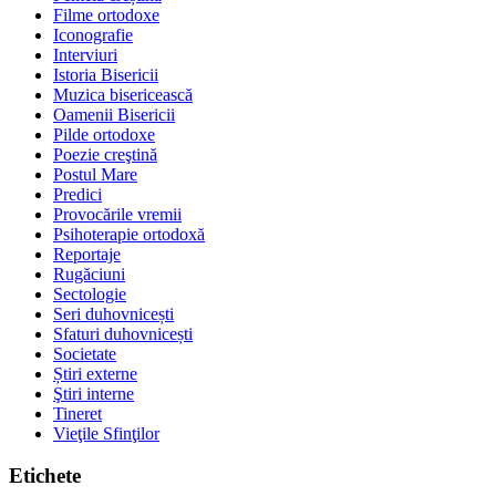
Filme ortodoxe
Iconografie
Interviuri
Istoria Bisericii
Muzica bisericească
Oamenii Bisericii
Pilde ortodoxe
Poezie creştină
Postul Mare
Predici
Provocările vremii
Psihoterapie ortodoxă
Reportaje
Rugăciuni
Sectologie
Seri duhovnicești
Sfaturi duhovnicești
Societate
Știri externe
Ştiri interne
Tineret
Vieţile Sfinţilor
Etichete