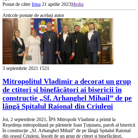
Postat de către
Irina
21 aprilie 2023
Media
Articole postate de același autor
3 septembrie 2021
1521
Mitropolitul Vladimir a decorat un grup
de ctitori și binefăcători ai bisericii în
construcție „Sf. Arhanghel Mihail” de pe
lângă Spitalul Raional din Criuleni
Joi, 2 septembrie 2021, ÎPS Mitropolit Vladimir a primit la
Reședința mitropolitană pe părintele Ioan Țuțuianu, paroh al bisericii
în construcție „Sf. Arhanghel Mihail” de pe lângă Spitalul Raional
din orașul Criuleni, însoțit de un grup de ctitori și binefăcători.