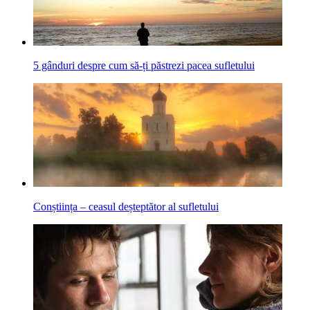
5 gânduri despre cum să-ți păstrezi pacea sufletului
Conștiința – ceasul deșteptător al sufletului