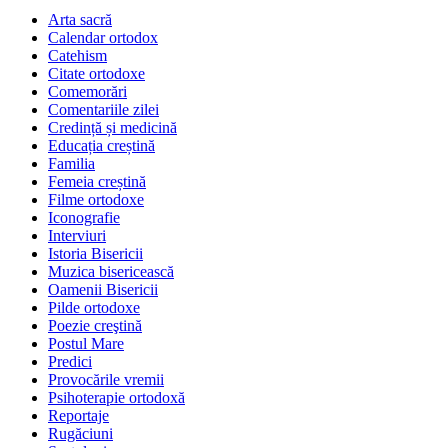
Arta sacră
Calendar ortodox
Catehism
Citate ortodoxe
Comemorări
Comentariile zilei
Credință și medicină
Educația creștină
Familia
Femeia creștină
Filme ortodoxe
Iconografie
Interviuri
Istoria Bisericii
Muzica bisericească
Oamenii Bisericii
Pilde ortodoxe
Poezie creştină
Postul Mare
Predici
Provocările vremii
Psihoterapie ortodoxă
Reportaje
Rugăciuni