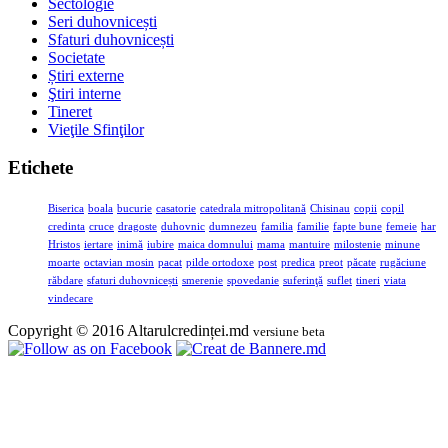
Sectologie
Seri duhovnicești
Sfaturi duhovnicești
Societate
Știri externe
Ştiri interne
Tineret
Vieţile Sfinţilor
Etichete
Biserica
boala
bucurie
casatorie
catedrala mitropolitană
Chisinau
copii
copil
credinta
cruce
dragoste
duhovnic
dumnezeu
familia
familie
fapte bune
femeie
har
Hristos
iertare
inimă
iubire
maica domnului
mama
mantuire
milostenie
minune
moarte
octavian mosin
pacat
pilde ortodoxe
post
predica
preot
păcate
rugăciune
răbdare
sfaturi duhovnicești
smerenie
spovedanie
suferinţă
suflet
tineri
viata
vindecare
Copyright © 2016 Altarulcredinței.md
versiune beta