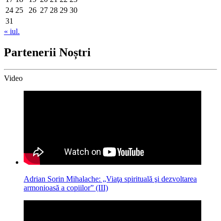
24
25
26
27
28
29
30
31
« iul.
Partenerii Noștri
Video
Adrian Sorin Mihalache: „Viaţa spirituală şi dezvoltarea
armonioasă a copiilor” (III)