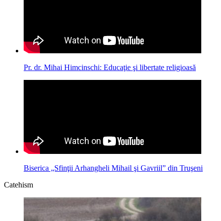
Pr. dr. Mihai Himcinschi: Educaţie şi libertate religioasă
Biserica „Sfinţii Arhangheli Mihail şi Gavriil” din Truşeni
Catehism