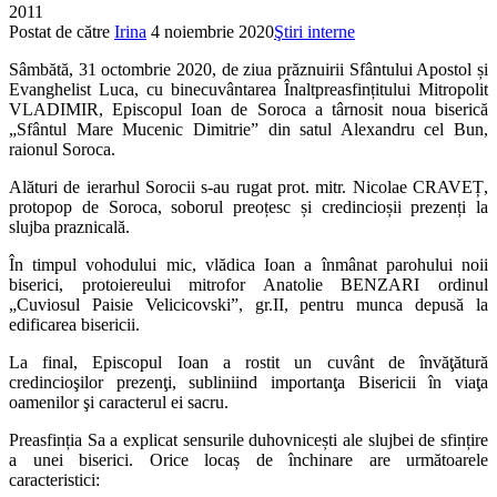
2011
Postat de către
Irina
4 noiembrie 2020
Ştiri interne
Sâmbătă, 31 octombrie 2020, de ziua prăznuirii Sfântului Apostol și
Evanghelist Luca, cu binecuvântarea Înaltpreasfințitului Mitropolit
VLADIMIR, Episcopul Ioan de Soroca a târnosit noua biserică
„Sfântul Mare Mucenic Dimitrie” din satul Alexandru cel Bun,
raionul Soroca.
Alături de ierarhul Sorocii s-au rugat prot. mitr. Nicolae CRAVEȚ,
protopop de Soroca, soborul preoțesc și credincioșii prezenți la
slujba praznicală.
În timpul vohodului mic, vlădica Ioan a înmânat parohului noii
biserici, protoiereului mitrofor Anatolie BENZARI ordinul
„Cuviosul Paisie Velicicovski”, gr.II, pentru munca depusă la
edificarea bisericii.
La final, Episcopul Ioan a rostit un cuvânt de învăţătură
credincioşilor prezenţi, subliniind importanţa Bisericii în viaţa
oamenilor şi caracterul ei sacru.
Preasfinția Sa a explicat sensurile duhovnicești ale slujbei de sfințire
a unei biserici. Orice locaș de închinare are următoarele
caracteristici: