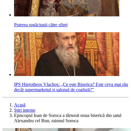
Puterea rugăciunii către sfinți
IPS Hierotheos Vlachos: „Ce este Biserica? Este ceva mai rău
decât supermarketul și salonul de coafură?”
Acasă
Ştiri interne
Episcopul Ioan de Soroca a târnosit noua biserică din satul
Alexandru cel Bun, raionul Soroca