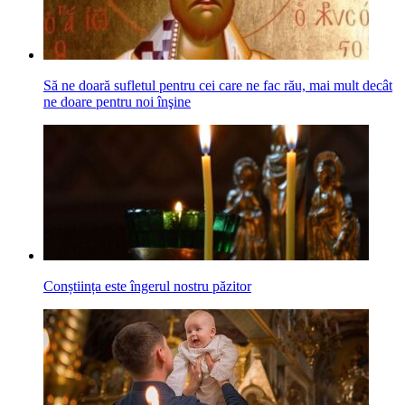
Să ne doară sufletul pentru cei care ne fac rău, mai mult decât
ne doare pentru noi înşine
Conștiința este îngerul nostru păzitor