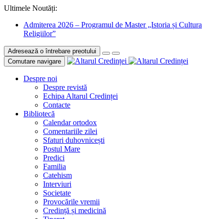
Ultimele Noutăți:
Admiterea 2026 – Programul de Master „Istoria și Cultura
Religiilor”
Adresează o întrebare preotului
Comutare navigare
Despre noi
Despre revistă
Echipa Altarul Credinței
Contacte
Bibliotecă
Calendar ortodox
Comentariile zilei
Sfaturi duhovnicești
Postul Mare
Predici
Familia
Catehism
Interviuri
Societate
Provocările vremii
Credință și medicină