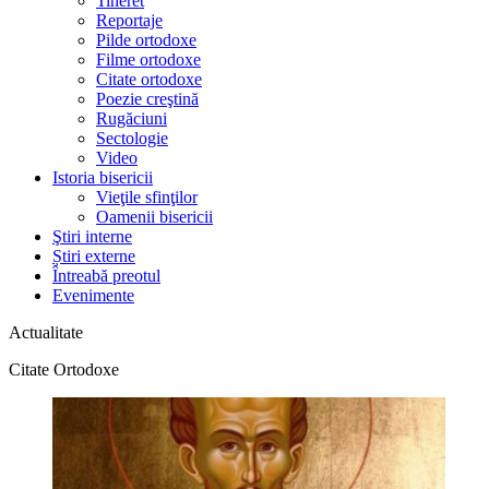
Tineret
Reportaje
Pilde ortodoxe
Filme ortodoxe
Citate ortodoxe
Poezie creştină
Rugăciuni
Sectologie
Video
Istoria bisericii
Vieţile sfinţilor
Oamenii bisericii
Ştiri interne
Știri externe
Întreabă preotul
Evenimente
Actualitate
Citate Ortodoxe