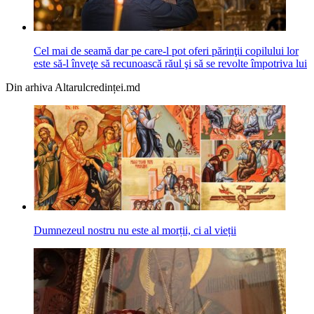
Cel mai de seamă dar pe care-l pot oferi părinţii copilului lor
este să-l înveţe să recunoască răul şi să se revolte împotriva lui
Din arhiva Altarulcredinței.md
Dumnezeul nostru nu este al morții, ci al vieții