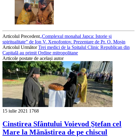
Articolul Precedent
„Complexul monahal Japca: Istorie și
spiritualitate” de Ion V. Xenofontov. Prezentare de Pr. O. Moșin
Articolul Următor
Trei medici de la Spitalul Clinic Republican din
Capitală au primit Ordine mitropolitane
Articole postate de același autor
15 iulie 2021
1768
Cinstirea Sfântului Voievod Ştefan cel
Mare la Mănăstirea de pe chiscul