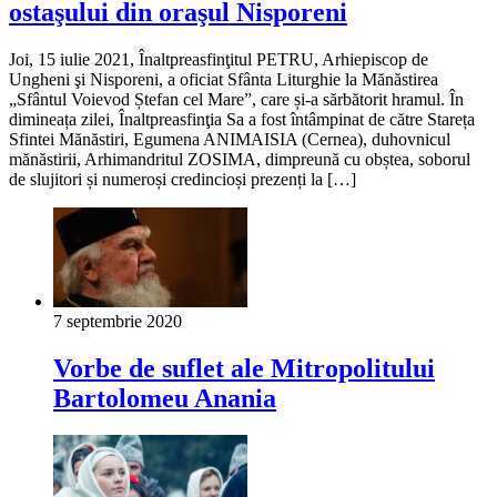
ostaşului din oraşul Nisporeni
Joi, 15 iulie 2021, Înaltpreasfinţitul PETRU, Arhiepiscop de
Ungheni şi Nisporeni, a oficiat Sfânta Liturghie la Mănăstirea
„Sfântul Voievod Ștefan cel Mare”, care și-a sărbătorit hramul. În
dimineața zilei, Înaltpreasfinţia Sa a fost întâmpinat de către Stareța
Sfintei Mănăstiri, Egumena ANIMAISIA (Cernea), duhovnicul
mănăstirii, Arhimandritul ZOSIMA, dimpreună cu obștea, soborul
de slujitori și numeroși credincioși prezenți la […]
7 septembrie 2020
Vorbe de suflet ale Mitropolitului
Bartolomeu Anania