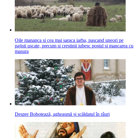
Oile mananca si cea mai saraca iarba, pascand uneori pe
pajisti uscate, precum si crestinii iubesc postul si mancarea cu
masura
Despre Bobotează, agheasmă și scăldatul în râuri