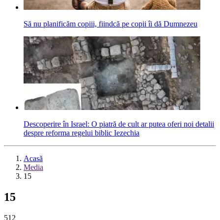
Să nu planificăm copiii, fiindcă pe copii îi dă Dumnezeu
Descoperire în Israel: O piatră de cult ar putea oferi noi detalii
despre reforma regelui biblic Iezechia
Acasă
Media
15
15
512