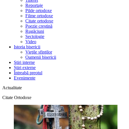
Tineret
Reportaje
Pilde ortodoxe
Filme ortodoxe
Citate ortodoxe
Poezie creştină
Rugăciuni
Sectologie
Video
Istoria bisericii
Vieţile sfinţilor
Oamenii bisericii
Ştiri interne
Știri externe
Întreabă preotul
Evenimente
Actualitate
Citate Ortodoxe