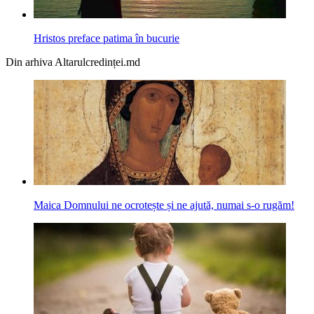
Hristos preface patima în bucurie
Din arhiva Altarulcredinței.md
Maica Domnului ne ocrotește și ne ajută, numai s-o rugăm!