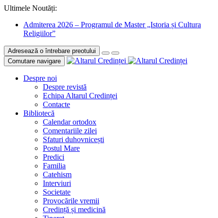
Ultimele Noutăți:
Admiterea 2026 – Programul de Master „Istoria și Cultura
Religiilor”
Adresează o întrebare preotului
Comutare navigare
Despre noi
Despre revistă
Echipa Altarul Credinței
Contacte
Bibliotecă
Calendar ortodox
Comentariile zilei
Sfaturi duhovnicești
Postul Mare
Predici
Familia
Catehism
Interviuri
Societate
Provocările vremii
Credință și medicină