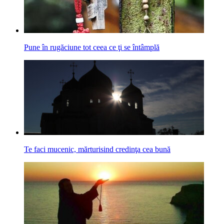
Pune în rugăciune tot ceea ce ţi se întâmplă
Te faci mucenic, mărturisind credinţa cea bună