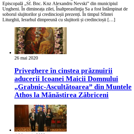
Episcopală „Sf. Bnc. Knz Alexandru Nevski” din municipiul
Ungheni. În dimineața zilei, Înaltpreasfinţia Sa a fost întâmpinat de
soborul slujitorilor şi credincioșii prezenți. În timpul Sfintei
Liturghii, Ierarhul dimpreună cu slujitorii și credincioșii […]
26 mai 2020
Priveghere în cinstea prăznuirii
aducerii Icoanei Maicii Domnului
„Grabnic-Ascultătoarea” din Muntele
Athos la Mănăstirea Zăbriceni