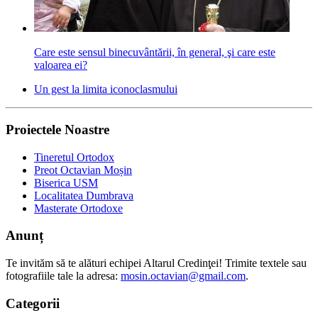
Care este sensul binecuvântării, în general, şi care este
valoarea ei?
Un gest la limita iconoclasmului
Proiectele Noastre
Tineretul Ortodox
Preot Octavian Moșin
Biserica USM
Localitatea Dumbrava
Masterate Ortodoxe
Anunț
Te invităm să te alături echipei Altarul Credinţei! Trimite textele sau
fotografiile tale la adresa:
mosin.octavian@gmail.com
.
Categorii