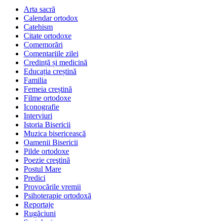
Arta sacră
Calendar ortodox
Catehism
Citate ortodoxe
Comemorări
Comentariile zilei
Credință și medicină
Educația creștină
Familia
Femeia creștină
Filme ortodoxe
Iconografie
Interviuri
Istoria Bisericii
Muzica bisericească
Oamenii Bisericii
Pilde ortodoxe
Poezie creştină
Postul Mare
Predici
Provocările vremii
Psihoterapie ortodoxă
Reportaje
Rugăciuni