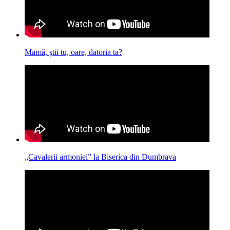
Mamă, ştii tu, oare, datoria ta?
„Cavalerii armoniei” la Biserica din Dumbrava