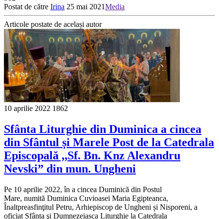
Postat de către
Irina
25 mai 2021
Media
Articole postate de același autor
10 aprilie 2022
1862
Sfânta Liturghie din Duminica a cincea
din Sfântul și Marele Post de la Catedrala
Episcopală ,,Sf. Bn. Knz Alexandru
Nevski” din mun. Ungheni
Pe 10 aprilie 2022, în a cincea Duminică din Postul
Mare, numită Duminica Cuvioasei Maria Egipteanca,
Înaltpreasfinţitul Petru, Arhiepiscop de Ungheni și Nisporeni, a
oficiat Sfânta şi Dumnezeiasca Liturghie la Catedrala