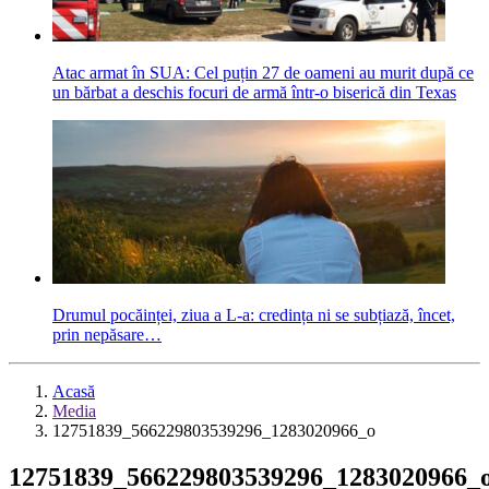
Atac armat în SUA: Cel puțin 27 de oameni au murit după ce
un bărbat a deschis focuri de armă într-o biserică din Texas
Drumul pocăinței, ziua a L-a: credința ni se subțiază, încet,
prin nepăsare…
Acasă
Media
12751839_566229803539296_1283020966_o
12751839_566229803539296_1283020966_