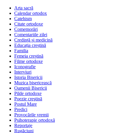
Arta sacră
Calendar ortodox
Catehism
Citate ortodoxe
Comemorări
Comentariile zilei
Credință și medicină
Educația creștină
Familia
Femeia creștină
Filme ortodoxe
Iconografie
Interviuri
Istoria Bisericii
Muzica bisericească
Oamenii Bisericii
Pilde ortodoxe
Poezie creştină
Postul Mare
Predici
Provocările vremii
Psihoterapie ortodoxă
Reportaje
Rugăciuni