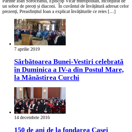
Părinte Ioan Soroceanul, Episcop Vicar mitropolitan, înconjurat de
un sobor de preoți și diaconi. În cuvântul de învățătură adresat celor
prezenți, Preasfințitul Ioan a explicat învățăturile ce reies […]
7 aprilie 2019
Sărbătoarea Bunei-Vestiri celebrată
în Duminica a IV-a din Postul Mare,
la Mănăstirea Curchi
14 decembrie 2016
150 de ani de la fondarea Casei