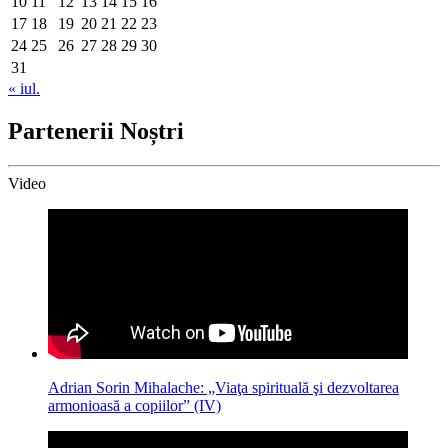
10
11
12
13
14
15
16
17
18
19
20
21
22
23
24
25
26
27
28
29
30
31
« iul.
Partenerii Noștri
Video
Adrian Sorin Mihalache: „Viaţa spirituală şi dezvoltarea
armonioasă a copiilor” (IV)