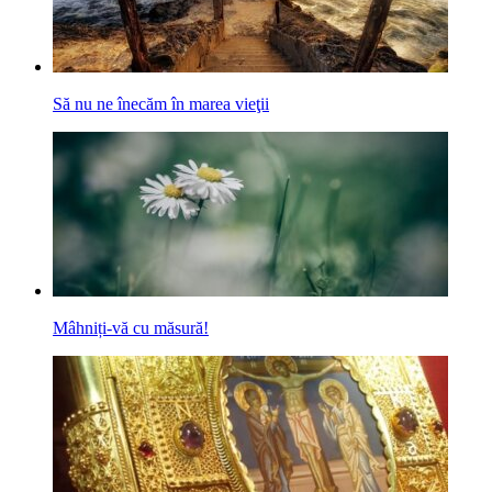
Să nu ne înecăm în marea vieţii
Mâhniți-vă cu măsură!