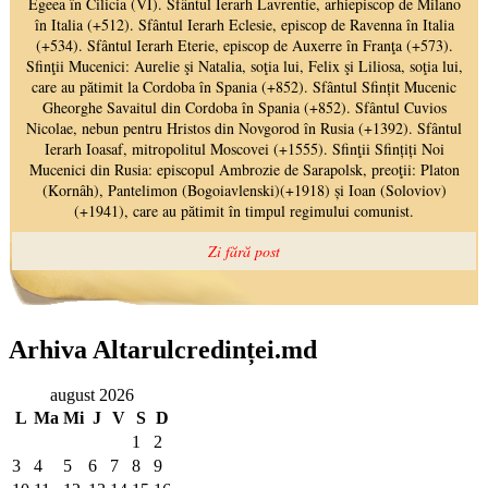
Arhiva Altarulcredinței.md
august 2026
L
Ma
Mi
J
V
S
D
1
2
3
4
5
6
7
8
9