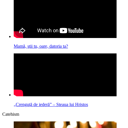
Mamă, ştii tu, oare, datoria ta?
„Crenguţă de iederă” – Steaua lui Hristos
Catehism