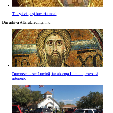
Tu ești viața și bucuria mea!
Din arhiva Altarulcredinței.md
Dumnezeu este Lumină, iar absența Luminii provoacă
întuneric