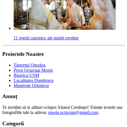
11 reguli canonice ale nunţii creştine
Proiectele Noastre
Tineretul Ortodox
Preot Octavian Moșin
Biserica USM
Localitatea Dumbrava
Masterate Ortodoxe
Anunț
Te invităm să te alături echipei Altarul Credinţei! Trimite textele sau
fotografiile tale la adresa:
mosin.octavian@gmail.com
.
Categorii