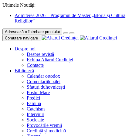
Ultimele Noutăți:
Admiterea 2026 – Programul de Master „Istoria și Cultura
Religiilor”
Adresează o întrebare preotului
Comutare navigare
Despre noi
Despre revistă
Echipa Altarul Credinței
Contacte
Bibliotecă
Calendar ortodox
Comentariile zilei
Sfaturi duhovnicești
Postul Mare
Predici
Familia
Catehism
Interviuri
Societate
Provocările vremii
Credință și medicină