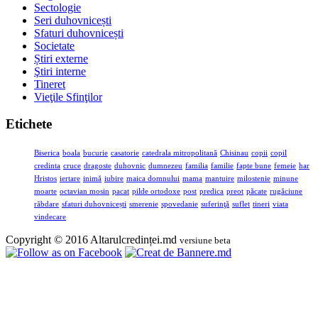
Sectologie
Seri duhovnicești
Sfaturi duhovnicești
Societate
Știri externe
Ştiri interne
Tineret
Vieţile Sfinţilor
Etichete
Biserica
boala
bucurie
casatorie
catedrala mitropolitană
Chisinau
copii
copil
credinta
cruce
dragoste
duhovnic
dumnezeu
familia
familie
fapte bune
femeie
har
Hristos
iertare
inimă
iubire
maica domnului
mama
mantuire
milostenie
minune
moarte
octavian mosin
pacat
pilde ortodoxe
post
predica
preot
păcate
rugăciune
răbdare
sfaturi duhovnicești
smerenie
spovedanie
suferinţă
suflet
tineri
viata
vindecare
Copyright © 2016 Altarulcredinței.md
versiune beta