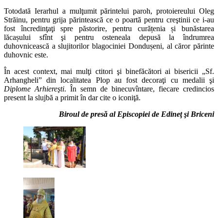
Totodată Ierarhul a mulţumit părintelui paroh, protoiereului Oleg
Străinu, pentru grija părintească ce o poartă pentru creştinii ce i-au
fost încredinţaţi spre păstorire, pentru curățenia și bunăstarea
lăcașului sfînt şi pentru osteneala depusă la îndrumrea
duhovnicească a slujitorilor blagociniei Dondușeni, al căror părinte
duhovnic este.
În acest context, mai mulţi ctitori şi binefăcători ai bisericii „Sf.
Arhangheli” din localitatea Plop au fost decoraţi cu medalii şi
Diplome Arhiereşti
. În semn de binecuvîntare, fiecare credincios
present la slujbă a primit în dar cite o iconiţă.
Biroul de presă al Episcopiei de Edineţ şi Briceni