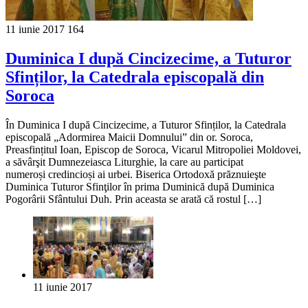
11 iunie 2017
164
Duminica I după Cincizecime, a Tuturor
Sfinților, la Catedrala episcopală din
Soroca
În Duminica I după Cincizecime, a Tuturor Sfinților, la Catedrala
episcopală „Adormirea Maicii Domnului” din or. Soroca,
Preasfințitul Ioan, Episcop de Soroca, Vicarul Mitropoliei Moldovei,
a săvârşit Dumnezeiasca Liturghie, la care au participat
numeroși credincioși ai urbei. Biserica Ortodoxă prăznuieşte
Duminica Tuturor Sfinţilor în prima Duminică după Duminica
Pogorârii Sfântului Duh. Prin aceasta se arată că rostul […]
11 iunie 2017