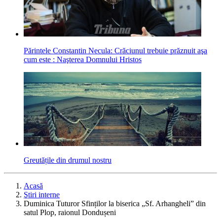
Părintele Constantin Necula: Crăciunul trebuie prăznuit aşa
cum este : Naşterea Domnului Hristos
Greutățile din drumul nostru
Acasă
Ştiri interne
Duminica Tuturor Sfinților la biserica „Sf. Arhangheli” din
satul Plop, raionul Dondușeni