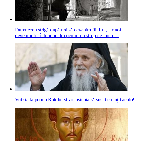
Dumnezeu strigă după noi să devenim fiii Lui, iar noi
devenim fiii întunericului pentru un strop de miere…
Voi sta la poarta Raiului și voi aștepta să sosiți cu toții acolo!