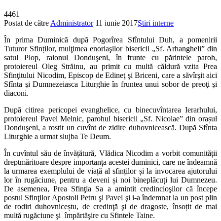
4461
Postat de către
Administrator
11 iunie 2017
Ştiri interne
În prima Duminică după Pogorîrea Sfîntului Duh, a pomenirii
Tuturor Sfinților, mulţimea enoriaşilor bisericii „Sf. Arhangheli” din
satul Plop, raionul Donduşeni, în frunte cu părintele paroh,
protoiereul Oleg Străinu, au primit cu multă căldură vzita Prea
Sfinţitului Nicodim, Episcop de Edineţ şi Briceni, care a săvîrşit aici
Sfînta şi Dumnezeiasca Liturghie în fruntea unui sobor de preoţi şi
diaconi.
După citirea pericopei evanghelice, cu binecuvîntarea Ierarhului,
protoiereul Pavel Melnic, parohul bisericii „Sf. Nicolae” din orașul
Donduşeni, a rostit un cuvînt de zidire duhovnicească. După Sfînta
Liturghie a urmat slujba Te Deum.
În cuvîntul său de învățătură, Vlădica Nicodim a vorbit comunității
dreptmăritoare despre importanța acestei duminici, care ne îndeamnă
la urmarea exemplului de viață al sfinților și la invocarea ajutorului
lor în rugăciune, pentru a deveni și noi bineplăcuți lui Dumnezeu.
De asemenea, Prea Sfinţia Sa a amintit credincioşilor că începe
postul Sfinţilor Apostoli Petru şi Pavel şi i-a îndemnat la un post plin
de rodiri duhovniceștu, de credinţă şi de dragoste, însoțit de mai
multă rugăciune şi împărtăşire cu Sfintele Taine.