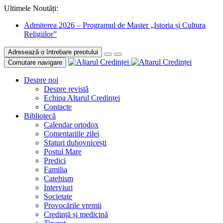
Ultimele Noutăți:
Admiterea 2026 – Programul de Master „Istoria și Cultura
Religiilor”
Adresează o întrebare preotului
Comutare navigare
Despre noi
Despre revistă
Echipa Altarul Credinței
Contacte
Bibliotecă
Calendar ortodox
Comentariile zilei
Sfaturi duhovnicești
Postul Mare
Predici
Familia
Catehism
Interviuri
Societate
Provocările vremii
Credință și medicină