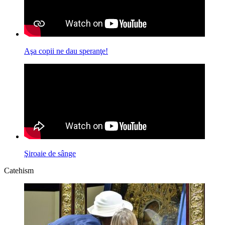
Aşa copii ne dau speranţe!
Şiroaie de sânge
Catehism