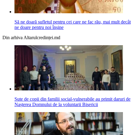
Să ne doară sufletul pentru cei care ne fac rău, mai mult decât
ne doare pentru noi înşine
Din arhiva Altarulcredinței.md
Sute de copii din familii social-vulnerabile au primit daruri de
Nașterea Domnului de la voluntarii Bisericii