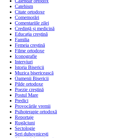
Calendar ortodox
Catehism
Citate ortodoxe
Comemorări
Comentariile zilei
Credință și medicină
Educația creștină
Familia
Femeia creștină
Filme ortodoxe
Iconografie
Interviuri
Istoria Bisericii
Muzica bisericească
Oamenii Bisericii
Pilde ortodoxe
Poezie creştină
Postul Mare
Predici
Provocările vremii
Psihoterapie ortodoxă
Reportaje
Rugăciuni
Sectologie
Seri duhovnicești