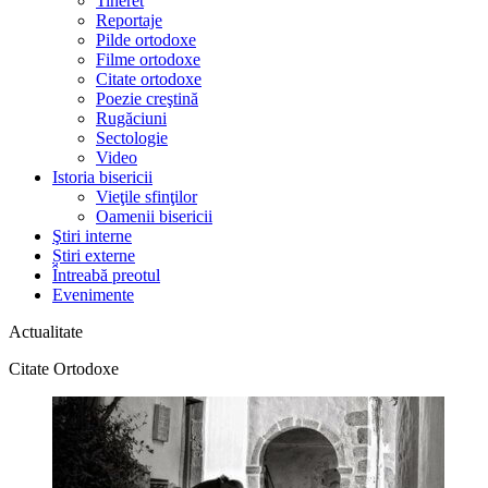
Tineret
Reportaje
Pilde ortodoxe
Filme ortodoxe
Citate ortodoxe
Poezie creştină
Rugăciuni
Sectologie
Video
Istoria bisericii
Vieţile sfinţilor
Oamenii bisericii
Ştiri interne
Știri externe
Întreabă preotul
Evenimente
Actualitate
Citate Ortodoxe