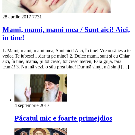
28 aprilie 2017
7731
Mami, mami, mami mea / Sunt aici! Aici,
în tine!
1. Mami, mami, mami mea, Sunt aici! Aici, în tine! Vreau sã ies a te
vedea Te iubesc!…dar tu pe mine? 2. Dulce mami, sunt și eu Chiar
aici, în tine, mamã, Și tot cresc, tot cresc mereu, Fãrã grijã, fãrã
teamã! 3. Nu mã vezi, o știu prea bine! Dar mã simți, mã simți […]
4 septembrie 2017
Păcatul mic e foarte primejdios