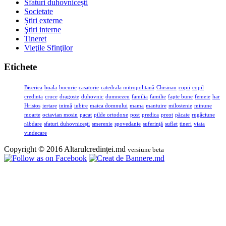
Sfaturi duhovnicești
Societate
Știri externe
Ştiri interne
Tineret
Vieţile Sfinţilor
Etichete
Biserica
boala
bucurie
casatorie
catedrala mitropolitană
Chisinau
copii
copil
credinta
cruce
dragoste
duhovnic
dumnezeu
familia
familie
fapte bune
femeie
har
Hristos
iertare
inimă
iubire
maica domnului
mama
mantuire
milostenie
minune
moarte
octavian mosin
pacat
pilde ortodoxe
post
predica
preot
păcate
rugăciune
răbdare
sfaturi duhovnicești
smerenie
spovedanie
suferinţă
suflet
tineri
viata
vindecare
Copyright © 2016 Altarulcredinței.md
versiune beta