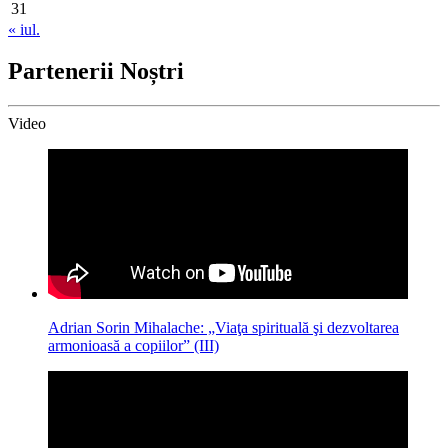
31
« iul.
Partenerii Noștri
Video
Adrian Sorin Mihalache: „Viaţa spirituală şi dezvoltarea
armonioasă a copiilor” (III)