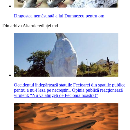
Dragostea nemăsurată a lui Dumnezeu pentru om
Din arhiva Altarulcredinței.md
Occidentul îndepărtează statuile Fecioarei din spaţiile publice
pentru a nu-i leza pe necreştini. Opinia publică reacţionează
virulent: “Nu vă atingeţi de Fecioara noastră!”