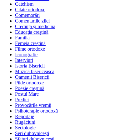
Catehism
Citate ortodoxe
Comemorări
Comentariile zilei
Credință și medicină
Educația creștină
Familia
Femeia creștină
Filme ortodoxe
Iconografie
Interviuri
Istoria Bisericii
Muzica bisericească
Oamenii Bisericii
Pilde ortodoxe
Poezie creştină
Postul Mare
Predici
Provocările vremii
Psihoterapie ortodoxă
Reportaje
Rugăciuni
Sectologie
Seri duhovnicești
Sfaturi duhovnicești