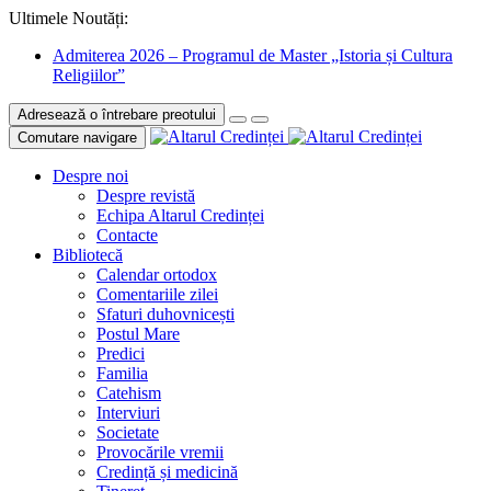
Ultimele Noutăți:
Admiterea 2026 – Programul de Master „Istoria și Cultura
Religiilor”
Adresează o întrebare preotului
Comutare navigare
Despre noi
Despre revistă
Echipa Altarul Credinței
Contacte
Bibliotecă
Calendar ortodox
Comentariile zilei
Sfaturi duhovnicești
Postul Mare
Predici
Familia
Catehism
Interviuri
Societate
Provocările vremii
Credință și medicină