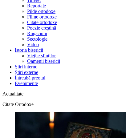
Tineret
Reportaje
Pilde ortodoxe
Filme ortodoxe
Citate ortodoxe
Poezie creştină
Rugăciuni
Sectologie
Video
Istoria bisericii
Vieţile sfinţilor
Oamenii bisericii
Ştiri interne
Știri externe
Întreabă preotul
Evenimente
Actualitate
Citate Ortodoxe