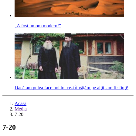
„A fost un om modern!”
Dacă am putea face noi tot ce-i învăţăm pe alţii, am fi sfinţi!
Acasă
Media
7-20
7-20