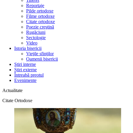
Tineret
Reportaje
Pilde ortodoxe
Filme ortodoxe
Citate ortodoxe
Poezie creştină
Rugăciuni
Sectologie
Video
Istoria bisericii
Vieţile sfinţilor
Oamenii bisericii
Ştiri interne
Știri externe
Întreabă preotul
Evenimente
Actualitate
Citate Ortodoxe