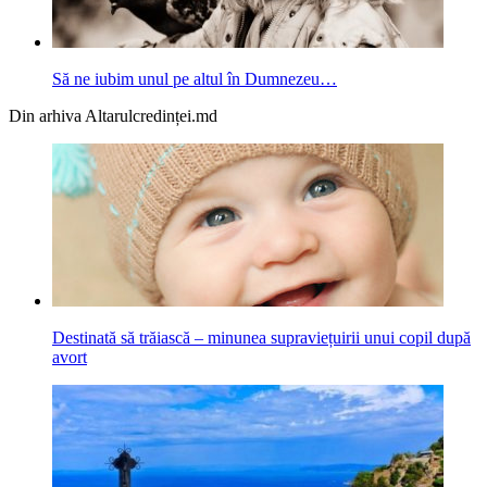
Să ne iubim unul pe altul în Dumnezeu…
Din arhiva Altarulcredinței.md
Destinată să trăiască – minunea supraviețuirii unui copil după
avort