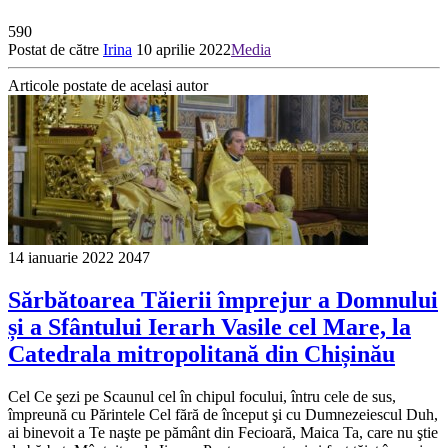
590
Postat de către
Irina
10 aprilie 2022
Media
Articole postate de același autor
14 ianuarie 2022
2047
Sărbătoarea Tăierii împrejur a Domnului
și a Sfântului Ierarh Vasile cel Mare, la
Catedrala mitropolitană din Chișinău
Cel Ce şezi pe Scaunul cel în chipul focului, întru cele de sus,
împreună cu Părintele Cel fără de început şi cu Dumnezeiescul Duh,
ai binevoit a Te naşte pe pământ din Fecioară, Maica Ta, care nu ştie