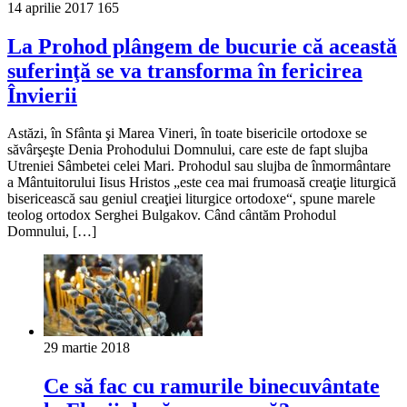
14 aprilie 2017
165
La Prohod plângem de bucurie că această
suferinţă se va transforma în fericirea
Învierii
Astăzi, în Sfânta şi Marea Vineri, în toate bisericile ortodoxe se
săvârşeşte Denia Prohodului Domnului, care este de fapt slujba
Utreniei Sâmbetei celei Mari. Prohodul sau slujba de înmormântare
a Mântuitorului Iisus Hristos „este cea mai frumoasă creaţie liturgică
bisericească sau geniul creaţiei liturgice ortodoxe“, spune marele
teolog ortodox Serghei Bulgakov. Când cântăm Prohodul
Domnului, […]
29 martie 2018
Ce să fac cu ramurile binecuvântate