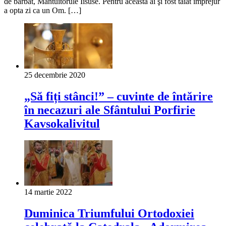
de bărbat, Mântuitorule Iisuse. Pentru aceasta ai şi fost tăiat împrejur
a opta zi ca un Om. […]
25 decembrie 2020
„Să fiți stânci!” – cuvinte de întărire
în necazuri ale Sfântului Porfirie
Kavsokalivitul
14 martie 2022
Duminica Triumfului Ortodoxiei