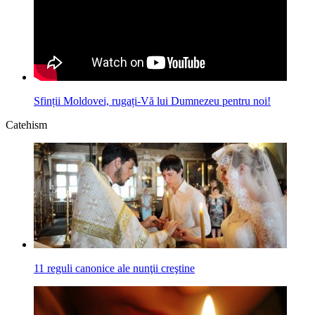
Sfinții Moldovei, rugați-Vă lui Dumnezeu pentru noi!
Catehism
11 reguli canonice ale nunţii creştine