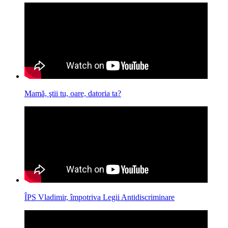
Mamă, ştii tu, oare, datoria ta?
ÎPS Vladimir, împotriva Legii Antidiscriminare