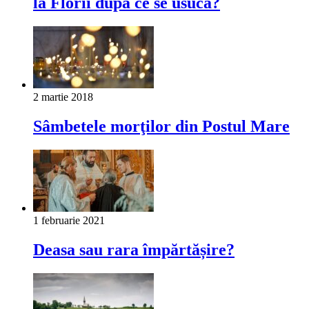
la Florii după ce se usucă?
2 martie 2018
Sâmbetele morţilor din Postul Mare
1 februarie 2021
Deasa sau rara îm­părtășire?