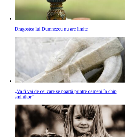
Dragostea lui Dumnezeu nu are limite
„Va fi vai de cei care se poartă printre oameni în chip
smintitor”