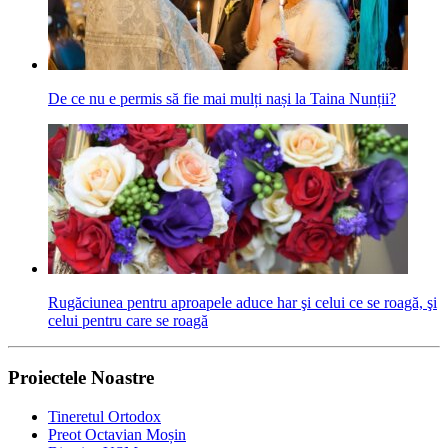
De ce nu e permis să fie mai mulți nași la Taina Nunții?
Rugăciunea pentru aproapele aduce har şi celui ce se roagă, şi
celui pentru care se roagă
Proiectele Noastre
Tineretul Ortodox
Preot Octavian Moșin