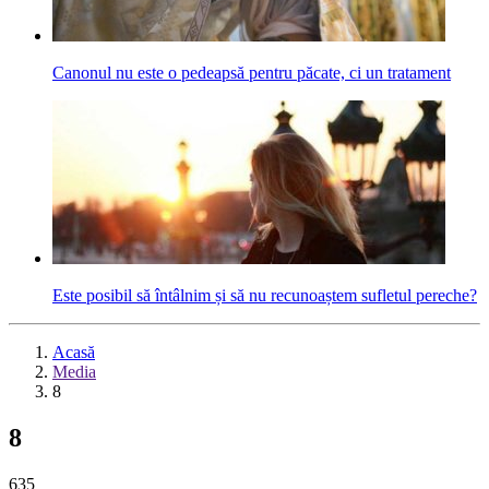
Canonul nu este o pedeapsă pentru păcate, ci un tratament
Este posibil să întâlnim și să nu recunoaștem sufletul pereche?
Acasă
Media
8
8
635