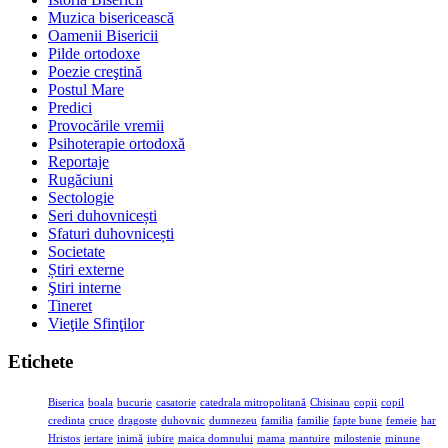
Muzica bisericească
Oamenii Bisericii
Pilde ortodoxe
Poezie creştină
Postul Mare
Predici
Provocările vremii
Psihoterapie ortodoxă
Reportaje
Rugăciuni
Sectologie
Seri duhovnicești
Sfaturi duhovnicești
Societate
Știri externe
Ştiri interne
Tineret
Vieţile Sfinţilor
Etichete
Biserica
boala
bucurie
casatorie
catedrala mitropolitană
Chisinau
copii
copil
credinta
cruce
dragoste
duhovnic
dumnezeu
familia
familie
fapte bune
femeie
har
Hristos
iertare
inimă
iubire
maica domnului
mama
mantuire
milostenie
minune