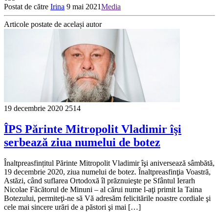
Postat de către
Irina
9 mai 2021
Media
Articole postate de același autor
19 decembrie 2020
2514
ÎPS Părinte Mitropolit Vladimir îşi
serbează ziua numelui de botez
Înaltpreasfințitul Părinte Mitropolit Vladimir îşi aniversează sâmbătă,
19 decembrie 2020, ziua numelui de botez. Înaltpreasfinţia Voastră,
Astăzi, când suflarea Ortodoxă îl prăznuieşte pe Sfântul Ierarh
Nicolae Făcătorul de Minuni – al cărui nume l-aţi primit la Taina
Botezului, permiteţi-ne să Vă adresăm felicitările noastre cordiale şi
cele mai sincere urări de a păstori şi mai […]