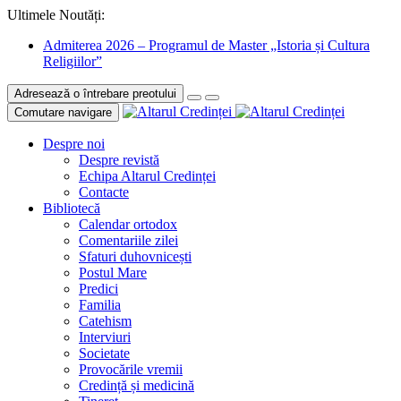
Ultimele Noutăți:
Admiterea 2026 – Programul de Master „Istoria și Cultura
Religiilor”
Adresează o întrebare preotului
Comutare navigare
Despre noi
Despre revistă
Echipa Altarul Credinței
Contacte
Bibliotecă
Calendar ortodox
Comentariile zilei
Sfaturi duhovnicești
Postul Mare
Predici
Familia
Catehism
Interviuri
Societate
Provocările vremii
Credință și medicină