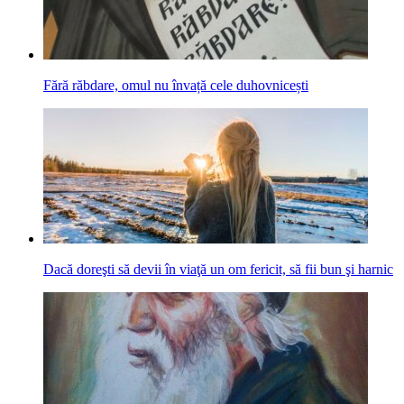
Fără răbdare, omul nu învață cele duhovnicești
Dacă doreşti să devii în viaţă un om fericit, să fii bun şi harnic