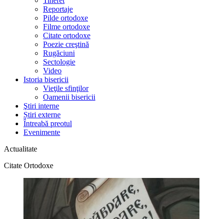
Tineret
Reportaje
Pilde ortodoxe
Filme ortodoxe
Citate ortodoxe
Poezie creştină
Rugăciuni
Sectologie
Video
Istoria bisericii
Vieţile sfinţilor
Oamenii bisericii
Ştiri interne
Știri externe
Întreabă preotul
Evenimente
Actualitate
Citate Ortodoxe