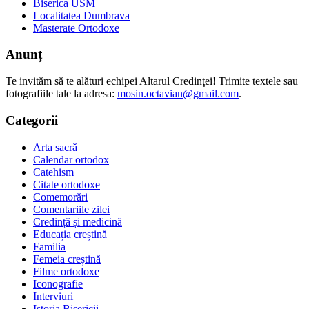
Biserica USM
Localitatea Dumbrava
Masterate Ortodoxe
Anunț
Te invităm să te alături echipei Altarul Credinţei! Trimite textele sau
fotografiile tale la adresa:
mosin.octavian@gmail.com
.
Categorii
Arta sacră
Calendar ortodox
Catehism
Citate ortodoxe
Comemorări
Comentariile zilei
Credință și medicină
Educația creștină
Familia
Femeia creștină
Filme ortodoxe
Iconografie
Interviuri
Istoria Bisericii