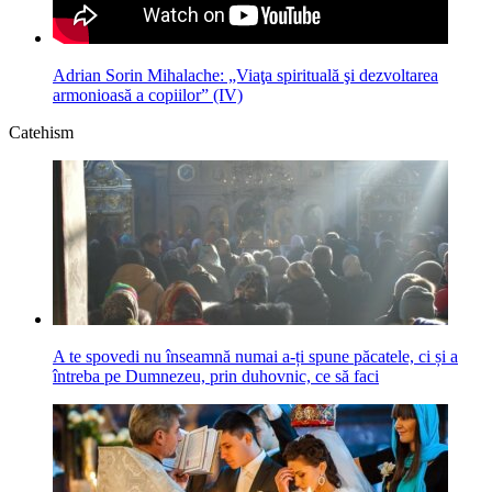
Adrian Sorin Mihalache: „Viaţa spirituală şi dezvoltarea
armonioasă a copiilor” (IV)
Catehism
A te spovedi nu înseamnă numai a-ți spune păcatele, ci și a
întreba pe Dumnezeu, prin duhovnic, ce să faci