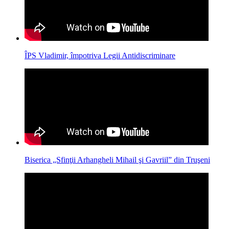
ÎPS Vladimir, împotriva Legii Antidiscriminare
Biserica „Sfinţii Arhangheli Mihail şi Gavriil” din Truşeni