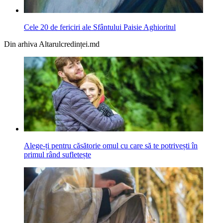
Cele 20 de fericiri ale Sfântului Paisie Aghioritul
Din arhiva Altarulcredinței.md
Alege-ți pentru căsătorie omul cu care să te potrivești în
primul rând sufletește