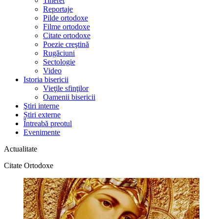
Tineret
Reportaje
Pilde ortodoxe
Filme ortodoxe
Citate ortodoxe
Poezie creştină
Rugăciuni
Sectologie
Video
Istoria bisericii
Vieţile sfinţilor
Oamenii bisericii
Ştiri interne
Știri externe
Întreabă preotul
Evenimente
Actualitate
Citate Ortodoxe