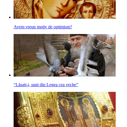
Avem vreun motiv de optimism?
“Lăsaţi-i, sunt din Legea cea veche”