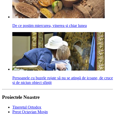
De ce postim miercurea, vinerea şi chiar lunea
Persoanele cu buzele rujate să nu se atingă de icoane, de cruce
şi de niciun obiect sfinţit
Proiectele Noastre
Tineretul Ortodox
Preot Octavian Moșin