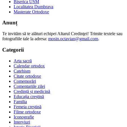
Biserica USM
Localitatea Dumbrava
Masterate Ortodoxe
Anunț
Te invităm să te alături echipei Altarul Credinţei! Trimite textele sau
fotografiile tale la adresa:
mosin.octavian@gmail.com
.
Categorii
Arta sacră
Calendar ortodox
Catehism
Citate ortodoxe
Comemorări
Comentariile zilei
Credință și medicină
Educația creștină
Familia
Femeia creștină
Filme ortodoxe
Iconografie
Interviuri