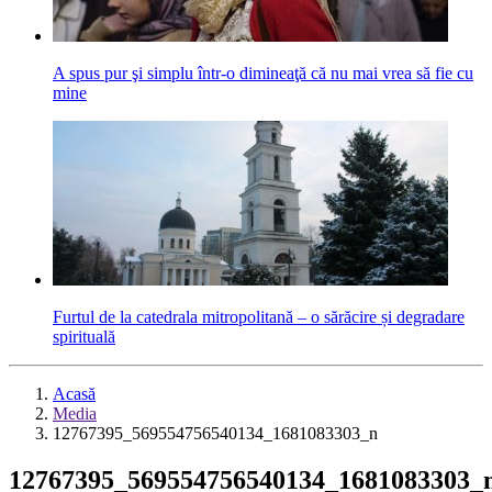
A spus pur şi simplu într-o dimineaţă că nu mai vrea să fie cu
mine
Furtul de la catedrala mitropolitană – o sărăcire și degradare
spirituală
Acasă
Media
12767395_569554756540134_1681083303_n
12767395_569554756540134_1681083303_