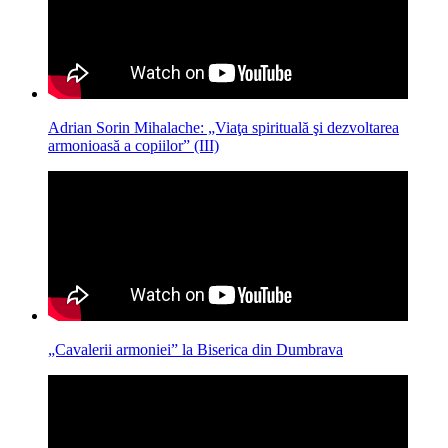
Adrian Sorin Mihalache: „Viaţa spirituală şi dezvoltarea
armonioasă a copiilor” (III)
„Cavalerii armoniei” la Biserica din Dumbrava