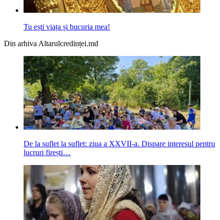
Tu ești viața și bucuria mea!
Din arhiva Altarulcredinței.md
De la suflet la suflet: ziua a XXVII-a. Dispare interesul pentru
lucruri firești…