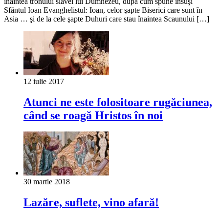
înaintea tronului slavei lui Dumnezeu, după cum spune însuşi
Sfântul Ioan Evanghelistul: Ioan, celor şapte Biserici care sunt în
Asia … şi de la cele şapte Duhuri care stau înaintea Scaunului […]
12 iulie 2017
Atunci ne este folositoare rugăciunea,
când se roagă Hristos în noi
30 martie 2018
Lazăre, suflete, vino afară!