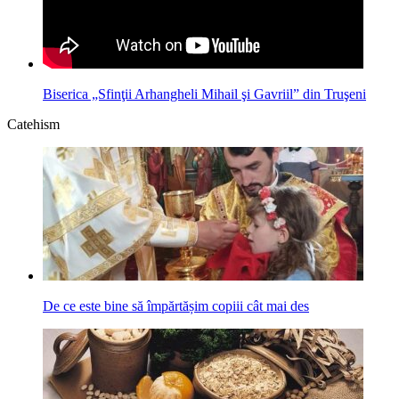
Biserica „Sfinţii Arhangheli Mihail şi Gavriil” din Truşeni
Catehism
De ce este bine să împărtășim copiii cât mai des