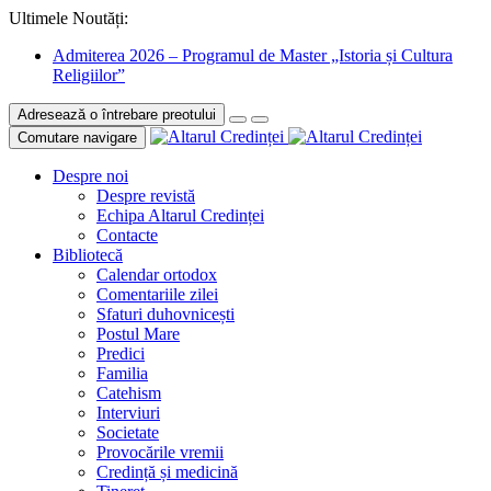
Ultimele Noutăți:
Admiterea 2026 – Programul de Master „Istoria și Cultura
Religiilor”
Adresează o întrebare preotului
Comutare navigare
Despre noi
Despre revistă
Echipa Altarul Credinței
Contacte
Bibliotecă
Calendar ortodox
Comentariile zilei
Sfaturi duhovnicești
Postul Mare
Predici
Familia
Catehism
Interviuri
Societate
Provocările vremii
Credință și medicină