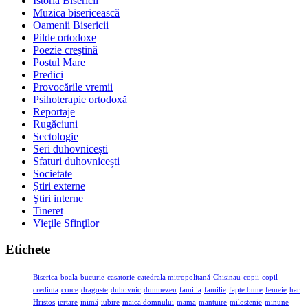
Istoria Bisericii
Muzica bisericească
Oamenii Bisericii
Pilde ortodoxe
Poezie creştină
Postul Mare
Predici
Provocările vremii
Psihoterapie ortodoxă
Reportaje
Rugăciuni
Sectologie
Seri duhovnicești
Sfaturi duhovnicești
Societate
Știri externe
Ştiri interne
Tineret
Vieţile Sfinţilor
Etichete
Biserica
boala
bucurie
casatorie
catedrala mitropolitană
Chisinau
copii
copil
credinta
cruce
dragoste
duhovnic
dumnezeu
familia
familie
fapte bune
femeie
har
Hristos
iertare
inimă
iubire
maica domnului
mama
mantuire
milostenie
minune