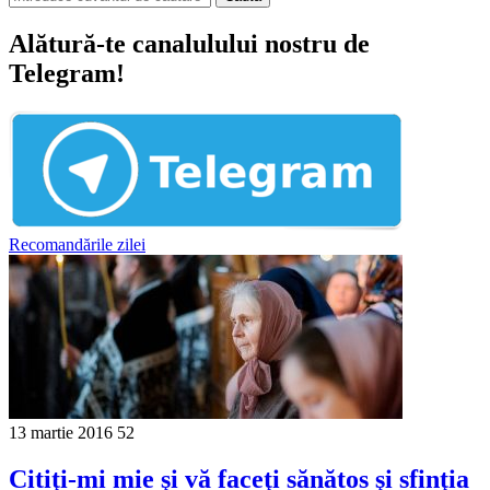
Alătură-te canalulului nostru de
Telegram!
Recomandările zilei
13 martie 2016
52
Citiţi-mi mie şi vă faceţi sănătos şi sfinţia