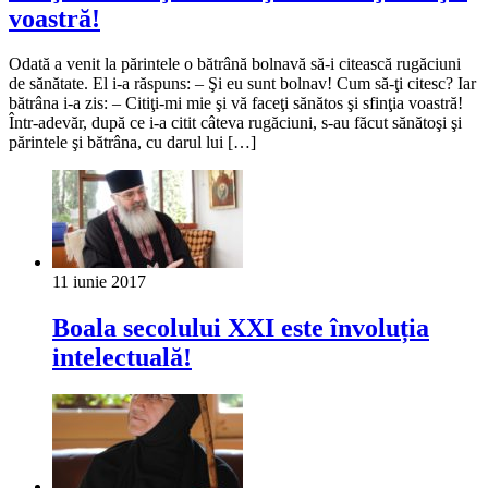
voastră!
Odată a venit la părintele o bătrână bolnavă să-i citească rugăciuni
de sănătate. El i-a răspuns: – Şi eu sunt bolnav! Cum să-ţi citesc? Iar
bătrâna i-a zis: – Citiţi-mi mie şi vă faceţi sănătos şi sfinţia voastră!
Într-adevăr, după ce i-a citit câteva rugăciuni, s-au făcut sănătoşi şi
părintele şi bătrâna, cu darul lui […]
11 iunie 2017
Boala secolului XXI este învoluția
intelectuală!