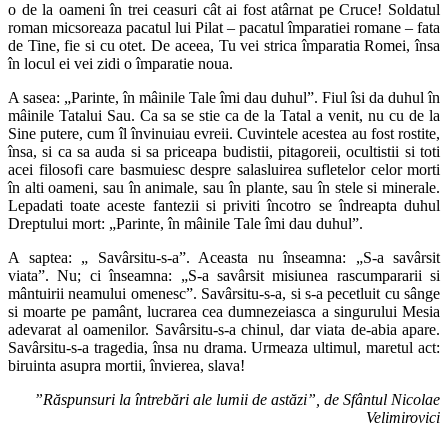
o de la oameni în trei ceasuri cât ai fost atârnat pe Cruce! Soldatul
roman micsoreaza pacatul lui Pilat – pacatul împaratiei romane – fata
de Tine, fie si cu otet. De aceea, Tu vei strica împaratia Romei, însa
în locul ei vei zidi o împaratie noua.
A sasea: „Parinte, în mâinile Tale îmi dau duhul”. Fiul îsi da duhul în
mâinile Tatalui Sau. Ca sa se stie ca de la Tatal a venit, nu cu de la
Sine putere, cum îl învinuiau evreii. Cuvintele acestea au fost rostite,
însa, si ca sa auda si sa priceapa budistii, pitagoreii, ocultistii si toti
acei filosofi care basmuiesc despre salasluirea sufletelor celor morti
în alti oameni, sau în animale, sau în plante, sau în stele si minerale.
Lepadati toate aceste fantezii si priviti încotro se îndreapta duhul
Dreptului mort: „Parinte, în mâinile Tale îmi dau duhul”.
A saptea: „ Savârsitu-s-a”. Aceasta nu înseamna: „S-a savârsit
viata”. Nu; ci înseamna: „S-a savârsit misiunea rascumpararii si
mântuirii neamului omenesc”. Savârsitu-s-a, si s-a pecetluit cu sânge
si moarte pe pamânt, lucrarea cea dumnezeiasca a singurului Mesia
adevarat al oamenilor. Savârsitu-s-a chinul, dar viata de-abia apare.
Savârsitu-s-a tragedia, însa nu drama. Urmeaza ultimul, maretul act:
biruinta asupra mortii, învierea, slava!
”Răspunsuri la întrebări ale lumii de astăzi”, de Sfântul Nicolae
Velimirovici