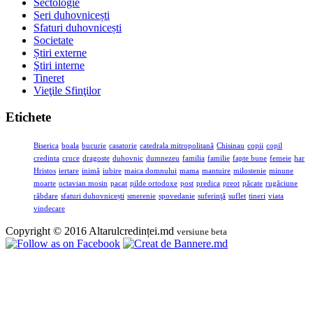
Sectologie
Seri duhovnicești
Sfaturi duhovnicești
Societate
Știri externe
Ştiri interne
Tineret
Vieţile Sfinţilor
Etichete
Biserica
boala
bucurie
casatorie
catedrala mitropolitană
Chisinau
copii
copil
credinta
cruce
dragoste
duhovnic
dumnezeu
familia
familie
fapte bune
femeie
har
Hristos
iertare
inimă
iubire
maica domnului
mama
mantuire
milostenie
minune
moarte
octavian mosin
pacat
pilde ortodoxe
post
predica
preot
păcate
rugăciune
răbdare
sfaturi duhovnicești
smerenie
spovedanie
suferinţă
suflet
tineri
viata
vindecare
Copyright © 2016 Altarulcredinței.md
versiune beta