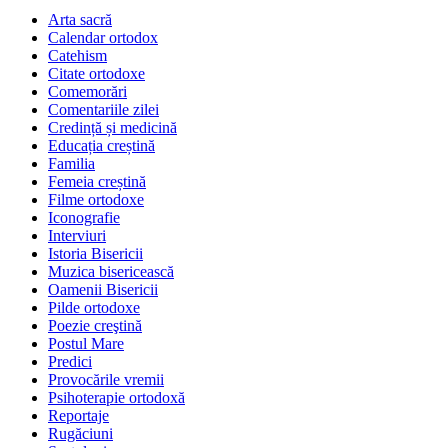
Arta sacră
Calendar ortodox
Catehism
Citate ortodoxe
Comemorări
Comentariile zilei
Credință și medicină
Educația creștină
Familia
Femeia creștină
Filme ortodoxe
Iconografie
Interviuri
Istoria Bisericii
Muzica bisericească
Oamenii Bisericii
Pilde ortodoxe
Poezie creştină
Postul Mare
Predici
Provocările vremii
Psihoterapie ortodoxă
Reportaje
Rugăciuni