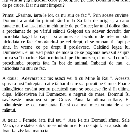
de pe cruce. Dar nu sunt limpezi?
Prima: „Parinte, iarta-le lor, ca nu stiu ce fac ”. Prin aceste cuvinte,
Domnul a aratat în primul rând mila Sa fata de ucigasi, a caror
rautate nu L-a lasat nici în chinurile de pe Cruce; iar în al doilea rând
a proclamat de pe vârful stâncii Golgotei un adevar dovedit, dar
niciodata bagat la cap – si anume: ca facatorii de rele nu stiu
niciodata ce fac. Omorându-l pe cel drept, ei se omoara în fapt pe
sine, în vreme ce pe drept îl proslavesc. Calcând legea lui
Dumnezeu, ei nu vad piatra de moara ce se pogoara nevazut asupra
lor ca sa îi macine. Batjocorindu-L pe Dumnezeu, ei nu vad cum îsi
preschimba propria fata în bot de animal. îmbatati de rau, ei
niciodata nu stiu ce fac.
A doua: „Adevarat zic tie: astazi vei fi cu Mine în Rai ”. Aceasta
spusa a fost îndreptata catre tâlharul care s-a pocait pe Cruce. Foarte
mângâietor cuvânt pentru pacatosii care se pocaiesc fie si în ultima
clipa. Milostivirea lui Dumnezeu e negrait de mare. Domnul îsi
savârseste misiunea si pe Cruce. Pâna la ultima suflare, El
mântuieste pe cei care arata fie si cea mai mica vointa de a se
mântui.
A treia: „ Femeie, iata fiul tau ”. Asa i-a zis Domnul sfintei Sale
Maici, care statea sub Crucea iubitului ei Fiu rastignit. Iar apostolului
Ioan i-a zis: iata mama ta.