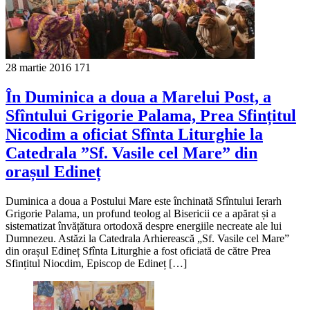
28 martie 2016
171
În Duminica a doua a Marelui Post, a
Sfîntului Grigorie Palama, Prea Sfințitul
Nicodim a oficiat Sfînta Liturghie la
Catedrala ”Sf. Vasile cel Mare” din
orașul Edineț
Duminica a doua a Postului Mare este închinată Sfîntului Ierarh
Grigorie Palama, un profund teolog al Bisericii ce a apărat și a
sistematizat învățătura ortodoxă despre energiile necreate ale lui
Dumnezeu. Astăzi la Catedrala Arhierească „Sf. Vasile cel Mare”
din orașul Edineț Sfînta Liturghie a fost oficiată de către Prea
Sfințitul Niocdim, Episcop de Edineț […]