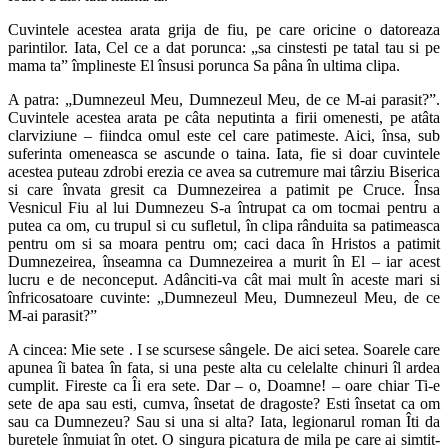
Cuvintele acestea arata grija de fiu, pe care oricine o datoreaza
parintilor. Iata, Cel ce a dat porunca: „sa cinstesti pe tatal tau si pe
mama ta” împlineste El însusi porunca Sa pâna în ultima clipa.
A patra: „Dumnezeul Meu, Dumnezeul Meu, de ce M-ai parasit?”.
Cuvintele acestea arata pe câta neputinta a firii omenesti, pe atâta
clarviziune – fiindca omul este cel care patimeste. Aici, însa, sub
suferinta omeneasca se ascunde o taina. Iata, fie si doar cuvintele
acestea puteau zdrobi erezia ce avea sa cutremure mai târziu Biserica
si care învata gresit ca Dumnezeirea a patimit pe Cruce. Însa
Vesnicul Fiu al lui Dumnezeu S-a întrupat ca om tocmai pentru a
putea ca om, cu trupul si cu sufletul, în clipa rânduita sa patimeasca
pentru om si sa moara pentru om; caci daca în Hristos a patimit
Dumnezeirea, înseamna ca Dumnezeirea a murit în El – iar acest
lucru e de neconceput. Adânciti-va cât mai mult în aceste mari si
înfricosatoare cuvinte: „Dumnezeul Meu, Dumnezeul Meu, de ce
M-ai parasit?”
A cincea: Mie sete . I se scursese sângele. De aici setea. Soarele care
apunea îi batea în fata, si una peste alta cu celelalte chinuri îl ardea
cumplit. Fireste ca Îi era sete. Dar – o, Doamne! – oare chiar Ti-e
sete de apa sau esti, cumva, însetat de dragoste? Esti însetat ca om
sau ca Dumnezeu? Sau si una si alta? Iata, legionarul roman Îti da
buretele înmuiat în otet. O singura picatura de mila pe care ai simtit-