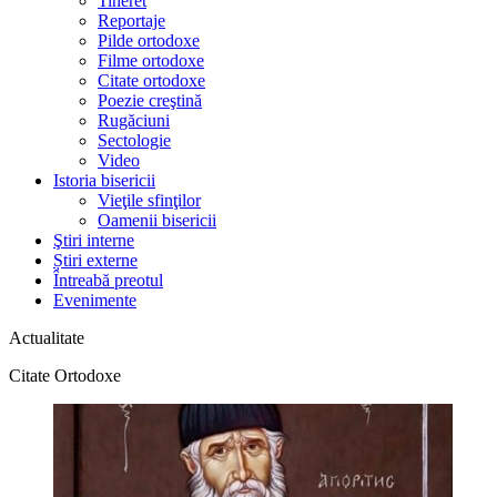
Tineret
Reportaje
Pilde ortodoxe
Filme ortodoxe
Citate ortodoxe
Poezie creştină
Rugăciuni
Sectologie
Video
Istoria bisericii
Vieţile sfinţilor
Oamenii bisericii
Ştiri interne
Știri externe
Întreabă preotul
Evenimente
Actualitate
Citate Ortodoxe