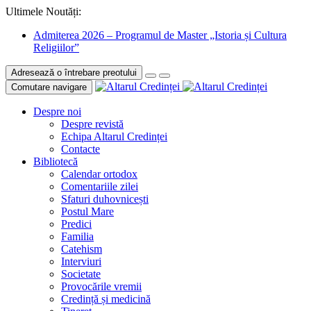
Ultimele Noutăți:
Admiterea 2026 – Programul de Master „Istoria și Cultura
Religiilor”
Adresează o întrebare preotului
Comutare navigare
Despre noi
Despre revistă
Echipa Altarul Credinței
Contacte
Bibliotecă
Calendar ortodox
Comentariile zilei
Sfaturi duhovnicești
Postul Mare
Predici
Familia
Catehism
Interviuri
Societate
Provocările vremii
Credință și medicină