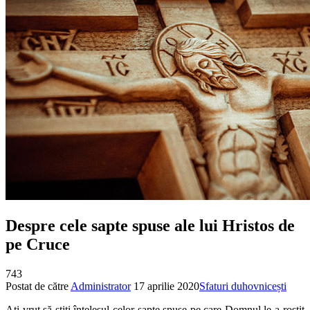
Despre cele sapte spuse ale lui Hristos de
pe Cruce
743
Postat de către
Administrator
17 aprilie 2020
Sfaturi duhovnicești
Aţi vrut să ştiţi înţelesul celor şapte spuse pe care Domnul le-a rostit