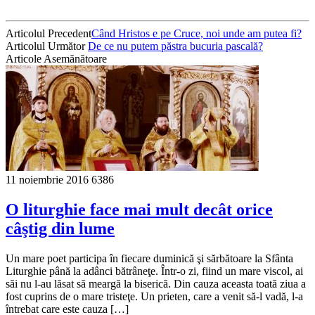
Articolul Precedent
Când Hristos e pe Cruce, noi unde am putea fi?
Articolul Următor
De ce nu putem păstra bucuria pascală?
Articole Asemănătoare
11 noiembrie 2016
6386
O liturghie face mai mult decât orice
câştig din lume
Un mare poet participa în fiecare duminică şi sărbătoare la Sfânta
Liturghie până la adânci bătrâneţe. Într-o zi, fiind un mare viscol, ai
săi nu l-au lăsat să meargă la biserică. Din cauza aceasta toată ziua a
fost cuprins de o mare tristeţe. Un prieten, care a venit să-l vadă, l-a
întrebat care este cauza […]