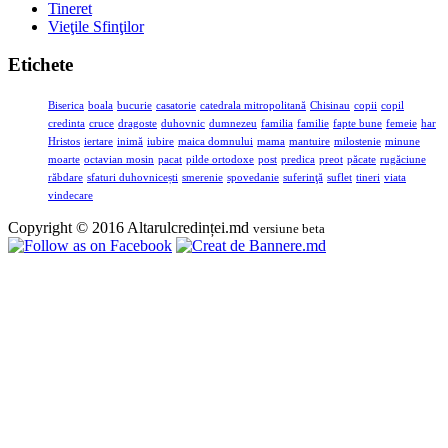
Tineret
Vieţile Sfinţilor
Etichete
Biserica
boala
bucurie
casatorie
catedrala mitropolitană
Chisinau
copii
copil
credinta
cruce
dragoste
duhovnic
dumnezeu
familia
familie
fapte bune
femeie
har
Hristos
iertare
inimă
iubire
maica domnului
mama
mantuire
milostenie
minune
moarte
octavian mosin
pacat
pilde ortodoxe
post
predica
preot
păcate
rugăciune
răbdare
sfaturi duhovnicești
smerenie
spovedanie
suferinţă
suflet
tineri
viata
vindecare
Copyright © 2016 Altarulcredinței.md
versiune beta