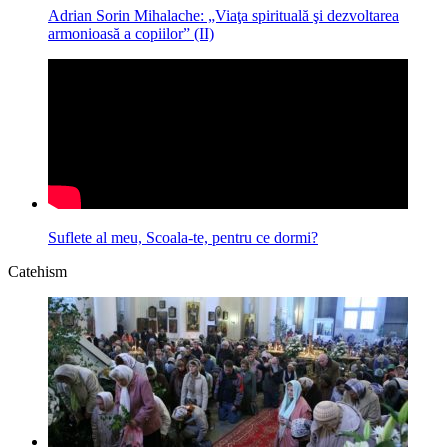
Adrian Sorin Mihalache: „Viaţa spirituală şi dezvoltarea
armonioasă a copiilor” (II)
Suflete al meu, Scoala-te, pentru ce dormi?
Catehism