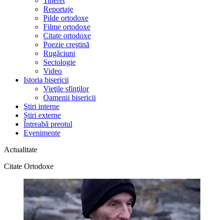
Tineret
Reportaje
Pilde ortodoxe
Filme ortodoxe
Citate ortodoxe
Poezie creştină
Rugăciuni
Sectologie
Video
Istoria bisericii
Vieţile sfinţilor
Oamenii bisericii
Ştiri interne
Știri externe
Întreabă preotul
Evenimente
Actualitate
Citate Ortodoxe