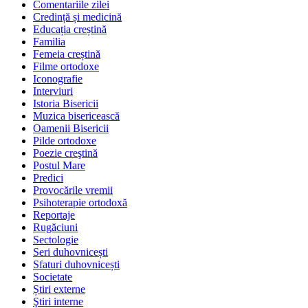
Comentariile zilei
Credință și medicină
Educația creștină
Familia
Femeia creștină
Filme ortodoxe
Iconografie
Interviuri
Istoria Bisericii
Muzica bisericească
Oamenii Bisericii
Pilde ortodoxe
Poezie creştină
Postul Mare
Predici
Provocările vremii
Psihoterapie ortodoxă
Reportaje
Rugăciuni
Sectologie
Seri duhovnicești
Sfaturi duhovnicești
Societate
Știri externe
Ştiri interne