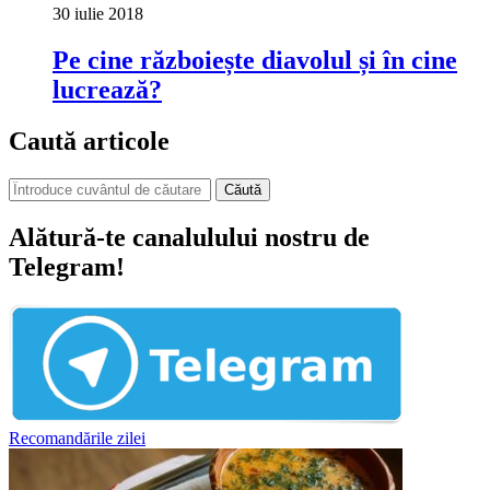
30 iulie 2018
Pe cine războiește diavolul și în cine
lucrează?
Caută articole
Căută
Alătură-te canalulului nostru de
Telegram!
Recomandările zilei