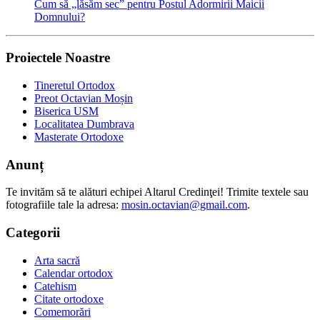
Cum să „lăsăm sec” pentru Postul Adormirii Maicii
Domnului?
Proiectele Noastre
Tineretul Ortodox
Preot Octavian Moșin
Biserica USM
Localitatea Dumbrava
Masterate Ortodoxe
Anunț
Te invităm să te alături echipei Altarul Credinţei! Trimite textele sau
fotografiile tale la adresa:
mosin.octavian@gmail.com
.
Categorii
Arta sacră
Calendar ortodox
Catehism
Citate ortodoxe
Comemorări