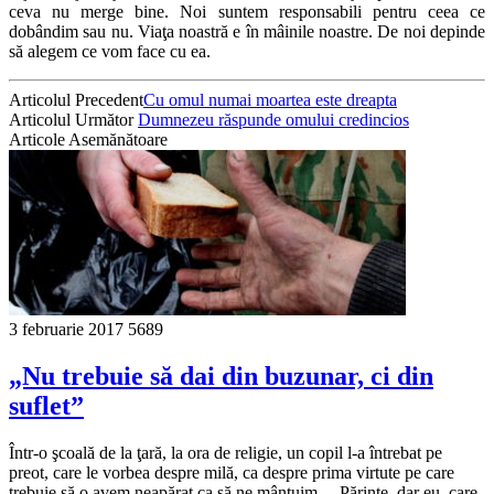
ceva nu merge bine. Noi suntem responsabili pentru ceea ce
dobândim sau nu. Viaţa noastră e în mâinile noastre. De noi depinde
să alegem ce vom face cu ea.
Articolul Precedent
Cu omul numai moartea este dreapta
Articolul Următor
Dumnezeu răspunde omului credincios
Articole Asemănătoare
3 februarie 2017
5689
„Nu trebuie să dai din buzunar, ci din
suflet”
Într-o şcoală de la ţară, la ora de religie, un copil l-a întrebat pe
preot, care le vorbea despre milă, ca despre prima virtute pe care
trebuie să o avem neapărat ca să ne mântuim. – Părinte, dar eu, care