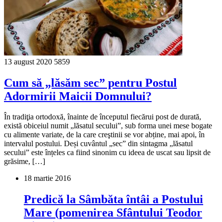
13 august 2020
5859
Cum să „lăsăm sec” pentru Postul
Adormirii Maicii Domnului?
În tradiţia ortodoxă, înainte de începutul fiecărui post de durată,
există obiceiul numit „lăsatul secului”, sub forma unei mese bogate
cu alimente variate, de la care creştinii se vor abține, mai apoi, în
intervalul postului. Deși cuvântul „sec” din sintagma „lăsatul
secului” este înțeles ca fiind sinonim cu ideea de uscat sau lipsit de
grăsime, […]
18 martie 2016
Predică la Sâmbăta întâi a Postului
Mare (pomenirea Sfântului Teodor