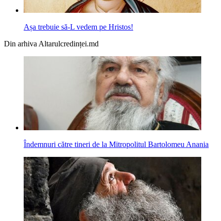
Așa trebuie să-L vedem pe Hristos!
Din arhiva Altarulcredinței.md
Îndemnuri către tineri de la Mitropolitul Bartolomeu Anania