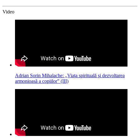
Video
Adrian Sorin Mihalache: „Viaţa spirituală şi dezvoltarea
armonioasă a copiilor” (III)