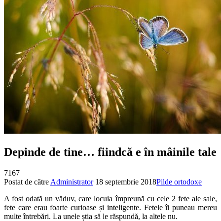
Depinde de tine… fiindcă e în mâinile tale
7167
Postat de către
Administrator
18 septembrie 2018
Pilde ortodoxe
A fost odată un văduv, care locuia împreună cu cele 2 fete ale sale,
fete care erau foarte curioase și inteligente. Fetele îi puneau mereu
multe întrebări. La unele știa să le răspundă, la altele nu.