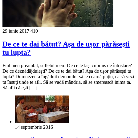
29 iunie 2017
410
De ce te dai bătut? Aşa de uşor părăseşti
tu lupta?
Fiul meu preaiubit, sufletul meu! De ce te laşi cuprins de întristare?
De ce deznădăjduieşti? De ce te dai bătut? Aşa de uşor părăseşti tu
lupta? Dumnezeu a îngăduit demonilor să te cearnă puţin, ca să vezi
tu însuţi unde te afli. Să se vadă mândria, să se smerească inima ta.
Să afli că eşti […]
14 septembrie 2016