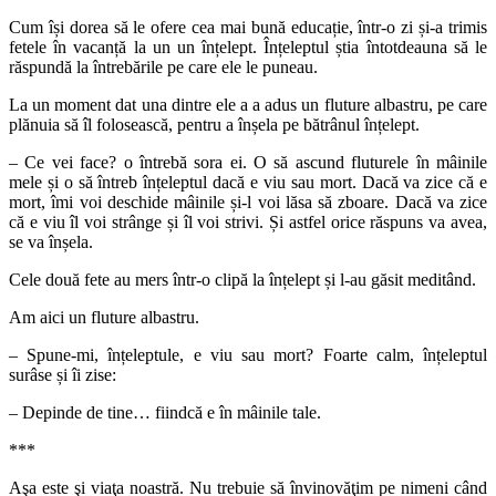
Cum își dorea să le ofere cea mai bună educație, într-o zi și-a trimis
fetele în vacanță la un un înțelept. Înțeleptul știa întotdeauna să le
răspundă la întrebările pe care ele le puneau.
La un moment dat una dintre ele a a adus un fluture albastru, pe care
plănuia să îl folosească, pentru a înșela pe bătrânul înțelept.
– Ce vei face? o întrebă sora ei. O să ascund fluturele în mâinile
mele și o să întreb înțeleptul dacă e viu sau mort. Dacă va zice că e
mort, îmi voi deschide mâinile și-l voi lăsa să zboare. Dacă va zice
că e viu îl voi strânge și îl voi strivi. Și astfel orice răspuns va avea,
se va înșela.
Cele două fete au mers într-o clipă la înțelept și l-au găsit meditând.
Am aici un fluture albastru.
– Spune-mi, înțeleptule, e viu sau mort? Foarte calm, înțeleptul
surâse și îi zise:
– Depinde de tine… fiindcă e în mâinile tale.
***
Aşa este şi viaţa noastră. Nu trebuie să învinovăţim pe nimeni când