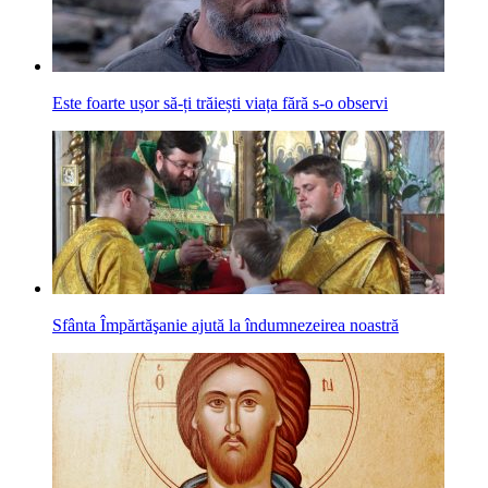
Este foarte ușor să-ți trăiești viața fără s-o observi
Sfânta Împărtăşanie ajută la îndumnezeirea noastră