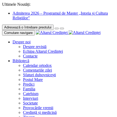
Ultimele Noutăți:
Admiterea 2026 – Programul de Master „Istoria și Cultura
Religiilor”
Adresează o întrebare preotului
Comutare navigare
Despre noi
Despre revistă
Echipa Altarul Credinței
Contacte
Bibliotecă
Calendar ortodox
Comentariile zilei
Sfaturi duhovnicești
Postul Mare
Predici
Familia
Catehism
Interviuri
Societate
Provocările vremii
Credință și medicină