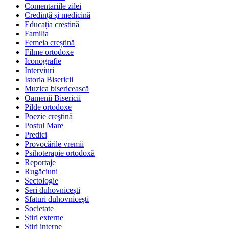
Comentariile zilei
Credință și medicină
Educația creștină
Familia
Femeia creștină
Filme ortodoxe
Iconografie
Interviuri
Istoria Bisericii
Muzica bisericească
Oamenii Bisericii
Pilde ortodoxe
Poezie creştină
Postul Mare
Predici
Provocările vremii
Psihoterapie ortodoxă
Reportaje
Rugăciuni
Sectologie
Seri duhovnicești
Sfaturi duhovnicești
Societate
Știri externe
Ştiri interne