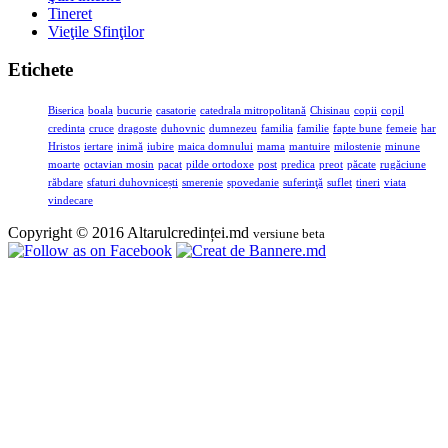
Tineret
Vieţile Sfinţilor
Etichete
Biserica
boala
bucurie
casatorie
catedrala mitropolitană
Chisinau
copii
copil
credinta
cruce
dragoste
duhovnic
dumnezeu
familia
familie
fapte bune
femeie
har
Hristos
iertare
inimă
iubire
maica domnului
mama
mantuire
milostenie
minune
moarte
octavian mosin
pacat
pilde ortodoxe
post
predica
preot
păcate
rugăciune
răbdare
sfaturi duhovnicești
smerenie
spovedanie
suferinţă
suflet
tineri
viata
vindecare
Copyright © 2016 Altarulcredinței.md
versiune beta