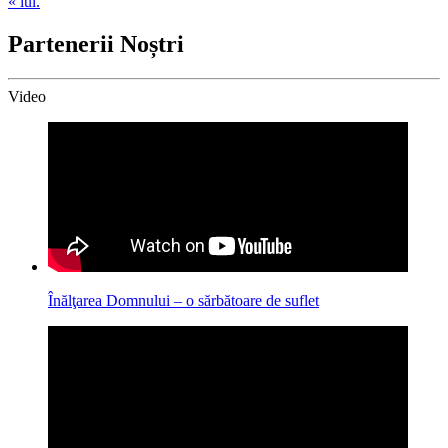
« iul.
Partenerii Noștri
Video
Înălţarea Domnului – o sărbătoare de suflet