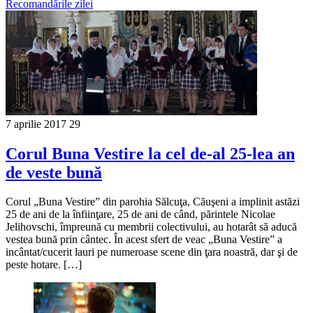
Recomandările zilei
7 aprilie 2017
29
Corul Buna Vestire la cel de-al 25-lea an
de veste bună
Corul „Buna Vestire” din parohia Sălcuţa, Căuşeni a implinit astăzi
25 de ani de la înfiinţare, 25 de ani de când, părintele Nicolae
Jelihovschi, împreună cu membrii colectivului, au hotarât să aducă
vestea bună prin cântec. În acest sfert de veac „Buna Vestire” a
incântat/cucerit lauri pe numeroase scene din ţara noastră, dar şi de
peste hotare. […]