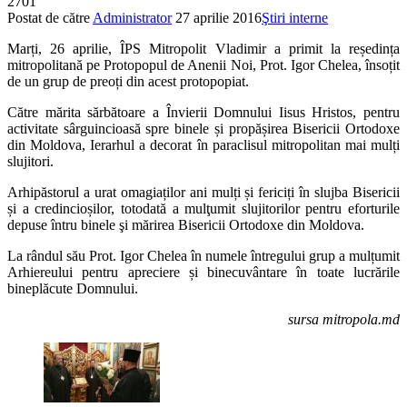
2701
Postat de către
Administrator
27 aprilie 2016
Ştiri interne
Marți, 26 aprilie, ÎPS Mitropolit Vladimir a primit la reședința
mitropolitană pe Protopopul de Anenii Noi, Prot. Igor Chelea, însoțit
de un grup de preoți din acest protopopiat.
Către mărita sărbătoare a Învierii Domnului Iisus Hristos, pentru
activitate sârguincioasă spre binele și propășirea Bisericii Ortodoxe
din Moldova, Ierarhul a decorat în paraclisul mitropolitan mai mulți
slujitori.
Arhipăstorul a urat omagiaților ani mulți și fericiți în slujba Bisericii
și a credincioșilor, totodată a mulţumit slujitorilor pentru eforturile
depuse întru binele şi mărirea Bisericii Ortodoxe din Moldova.
La rândul său Prot. Igor Chelea în numele întregului grup a mulțumit
Arhiereului pentru apreciere și binecuvântare în toate lucrările
bineplăcute Domnului.
sursa mitropola.md