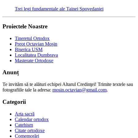
Trei legi fundamentale ale Tainei Spoveda­niei
Proiectele Noastre
Tineretul Ortodox
Preot Octavian Moșin
Biserica USM
Localitatea Dumbrava
Masterate Ortodoxe
Anunț
Te invităm să te alături echipei Altarul Credinţei! Trimite textele sau
fotografiile tale la adresa:
mosin.octavian@gmail.com
.
Categorii
Arta sacră
Calendar ortodox
Catehism
Citate ortodoxe
Comemorări