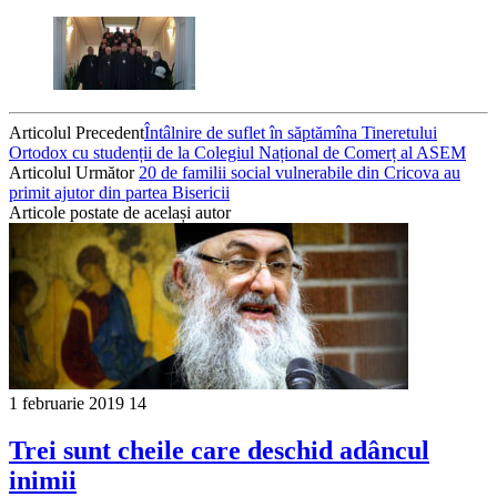
Articolul Precedent
Întâlnire de suflet în săptămîna Tineretului
Ortodox cu studenții de la Colegiul Național de Comerț al ASEM
Articolul Următor
20 de familii social vulnerabile din Cricova au
primit ajutor din partea Bisericii
Articole postate de același autor
1 februarie 2019
14
Trei sunt cheile care deschid adâncul
inimii