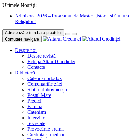
Ultimele Noutăți:
Admiterea 2026 – Programul de Master „Istoria și Cultura
Religiilor”
Adresează o întrebare preotului
Comutare navigare
Despre noi
Despre revistă
Echipa Altarul Credinței
Contacte
Bibliotecă
Calendar ortodox
Comentariile zilei
Sfaturi duhovnicești
Postul Mare
Predici
Familia
Catehism
Interviuri
Societate
Provocările vremii
Credință și medicină