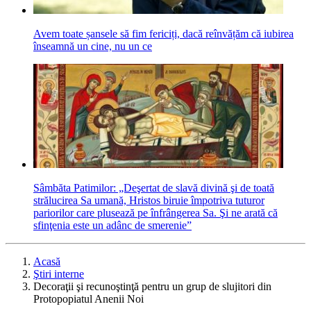
Avem toate șansele să fim fericiți, dacă reînvățăm că iubirea
înseamnă un cine, nu un ce
Sâmbăta Patimilor: „Deşertat de slavă divină şi de toată
strălucirea Sa umană, Hristos biruie împotriva tuturor
pariorilor care plusează pe înfrângerea Sa. Şi ne arată că
sfinţenia este un adânc de smerenie”
Acasă
Ştiri interne
Decoraţii şi recunoştinţă pentru un grup de slujitori din
Protopopiatul Anenii Noi