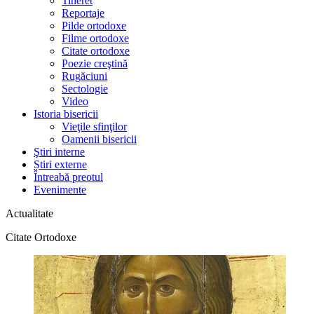
Tineret
Reportaje
Pilde ortodoxe
Filme ortodoxe
Citate ortodoxe
Poezie creştină
Rugăciuni
Sectologie
Video
Istoria bisericii
Vieţile sfinţilor
Oamenii bisericii
Ştiri interne
Știri externe
Întreabă preotul
Evenimente
Actualitate
Citate Ortodoxe