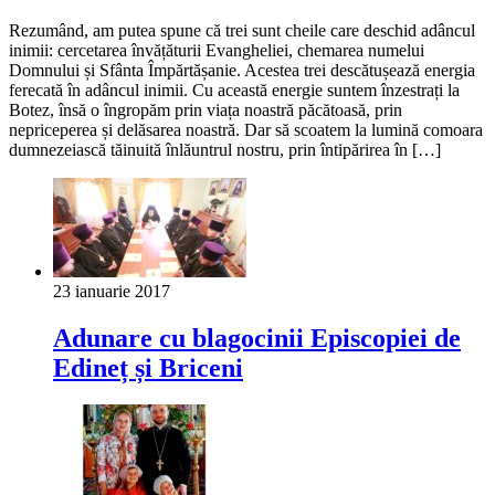
Rezumând, am putea spune că trei sunt cheile care deschid adâncul
inimii: cercetarea învățăturii Evangheliei, chemarea numelui
Domnului și Sfânta Împărtășanie. Acestea trei descătușează energia
ferecată în adâncul inimii. Cu această energie suntem înzestrați la
Botez, însă o îngropăm prin viața noastră păcătoasă, prin
nepriceperea și delăsarea noastră. Dar să scoatem la lumină comoara
dumnezeiască tăinuită înlăuntrul nostru, prin întipărirea în […]
23 ianuarie 2017
Adunare cu blagocinii Episcopiei de
Edineț și Briceni