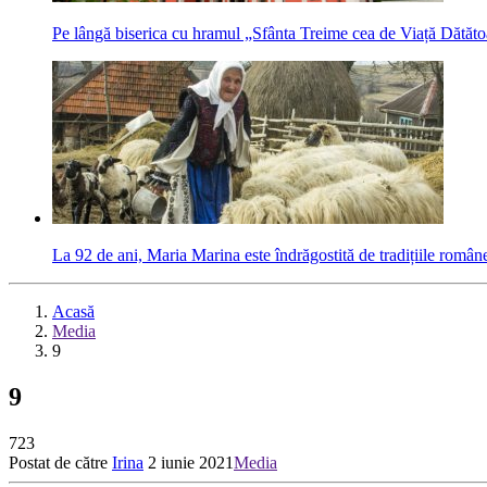
Pe lângă biserica cu hramul „Sfânta Treime cea de Viață Dătăto
La 92 de ani, Maria Marina este îndrăgostită de tradițiile române
Acasă
Media
9
9
723
Postat de către
Irina
2 iunie 2021
Media