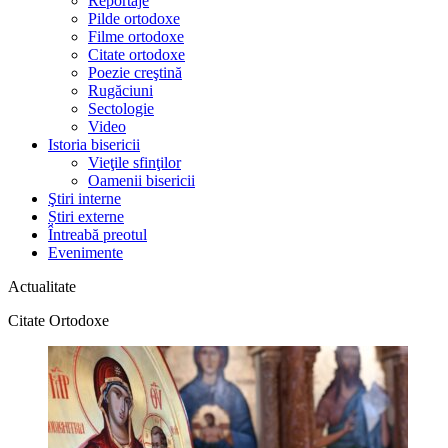
Reportaje
Pilde ortodoxe
Filme ortodoxe
Citate ortodoxe
Poezie creştină
Rugăciuni
Sectologie
Video
Istoria bisericii
Vieţile sfinţilor
Oamenii bisericii
Ştiri interne
Știri externe
Întreabă preotul
Evenimente
Actualitate
Citate Ortodoxe