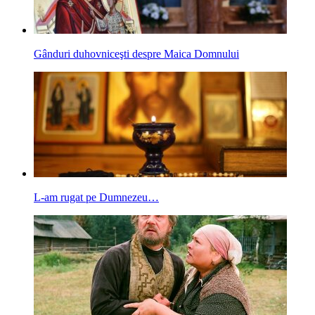
Gânduri duhovniceşti despre Maica Domnului
L-am rugat pe Dumnezeu…