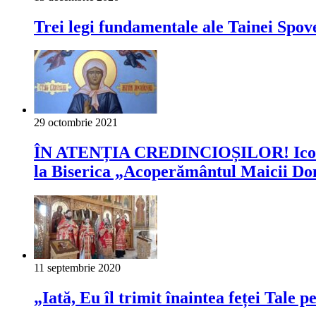
Trei legi fundamentale ale Tainei Spove
29 octombrie 2021
ÎN ATENȚIA CREDINCIOȘILOR! Icoana şi
la Biserica „Acoperământul Maicii Dom
11 septembrie 2020
„Iată, Eu îl trimit înaintea feței Tale