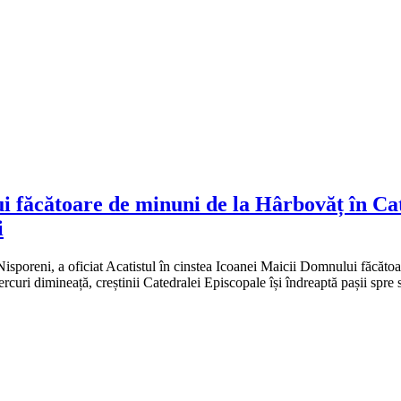
i făcătoare de minuni de la Hârbovăț în Cat
i
poreni, a oficiat Acatistul în cinstea Icoanei Maicii Domnului făcătoa
uri dimineață, creștinii Catedralei Episcopale își îndreaptă pașii spre 