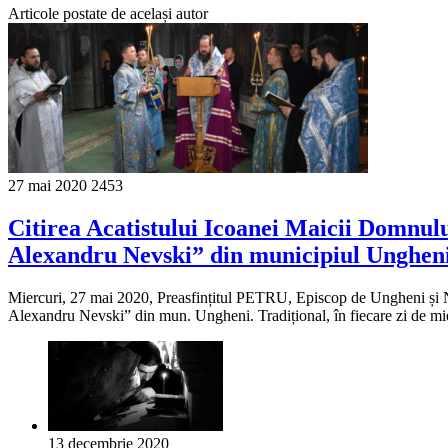
Articole postate de același autor
27 mai 2020
2453
Citirea Acatistului Icoanei Maicii Domnulu
Alexandru Nevski” din municipiul Unghen
Miercuri, 27 mai 2020, Preasfințitul PETRU, Episcop de Ungheni și Nis
Alexandru Nevski” din mun. Ungheni. Tradițional, în fiecare zi de mierc
13 decembrie 2020