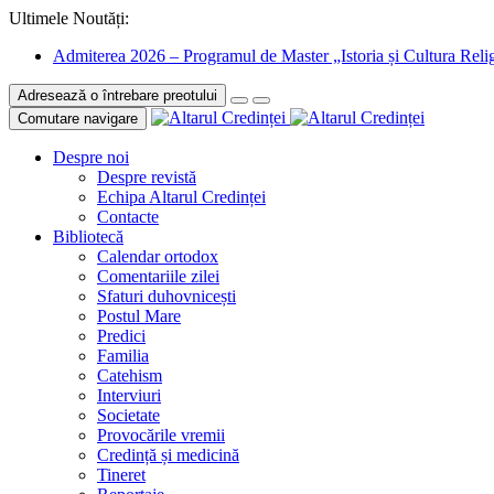
Ultimele Noutăți:
Admiterea 2026 – Programul de Master „Istoria și Cultura Relig
Adresează o întrebare preotului
Comutare navigare
Despre noi
Despre revistă
Echipa Altarul Credinței
Contacte
Bibliotecă
Calendar ortodox
Comentariile zilei
Sfaturi duhovnicești
Postul Mare
Predici
Familia
Catehism
Interviuri
Societate
Provocările vremii
Credință și medicină
Tineret