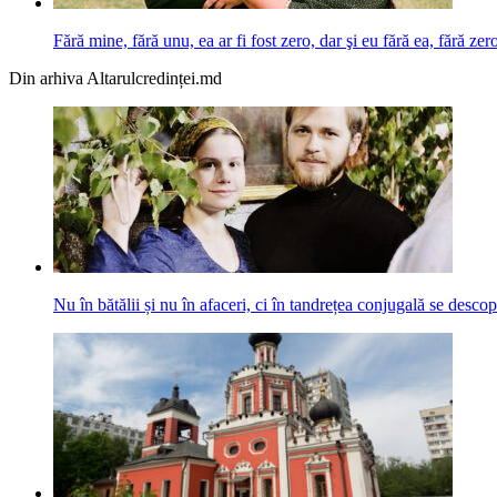
Fără mine, fără unu, ea ar fi fost zero, dar şi eu fără ea, fără z
Din arhiva Altarulcredinței.md
Nu în bătălii și nu în afaceri, ci în tandrețea conjugală se des