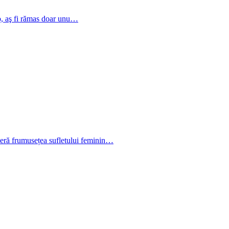
ero, aş fi rămas doar unu…
coperă frumusețea sufletului feminin…