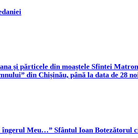
da­niei
 părticele din moaştele Sfintei Matrona 
nului” din Chișinău, până la data de 28 n
 pe îngerul Meu…” Sfântul Ioan Botezătorul 