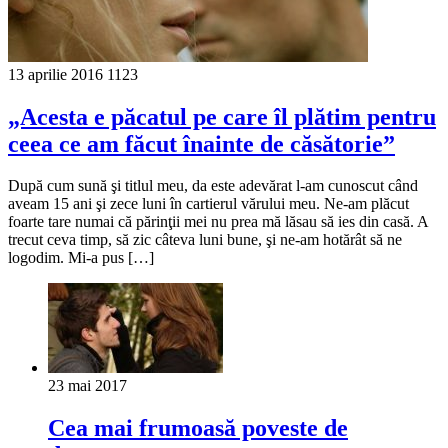
13 aprilie 2016
1123
„Acesta e păcatul pe care îl plătim pentru
ceea ce am făcut înainte de căsătorie”
După cum sună şi titlul meu, da este adevărat l-am cunoscut când
aveam 15 ani şi zece luni în cartierul vărului meu. Ne-am plăcut
foarte tare numai că părinţii mei nu prea mă lăsau să ies din casă. A
trecut ceva timp, să zic câteva luni bune, şi ne-am hotărât să ne
logodim. Mi-a pus […]
23 mai 2017
Cea mai frumoasă poveste de