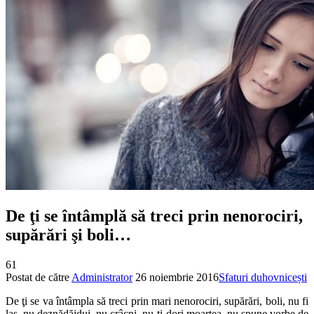
De ţi se întâmplă să treci prin nenorociri,
supărări şi boli…
61
Postat de către
Administrator
26 noiembrie 2016
Sfaturi duhovnicești
De ţi se va întâmpla să treci prin mari nenorociri, supărări, boli, nu fi
laş, nu deznădăjdui, nu crâcni, nu-ţi dori moartea, nu spune vorbe de