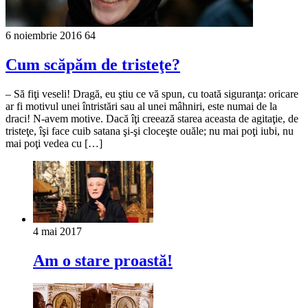
6 noiembrie 2016
64
Cum scăpăm de tristeţe?
– Să fiţi veseli! Dragă, eu ştiu ce vă spun, cu toată siguranţa: oricare
ar fi motivul unei întristări sau al unei mâhniri, este numai de la
draci! N-avem motive. Dacă îţi creează starea aceasta de agitaţie, de
tristeţe, îşi face cuib satana şi-şi cloceşte ouăle; nu mai poţi iubi, nu
mai poţi vedea cu […]
4 mai 2017
Am o stare proastă!