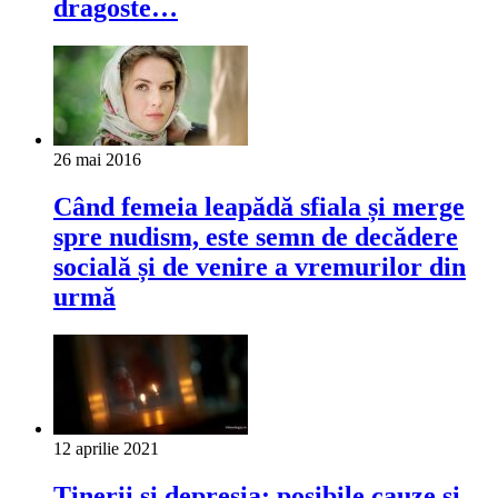
dragoste…
26 mai 2016
Când femeia leapădă sfiala și merge
spre nudism, este semn de decădere
socială și de venire a vremurilor din
urmă
12 aprilie 2021
Tinerii și depresia: posibile cauze și