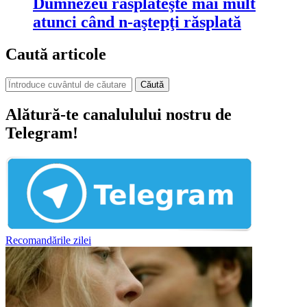
Dumnezeu răsplăteşte mai mult
atunci când n-aştepţi răsplată
Caută articole
Căută
Alătură-te canalulului nostru de
Telegram!
Recomandările zilei