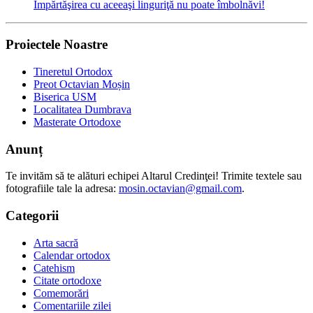
Împărtăşirea cu aceeaşi linguriţă nu poate îmbolnăvi!
Proiectele Noastre
Tineretul Ortodox
Preot Octavian Moșin
Biserica USM
Localitatea Dumbrava
Masterate Ortodoxe
Anunț
Te invităm să te alături echipei Altarul Credinţei! Trimite textele sau
fotografiile tale la adresa:
mosin.octavian@gmail.com
.
Categorii
Arta sacră
Calendar ortodox
Catehism
Citate ortodoxe
Comemorări
Comentariile zilei