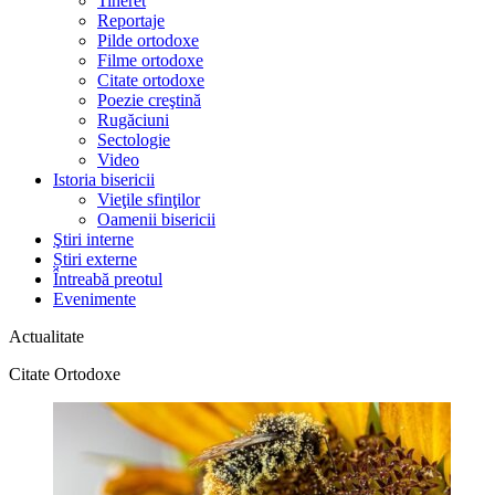
Tineret
Reportaje
Pilde ortodoxe
Filme ortodoxe
Citate ortodoxe
Poezie creştină
Rugăciuni
Sectologie
Video
Istoria bisericii
Vieţile sfinţilor
Oamenii bisericii
Ştiri interne
Știri externe
Întreabă preotul
Evenimente
Actualitate
Citate Ortodoxe