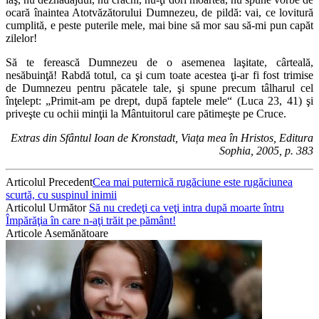
ocară înaintea Atotvăzătorului Dumnezeu, de pildă: vai, ce lovitură
cumplită, e peste puterile mele, mai bine să mor sau să-mi pun capăt
zilelor!
Să te ferească Dumnezeu de o asemenea laşitate, cârteală,
nesăbuinţă! Rabdă totul, ca şi cum toate acestea ţi-ar fi fost trimise
de Dumnezeu pentru păcatele tale, şi spune precum tâlharul cel
înţelept: „Primit-am pe drept, după faptele mele“ (Luca 23, 41) şi
priveşte cu ochii minţii la Mântuitorul care pătimeşte pe Cruce.
Extras din Sfântul Ioan de Kronstadt, Viața mea în Hristos, Editura
Sophia, 2005, p. 383
Articolul Precedent
Cea mai puternică rugăciune este rugăciunea
scurtă, cu suspinul inimii
Articolul Următor
Să nu credeţi ca veţi intra după moarte întru
Împărăţia în care n-aţi trăit pe pă­mânt!
Articole Asemănătoare