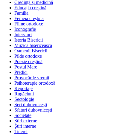
Credință și medicină
Educația creștină
Familia
Femeia creștină
Filme ortodoxe
Iconografie
Interviuri
Istoria Bisericii
Muzica bisericească
Oamenii Bisericii
Pilde ortodoxe
Poezie creştină
Postul Mare
Predici
Provocările vremii
Psihoterapie ortodoxă
Reportaje
Rugăciuni
Sectologie
Seri duhovnicești
Sfaturi duhovnicești
Societate
Știri externe
Ştiri interne
Tineret