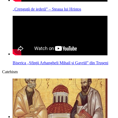
„Crenguţă de iederă” – Steaua lui Hristos
Biserica „Sfinţii Arhangheli Mihail şi Gavriil” din Truşeni
Catehism