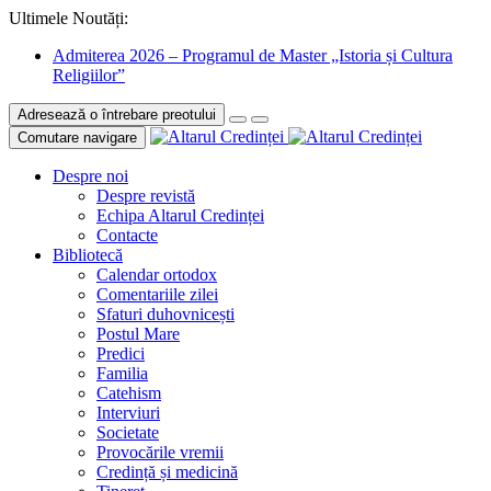
Ultimele Noutăți:
Admiterea 2026 – Programul de Master „Istoria și Cultura
Religiilor”
Adresează o întrebare preotului
Comutare navigare
Despre noi
Despre revistă
Echipa Altarul Credinței
Contacte
Bibliotecă
Calendar ortodox
Comentariile zilei
Sfaturi duhovnicești
Postul Mare
Predici
Familia
Catehism
Interviuri
Societate
Provocările vremii
Credință și medicină