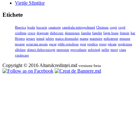
Vieţile Sfinţilor
Etichete
Biserica
boala
bucurie
casatorie
catedrala mitropolitană
Chisinau
copii
copil
credinta
cruce
dragoste
duhovnic
dumnezeu
familia
familie
fapte bune
femeie
har
Hristos
iertare
inimă
iubire
maica domnului
mama
mantuire
milostenie
minune
moarte
octavian mosin
pacat
pilde ortodoxe
post
predica
preot
păcate
rugăciune
răbdare
sfaturi duhovnicești
smerenie
spovedanie
suferinţă
suflet
tineri
viata
vindecare
Copyright © 2016 Altarulcredinței.md
versiune beta