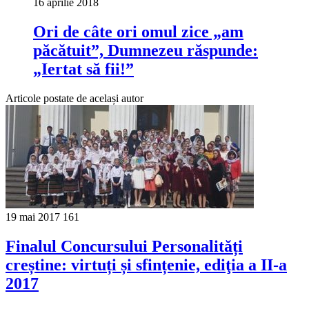
16 aprilie 2018
Ori de câte ori omul zice „am
păcătuit”, Dumnezeu răspunde:
„Iertat să fii!”
Articole postate de același autor
19 mai 2017
161
Finalul Concursului Personalități
creștine: virtuți și sfințenie, ediţia a II-a
2017