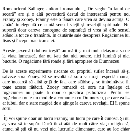
Romancierul Salinger, auitorul romanului „ De veghe în lanul de
secară” are şi o altă povestioră destul de interesantă pentru noi
Franny şi Zooey. Franny este o tânără care vrea să devină actriţă. O
tânără intelegentă ce caută sensul vieţii şi revelaţii spirituale. Nu
suportă doar careva cunoştnţe de suprafaţă ci vrea să afle sensul
adânc la tot ce o frământă. În căutările sale desopreră Rugăciunea lui
Iisus şi începe practicarea ei.
Aceste „exersări duhovniceşti” au mărit şi mai mult detaşarea sa de
la viaţa lumească, dar nu i-au dat nici putere, nici lumină şi nici
bucurie. O rugăciune fără roade şi fără apropiere de Dumnezeu.
De la aceste experimente riscante cu propriul suflet înceară să-şi
salveze sora Zooey. El se revoltă că sora sa nu-şi respectă mama,
care încearcă să aibă grijă de fata care slăbise şi se îmbolnăvise în
toate aceste rătăciri. Zooey remarcă că sora nu înţelege că
rugăciunea nu poate fi doar o practică psihofizică. Pentru ea
rugăciunea nu e un mod de a comunica cu Dumnezeu, pe care ea L-
ar iubui, dar o stare magică de a ajinge la careva revelaţii. El îi spune
sorii:
-Îţi voi spune doar un lucru Franny, un lucru pe care îl cunosc. Şi nu
aş vrea să te supăr. Dacă tinzi atât de mult către viaţa religioasă,
atunci să ştii că nu vezi nici lucrurile elimentare, care au loc chiar