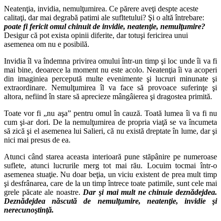
Neatenţia, invidia, nemulţumirea. Ce părere aveţi despte aceste
calitaţi, dar mai degrabă patimi ale sufltetului? Şi o altă întrebare:
poate fi fericit omul chinuit de invidie, neatenţie, nemulţumire?
Desigur că pot exista opinii diferite, dar totuşi fericirea unui
asemenea om nu e posibilă.
Invidia îl va îndemna privirea omului într-un timp şi loc unde îi va fi
mai bine, deoarece la moment nu este acolo. Neatenţia îi va acoperi
din imaginiea percepută multe evenimente şi lucruri minunate şi
extraordinare. Nemulţumirea îl va face să provoace suferinţe şi
altora, nefiind în stare să aprecieze mângâierea şi dragostea primită.
Toate vor fi „nu aşa” pentru omul în cauză. Toată lumea îi va fi nu
cum şi-ar dori. De la nemulţumirea de propria viaţă se va încumeta
să zică şi el asemenea lui Salieri, că nu există dreptate în lume, dar şi
nici mai presus de ea.
Atunci când starea aceasta interioară pune stăpânire pe numeroase
suflete, atunci lucrurile merg tot mai rău. Locuim tocmai într-o
asemenea stuaţie. Nu doar beţia, un viciu existent de prea mult timp
şi desfrânarea, care de la un timp întrece toate patimile, sunt cele mai
grele păcate ale noastre.
Dar şi mai mult ne chinuie deznădejdea.
Deznădejdea născută de nemulţumire, neatenţie, invidie şi
nerecunoştinţă.