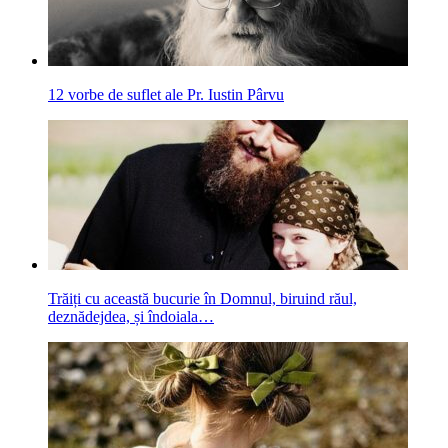
12 vorbe de suflet ale Pr. Iustin Pârvu
Trăiți cu această bucurie în Domnul, biruind răul,
deznădejdea, și îndoiala…