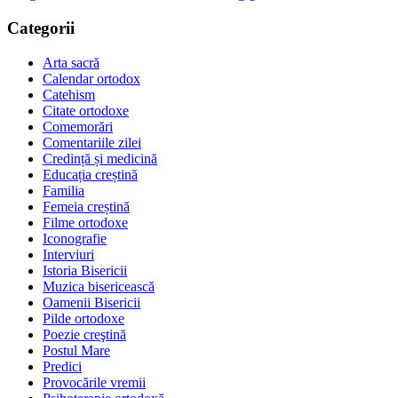
Categorii
Arta sacră
Calendar ortodox
Catehism
Citate ortodoxe
Comemorări
Comentariile zilei
Credință și medicină
Educația creștină
Familia
Femeia creștină
Filme ortodoxe
Iconografie
Interviuri
Istoria Bisericii
Muzica bisericească
Oamenii Bisericii
Pilde ortodoxe
Poezie creştină
Postul Mare
Predici
Provocările vremii