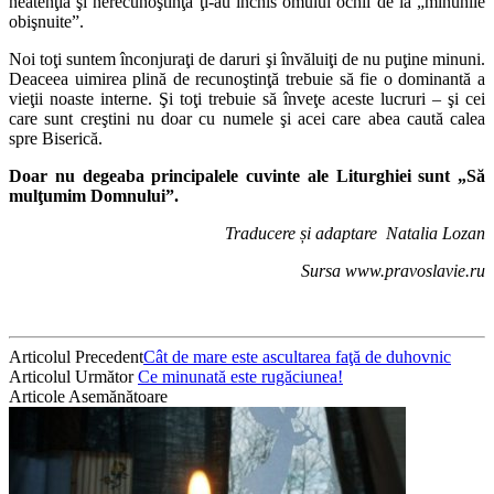
neatenţia şi nerecunoştinţa ţi-au închis omului ochii de la „minunile
obişnuite”.
Noi toţi suntem înconjuraţi de daruri şi învăluiţi de nu puţine minuni.
Deaceea uimirea plină de recunoştinţă trebuie să fie o dominantă a
vieţii noaste interne. Şi toţi trebuie să înveţe aceste lucruri – şi cei
care sunt creştini nu doar cu numele şi acei care abea caută calea
spre Biserică.
Doar nu degeaba principalele cuvinte ale Liturghiei sunt „Să
mulţumim Domnului”.
Traducere și adaptare Natalia Lozan
Sursa www.pravoslavie.ru
Articolul Precedent
Cât de mare este ascultarea faţă de duhovnic
Articolul Următor
Ce minunată este rugăciunea!
Articole Asemănătoare