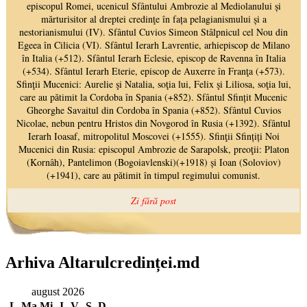
Arhiva Altarulcredinței.md
august 2026
L
Ma
Mi
J
V
S
D