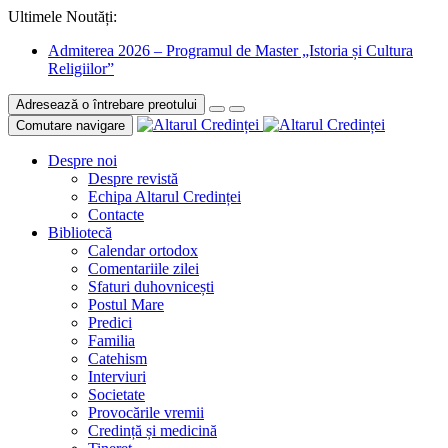
Ultimele Noutăți:
Admiterea 2026 – Programul de Master „Istoria și Cultura
Religiilor”
Adresează o întrebare preotului
Comutare navigare
Despre noi
Despre revistă
Echipa Altarul Credinței
Contacte
Bibliotecă
Calendar ortodox
Comentariile zilei
Sfaturi duhovnicești
Postul Mare
Predici
Familia
Catehism
Interviuri
Societate
Provocările vremii
Credință și medicină