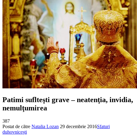
Patimi suflteşti grave – neatenţia, invidia,
nemulţumirea
387
Postat de către
Natalia Lozan
29 decembrie 2016
Sfaturi
duhovnicești