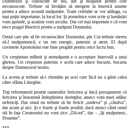
Dumnezeu şi cunoscute de noi, dar şi neapărat pentru cele
necunoscute. Trebuie să învăţăm să mergem la biserică anume
pentru a aduce această mulţumire. Toate celelalte se vor adăuga, ca
mai puţin importante, la locul lor. Şi pomelnice vom scrie şi lumânări
vom aprinde, şi acatiste vom asculta. Dar cel mai important e că vom
trece pragul Bisericii pentru a mulţumi Domnului.
Omul care ştie să fie recunoscător Domnului, ştie Cui trebuie mereu
să-I mulţumească, e un om energic, puternic şi atent. El după
cuvintele Apostolului este bine pregătit pentru orice lucru bun.
Un creştinism mâhnit şi nemulţumit e o acceptare binevolă a unui
ghetou. Un creşinism puternic e acela care aduce bucurie, bucuria
despre Dumnezeul nostru.
La acesta şi trebuie să-i chemăm pe acei care încă nu a găsit calea
către sfânta Liturghie.
Toţi reformatorii promit oamenilor fericerea şi dacă presupunem că
fericirea şi înseamnă îndeplinirea dorinţilor, atunci vom muri adânc
nefericiţi. Dar omul nu trebuie să fie fericit „undeva” şi „cândva”,
dar acum şi aici. Şi e foarte şi foarte posibil, dacă atunci când omul
stă în faţa Creatorului nu vom zice „Dă-mi”, dar – „îţi mulţumesc,
Doamne”.
***