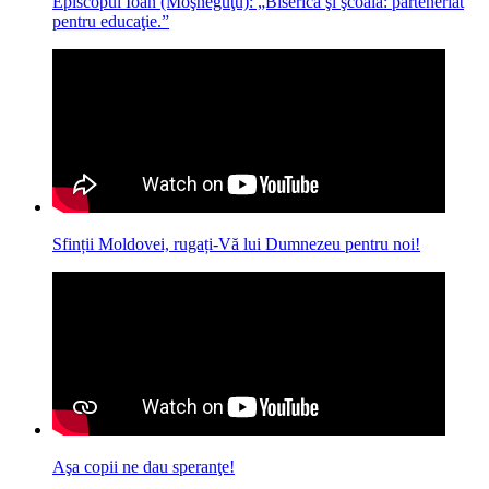
Episcopul Ioan (Moşneguţu): „Biserica şi şcoala: parteneriat
pentru educaţie.”
Sfinții Moldovei, rugați-Vă lui Dumnezeu pentru noi!
Aşa copii ne dau speranţe!