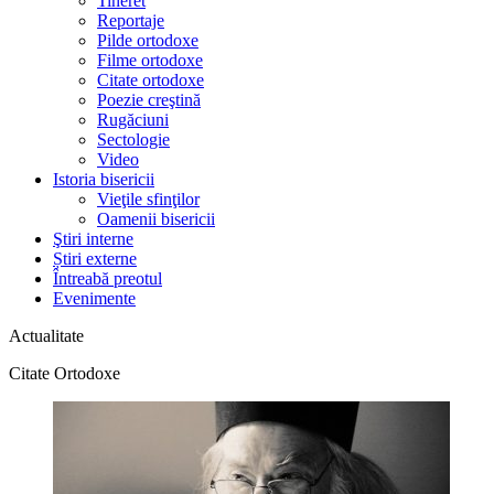
Tineret
Reportaje
Pilde ortodoxe
Filme ortodoxe
Citate ortodoxe
Poezie creştină
Rugăciuni
Sectologie
Video
Istoria bisericii
Vieţile sfinţilor
Oamenii bisericii
Ştiri interne
Știri externe
Întreabă preotul
Evenimente
Actualitate
Citate Ortodoxe