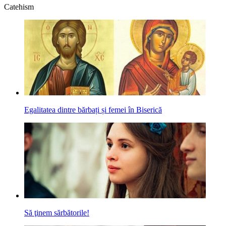
Catehism
Egalitatea dintre bărbați și femei în Biserică
Să ţinem sărbătorile!