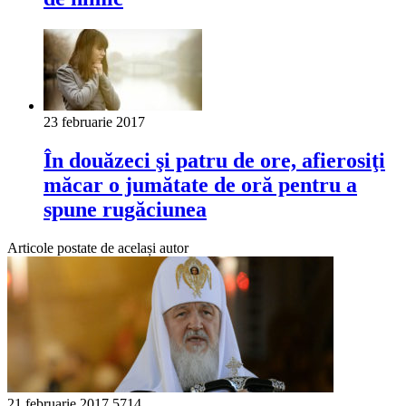
23 februarie 2017
În douăzeci şi patru de ore, afierosiţi
măcar o jumătate de oră pentru a
spune rugăciunea
Articole postate de același autor
21 februarie 2017
5714