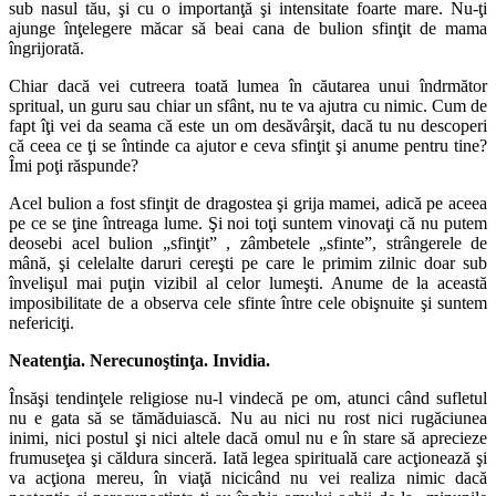
sub nasul tău, şi cu o importanţă şi intensitate foarte mare. Nu-ţi
ajunge înţelegere măcar să beai cana de bulion sfinţit de mama
îngrijorată.
Chiar dacă vei cutreera toată lumea în căutarea unui îndrmător
spritual, un guru sau chiar un sfânt, nu te va ajutra cu nimic. Cum de
fapt îţi vei da seama că este un om desăvârşit, dacă tu nu descoperi
că ceea ce ţi se întinde ca ajutor e ceva sfinţit şi anume pentru tine?
Îmi poţi răspunde?
Acel bulion a fost sfinţit de dragostea şi grija mamei, adică pe aceea
pe ce se ţine întreaga lume. Şi noi toţi suntem vinovaţi că nu putem
deosebi acel bulion „sfinţit” , zâmbetele „sfinte”, strângerele de
mână, şi celelalte daruri cereşti pe care le primim zilnic doar sub
învelişul mai puţin vizibil al celor lumeşti. Anume de la această
imposibilitate de a observa cele sfinte între cele obişnuite şi suntem
nefericiţi.
Neatenţia. Nerecunoştinţa. Invidia.
Însăşi tendinţele religiose nu-l vindecă pe om, atunci când sufletul
nu e gata să se tămăduiască. Nu au nici nu rost nici rugăciunea
inimi, nici postul şi nici altele dacă omul nu e în stare să aprecieze
frumuseţea şi căldura sinceră. Iată legea spirituală care acţionează şi
va acţiona mereu, în viaţă nicicând nu vei realiza nimic dacă