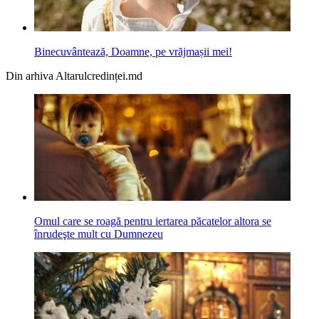
Binecuvântează, Doamne, pe vrăjmașii mei!
Din arhiva Altarulcredinței.md
Omul care se roagă pentru iertarea păcatelor altora se
înrudeşte mult cu Dumnezeu