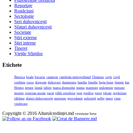
Psihoterapie ortodoxă
Reportaje
Rugăciuni
Sectologie
Seri duhovnicești
Sfaturi duhovnicești
Societate
Știri externe
Ştiri interne
Tineret
Vieţile Sfinţilor
Etichete
Biserica
boala
bucurie
casatorie
catedrala mitropolitană
Chisinau
copii
copil
credinta
cruce
dragoste
duhovnic
dumnezeu
familia
familie
fapte bune
femeie
har
Hristos
iertare
inimă
iubire
maica domnului
mama
mantuire
milostenie
minune
moarte
octavian mosin
pacat
pilde ortodoxe
post
predica
preot
păcate
rugăciune
răbdare
sfaturi duhovnicești
smerenie
spovedanie
suferinţă
suflet
tineri
viata
vindecare
Copyright © 2016 Altarulcredinței.md
versiune beta