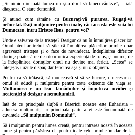
„Şi nimic din toată lumea nu şi-a dorit să binecuvânteze”, – iată
diagnoza. O stare demonică.
Şi atunci cum rămâne cu
Bucuraţi-vă pururea. Rugaţi-vă
neîncetat. Daţi mulţumire pentru toate, căci aceasta este voia lui
Dumnezeu, întru Hristos Iisus, pentru voi?
Unde e salvarea de la tristeţe? Desigur că nu în înmulţirea plăcerilor.
Omul atent ar trebui să ştie că înmulţirea plăcerilor primite doar
agravează tristeţea şi o face de nevindecat. Îndeplinirea diferitor
dorinţe poate să ne dea doar unica experienţă de folos, şi anume, de
la îndeplinirea dorinţilor omul nu devine mai fericit. „Setea” se
înteţeşte, iluziile dispar, dar fericirea aşa şi nu o obţinem.
Pentru ca să trăiască, să muncească şi să se bucure, e necesar ca
omul să aducă şi mulţumire pentru toate existente din viaţa sa.
Mulţumirea e un leac tămăduitor şi împotriva invidiei şi
neatenţiei şi desigur a nemulţumirii.
Iată de ce principala slujbă a Bisericii noastre este Euharistia –
aducera mulţumirii, iar principala parte a ei este încununată de
cuvintele
„Să mulţumim Domnului”.
Să-i mulţumim pentru lumea creată, pentru intrarea noastă în această
lume şi pentru părăsirea ei, pentru toate cele primite în dar de la