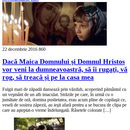
22 decembrie 2016
860
Dacă Maica Domnului şi Domnul Hristos
vor veni la dumneavoastră, să îi rugaţi, vă
rog, să treacă şi pe la casa mea
Fulgii mari de zăpadă dansează prin văzduh, acoperind pământul cu
un veşmânt de un alb imaculat. Străzile pe care, în urmă cu o
jumătate de oră, domina pustietatea, erau acum pline de copilaşii ce,
veseli de sosirea zăpezii, au ieşit afară pentru a se bucura de clipa pe
care au aşteptat-o vreme îndelungată. Râsetele colorate […]