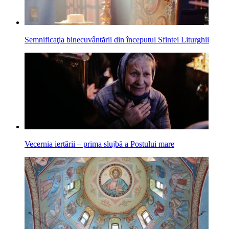
Semnificaţia binecuvântării din începutul Sfintei Liturghii
Vecernia iertării – prima slujbă a Postului mare