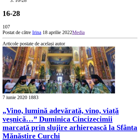
16-28
16-28
107
Postat de către
Irina
18 aprilie 2022
Media
Articole postate de același autor
7 iunie 2020
1883
„Vino, lumină adevărată, vino, viață
veșnică…” Duminica Cincizecimii
marcată prin slujire arhierească la Sfânta
Mănăstire Curchi