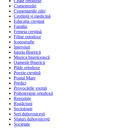
Citate ortodoxe
Comemorări
Comentariile zilei
Credință și medicină
Educația creștină
Familia
Femeia creștină
Filme ortodoxe
Iconografie
Interviuri
Istoria Bisericii
Muzica bisericească
Oamenii Bisericii
Pilde ortodoxe
Poezie creştină
Postul Mare
Predici
Provocările vremii
Psihoterapie ortodoxă
Reportaje
Rugăciuni
Sectologie
Seri duhovnicești
Sfaturi duhovnicești
Societate