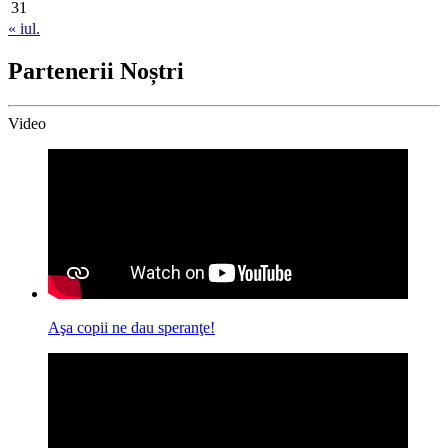
31
« iul.
Partenerii Noștri
Video
Aşa copii ne dau speranţe!