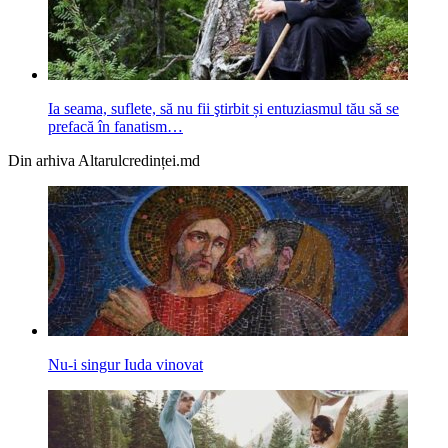
Ia seama, suflete, să nu fii ştirbit și entuziasmul tău să se
prefacă în fanatism…
Din arhiva Altarulcredinței.md
Nu-i singur Iuda vinovat