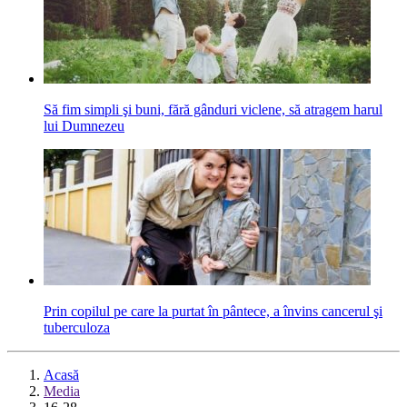
Să fim simpli şi buni, fără gânduri viclene, să atragem harul
lui Dumnezeu
Prin copilul pe care la purtat în pântece, a învins cancerul şi
tuberculoza
Acasă
Media