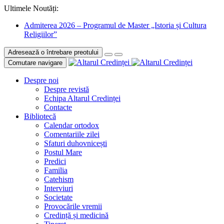
Ultimele Noutăți:
Admiterea 2026 – Programul de Master „Istoria și Cultura
Religiilor”
Adresează o întrebare preotului
Comutare navigare
Despre noi
Despre revistă
Echipa Altarul Credinței
Contacte
Bibliotecă
Calendar ortodox
Comentariile zilei
Sfaturi duhovnicești
Postul Mare
Predici
Familia
Catehism
Interviuri
Societate
Provocările vremii
Credință și medicină