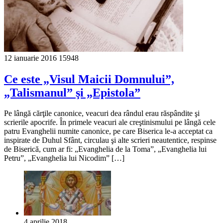
12 ianuarie 2016
15948
Ce este „Visul Maicii Domnului”,
„Talismanul” şi „Epistola”
Pe lângă cărţile canonice, veacuri dea rândul erau răspândite şi
scrierile apocrife. În primele veacuri ale creştinismului pe lângă cele
patru Evanghelii numite canonice, pe care Biserica le-a acceptat ca
inspirate de Duhul Sfânt, circulau şi alte scrieri neautentice, respinse
de Biserică, cum ar fi: „Evanghelia de la Toma”, „Evanghelia lui
Petru”, „Evanghelia lui Nicodim” […]
4 aprilie 2018