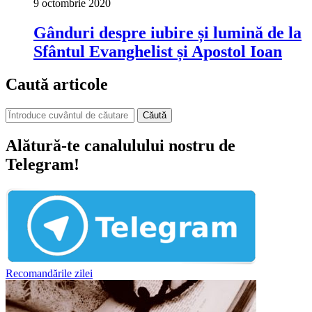
9 octombrie 2020
Gânduri despre iubire și lumină de la
Sfântul Evanghelist și Apostol Ioan
Caută articole
Căută
Alătură-te canalulului nostru de
Telegram!
Recomandările zilei