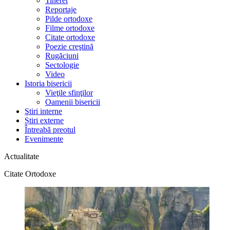
Tineret
Reportaje
Pilde ortodoxe
Filme ortodoxe
Citate ortodoxe
Poezie creştină
Rugăciuni
Sectologie
Video
Istoria bisericii
Vieţile sfinţilor
Oamenii bisericii
Ştiri interne
Știri externe
Întreabă preotul
Evenimente
Actualitate
Citate Ortodoxe