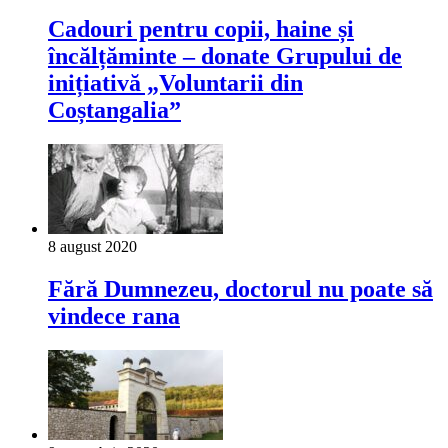
Cadouri pentru copii, haine și
încălțăminte – donate Grupului de
inițiativă „Voluntarii din
Coștangalia”
8 august 2020
Fără Dumnezeu, doctorul nu poate să
vindece rana