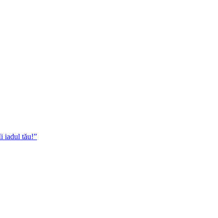
i iadul tău!”