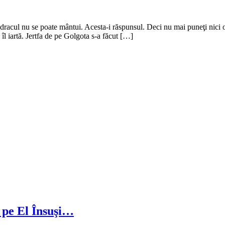
acul nu se poate mântui. Acesta-i răspunsul. Deci nu mai puneţi nici o 
l iartă. Jertfa de pe Golgota s-a făcut […]
 pe El Însuşi…