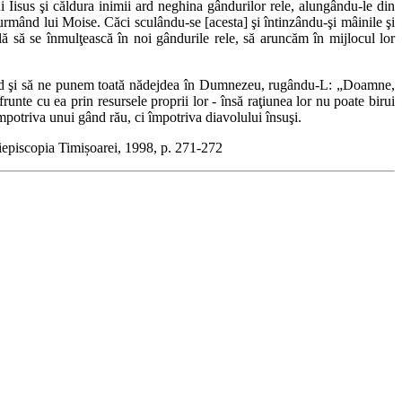
 Iisus şi căldura inimii ard neghina gândurilor rele, alungându-le din
, urmând lui Moise. Căci sculându-se [acesta] şi întinzându-şi mâinile şi
lă să se înmulţească în noi gândurile rele, să aruncăm în mijlocul lor
 gând şi să ne punem toată nădejdea în Dumnezeu, rugându-L: „Doamne,
frunte cu ea prin resursele proprii lor - însă raţiunea lor nu poate birui
împotriva unui gând rău, ci împotriva diavolului însuşi.
hiepiscopia Timișoarei, 1998, p. 271-272