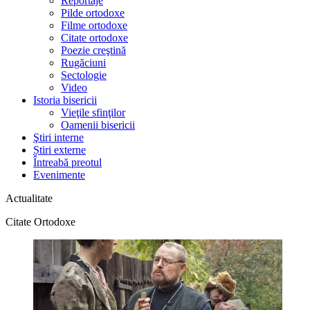
Reportaje
Pilde ortodoxe
Filme ortodoxe
Citate ortodoxe
Poezie creştină
Rugăciuni
Sectologie
Video
Istoria bisericii
Vieţile sfinţilor
Oamenii bisericii
Ştiri interne
Știri externe
Întreabă preotul
Evenimente
Actualitate
Citate Ortodoxe