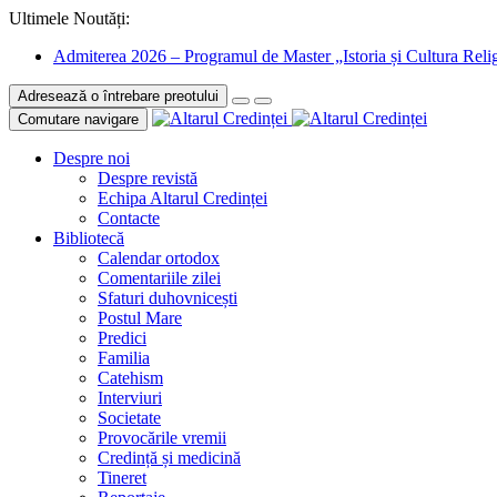
Ultimele Noutăți:
Admiterea 2026 – Programul de Master „Istoria și Cultura Relig
Adresează o întrebare preotului
Comutare navigare
Despre noi
Despre revistă
Echipa Altarul Credinței
Contacte
Bibliotecă
Calendar ortodox
Comentariile zilei
Sfaturi duhovnicești
Postul Mare
Predici
Familia
Catehism
Interviuri
Societate
Provocările vremii
Credință și medicină
Tineret