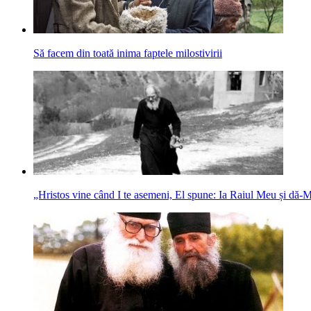
Să facem din toată inima faptele milostivirii
„Hristos vine când I te asemeni, El spune: Ia Raiul Meu și dă‑M