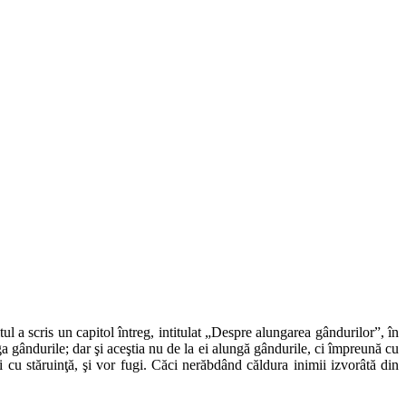
ul a scris un capitol întreg, intitulat „Despre alungarea gândurilor”, în
gândurile; dar şi aceştia nu de la ei alungă gândurile, ci împreună cu
cu stăruinţă, şi vor fugi. Căci nerăbdând căldura inimii izvorâtă din