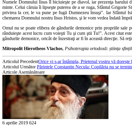
Numele Domnului Iisus îl biciuieşte pe diavol, iar prezenţa harului d
minte. Celui căruia îi lipseşte puterea de a se ruga, Sfântul Grigorie S
privirea la cer, le va pune pe fugă Dumnezeu însuşi". Iar Sfântul Isi
chemarea Domnului nostru Iisus Hristos, şi le vom vedea îndată împră
Omul nu se poate elibera de gândurile demonice prin propriile sale 
rânduieşte acest lucru cum voieşti Tu şi cum ştii Tu!”. Acest citat este 
gândurile demonice, oricât de înzestraţi ar fi în această direcţie. Să r
Mitropolit Hierotheos Vlachos
,
Psihoterapia ortodoxă: știința sfințil
Articolul Precedent
Orice vi s-ar întâmpla, Prietenul vostru vă doreşte 
Articolul Următor
Părintele Constantin Necula: Copilăria nu se termină
Articole Asemănătoare
6 aprilie 2019
624