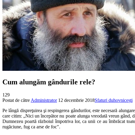
Cum alungăm gândurile rele?
129
Postat de către
Administrator
12 decembrie 2018
Sfaturi duhovnicești
Pe lângă dispreţuirea şi respingerea gândurilor, este necesară alungarea
care citim: „Nici un începător nu poate alunga vreodată vreun gând, d
Dumnezeu poartă războiul împotriva lor, ca unii ce au îmbrăcat toate
rugăciune, fug ca arse de foc".