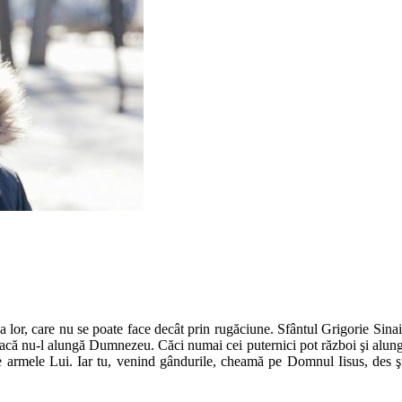
 lor, care nu se poate face decât prin rugăciune. Sfântul Grigorie Sinait
acă nu-l alungă Dumnezeu. Căci numai cei puternici pot război şi alunga 
 armele Lui. Iar tu, venind gândurile, cheamă pe Domnul Iisus, des şi 