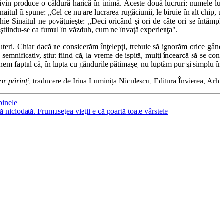
ivin produce o căldură harică în inimă. Aceste două lucruri: numele lui
inaitul îi spune: „Cel ce nu are lucrarea rugăciunii, le biruie în alt chip
hie Sinaitul ne povăţuieşte: „Deci oricând şi ori de câte ori se întâmp
ştiindu-se ca fumul în văzduh, cum ne învaţă experienţa".
puteri. Chiar dacă ne considerăm înţelepţi, trebuie să ignorăm orice
semnificativ, ştiut fiind că, la vreme de ispită, mulţi încearcă să se con
eţinem faptul că, în lupta cu gândurile pătimaşe, nu luptăm pur şi simplu 
or părinți
, traducere de Irina Luminița Niculescu, Editura Învierea, Ar
binele
 niciodată. Frumuseţea vieţii e că poartă toate vârstele