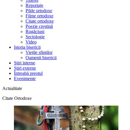
Tineret
Reportaje
Pilde ortodoxe
Filme ortodoxe
Citate ortodoxe
Poezie creştină
Rugăciuni
Sectologie
Video
Istoria bisericii
Vieţile sfinţilor
Oamenii bisericii
Ştiri interne
Știri externe
Întreabă preotul
Evenimente
Actualitate
Citate Ortodoxe