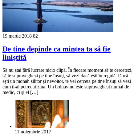
19 martie 2018
82
De tine depinde ca mintea ta să fie
liniştită
Să nu stai fără lucrare nicio clipă. În fiecare mo­ment să te cercetezi,
să te supraveghezi pe tine însuţi, să vezi dacă eşti în regulă. Dacă
eşti un monah silitor şi nevoitor, te vei cerce­ta pe tine însuţi să vezi
cum ţi-ai petrecut ziua. Un bolnav nu este supravegheat numai de
medic, ci şi el […]
11 noiembrie 2017