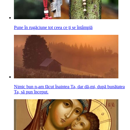
Pune în rugăciune tot ceea ce ţi se întâmplă
Nimic bun n-am făcut înaintea Ta, dar dă-mi, după bunătatea
Ta, să pun început.