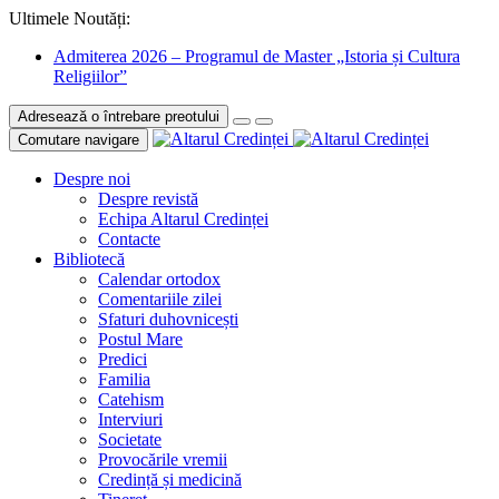
Ultimele Noutăți:
Admiterea 2026 – Programul de Master „Istoria și Cultura
Religiilor”
Adresează o întrebare preotului
Comutare navigare
Despre noi
Despre revistă
Echipa Altarul Credinței
Contacte
Bibliotecă
Calendar ortodox
Comentariile zilei
Sfaturi duhovnicești
Postul Mare
Predici
Familia
Catehism
Interviuri
Societate
Provocările vremii
Credință și medicină