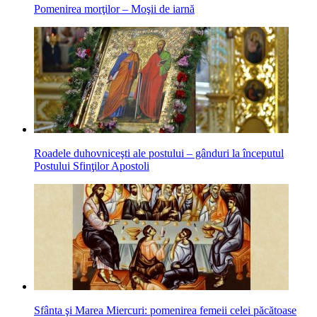
Pomenirea morţilor – Moşii de iarnă
Roadele duhovniceşti ale postului – gânduri la începutul
Postului Sfinţilor Apostoli
Sfânta şi Marea Miercuri: pomenirea femeii celei păcătoase