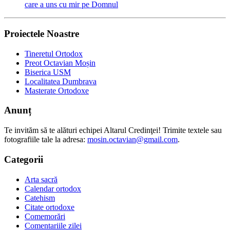
care a uns cu mir pe Domnul
Proiectele Noastre
Tineretul Ortodox
Preot Octavian Moșin
Biserica USM
Localitatea Dumbrava
Masterate Ortodoxe
Anunț
Te invităm să te alături echipei Altarul Credinţei! Trimite textele sau
fotografiile tale la adresa:
mosin.octavian@gmail.com
.
Categorii
Arta sacră
Calendar ortodox
Catehism
Citate ortodoxe
Comemorări
Comentariile zilei