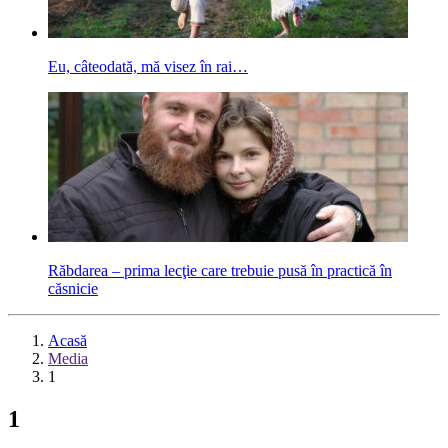
Eu, câteodată, mă visez în rai…
Răbdarea – prima lecţie care trebuie pusă în practică în
căsnicie
Acasă
Media
1
1