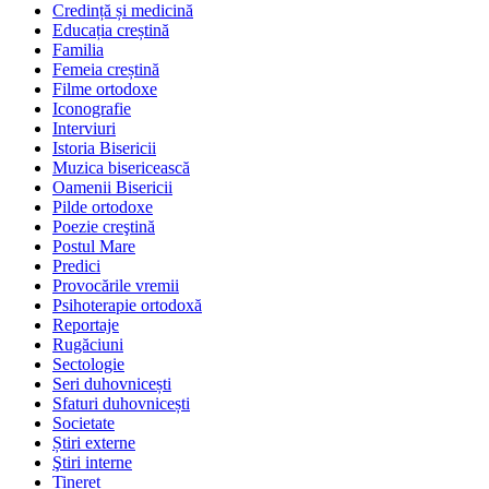
Credință și medicină
Educația creștină
Familia
Femeia creștină
Filme ortodoxe
Iconografie
Interviuri
Istoria Bisericii
Muzica bisericească
Oamenii Bisericii
Pilde ortodoxe
Poezie creştină
Postul Mare
Predici
Provocările vremii
Psihoterapie ortodoxă
Reportaje
Rugăciuni
Sectologie
Seri duhovnicești
Sfaturi duhovnicești
Societate
Știri externe
Ştiri interne
Tineret