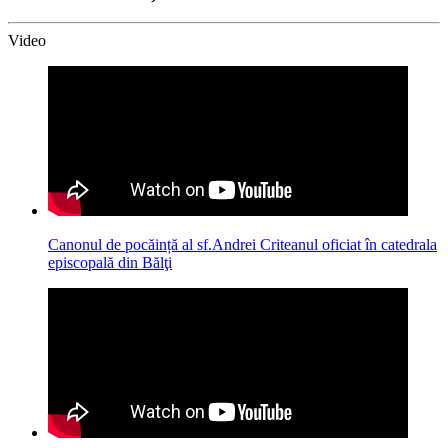
Video
Canonul de pocăință al sf.Andrei Criteanul oficiat în catedrala
episcopală din Bălţi