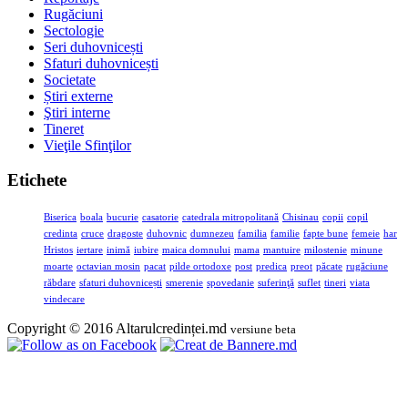
Rugăciuni
Sectologie
Seri duhovnicești
Sfaturi duhovnicești
Societate
Știri externe
Ştiri interne
Tineret
Vieţile Sfinţilor
Etichete
Biserica
boala
bucurie
casatorie
catedrala mitropolitană
Chisinau
copii
copil
credinta
cruce
dragoste
duhovnic
dumnezeu
familia
familie
fapte bune
femeie
har
Hristos
iertare
inimă
iubire
maica domnului
mama
mantuire
milostenie
minune
moarte
octavian mosin
pacat
pilde ortodoxe
post
predica
preot
păcate
rugăciune
răbdare
sfaturi duhovnicești
smerenie
spovedanie
suferinţă
suflet
tineri
viata
vindecare
Copyright © 2016 Altarulcredinței.md
versiune beta