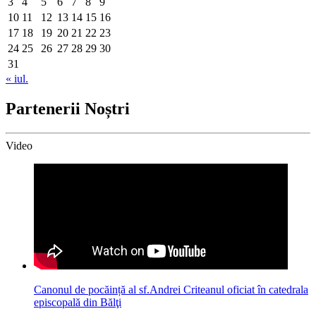
3
4
5
6
7
8
9
10
11
12
13
14
15
16
17
18
19
20
21
22
23
24
25
26
27
28
29
30
31
« iul.
Partenerii Noștri
Video
Canonul de pocăință al sf.Andrei Criteanul oficiat în catedrala
episcopală din Bălţi