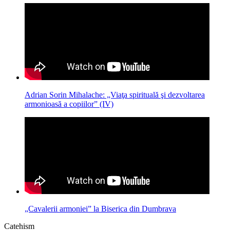
Adrian Sorin Mihalache: „Viaţa spirituală şi dezvoltarea
armonioasă a copiilor” (IV)
„Cavalerii armoniei” la Biserica din Dumbrava
Catehism