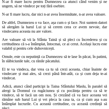
N-ar fi mare lucru pentru Dumnezeu ca atunci când venim și ne
ungem, să ne vindece pe toți fără osebire.
N-ar fi mare lucru, dar nici n-ar avea însemnătate, n-ar avea valoare.
De altfel, Dumnezeu o va face, așa cum o și face. Noi suntem datori
să alergăm la harul Lui și să cerem ceea ce avem nevoie, dar
vindecarea aceasta nu are valore.
Are valoare să vii la Sfânta Taină și să pleci cu încrederea și cu
certitudinea că s-a întâmplat, întocmai, ce ai cerut. Același lucru este
valabil și pentru cele duhovnicești.
Omule, este cu neputință ca Dumnezeu să te lase în păcat, în patimi,
în slăbiciunile tale, cu rănile păcatului.
El te va vindeca, dar vrea ca tu să crezi aceasta, chiar înainte de
vindecare și mai ales, să crezi până într-atât, ca și cum deja te-ai
vindecat.
Adică, atunci când participi la Taina Sfântului Maslu, în paralel să
alergi la Domnul cu rugăciunea și cu pocăința pentru ca să te
vindece, să te facă un om nou. Și crezând că va face aceasta vei
rămâne sub harul Lui și vei pleca la casa ta, ca și cum așa s-au
întâmplat lucrurile. Cu această certitudine, cu această credință să
pleci.