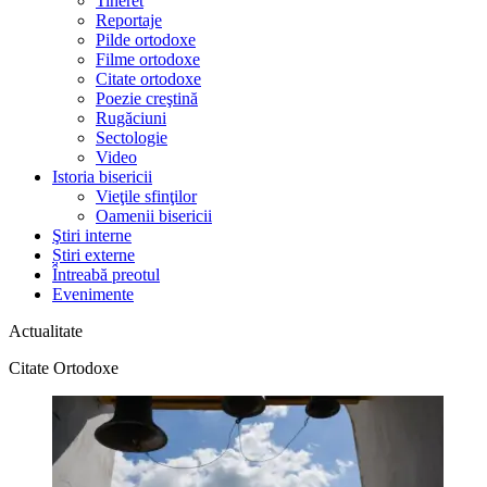
Tineret
Reportaje
Pilde ortodoxe
Filme ortodoxe
Citate ortodoxe
Poezie creştină
Rugăciuni
Sectologie
Video
Istoria bisericii
Vieţile sfinţilor
Oamenii bisericii
Ştiri interne
Știri externe
Întreabă preotul
Evenimente
Actualitate
Citate Ortodoxe