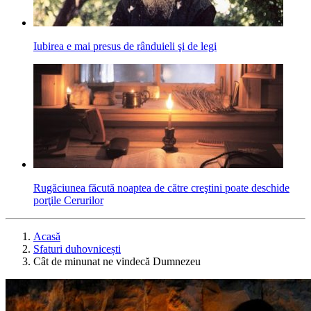
Iubirea e mai presus de rânduieli şi de legi
Rugăciunea făcută noaptea de către creştini poate deschide
porţile Cerurilor
Acasă
Sfaturi duhovnicești
Cât de minunat ne vindecă Dumnezeu