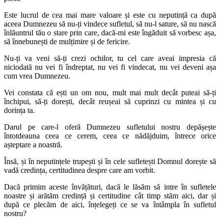
Este lucrul de cea mai mare valoare și este cu neputință ca după
aceea Dumnezeu să nu-ți vindece sufletul, să nu-l sature, să nu nască
înlăuntrul tău o stare prin care, dacă-mi este îngăduit să vorbesc așa,
să înnebunești de mulțimire și de fericire.
Nu-ți va veni să-ți crezi ochilor, tu cel care aveai impresia că
niciodată nu vei fi îndreptat, nu vei fi vindecat, nu vei deveni așa
cum vrea Dumnezeu.
Vei constata că ești un om nou, mult mai mult decât puteai să-ți
închipui, să-ți dorești, decât reușeai să cuprinzi cu mintea și cu
dorința ta.
Darul pe care-l oferă Dumnezeu sufletului nostru depășește
întotdeauna ceea ce cerem, ceea ce nădăjduim, întrece orice
așteptare a noastră.
Însă, și în neputințele trupești și în cele sufletești Domnul dorește să
vadă credința, certitudinea despre care am vorbit.
Dacă primim aceste învățături, dacă le lăsăm să intre în sufletele
noastre și arătăm credință și certitudine cât timp stăm aici, dar și
după ce plecăm de aici, înțelegeți ce se va întâmpla în sufletul
nostru?