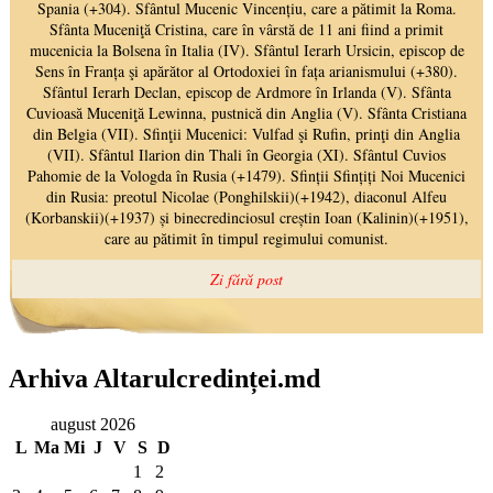
Arhiva Altarulcredinței.md
august 2026
L
Ma
Mi
J
V
S
D
1
2