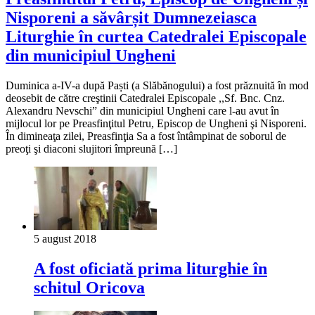
Nisporeni a săvârșit Dumnezeiasca
Liturghie în curtea Catedralei Episcopale
din municipiul Ungheni
Duminica a-IV-a după Paști (a Slăbănogului) a fost prăznuită în mod
deosebit de către creştinii Catedralei Episcopale ,,Sf. Bnc. Cnz.
Alexandru Nevschi” din municipiul Ungheni care l-au avut în
mijlocul lor pe Preasfinţitul Petru, Episcop de Ungheni şi Nisporeni.
În dimineaţa zilei, Preasfinţia Sa a fost întâmpinat de soborul de
preoţi şi diaconi slujitori împreună […]
5 august 2018
A fost oficiată prima liturghie în
schitul Oricova