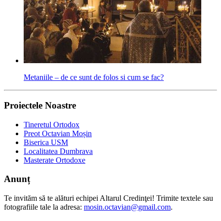
Metaniile – de ce sunt de folos si cum se fac?
Proiectele Noastre
Tineretul Ortodox
Preot Octavian Moșin
Biserica USM
Localitatea Dumbrava
Masterate Ortodoxe
Anunț
Te invităm să te alături echipei Altarul Credinţei! Trimite textele sau
fotografiile tale la adresa:
mosin.octavian@gmail.com
.