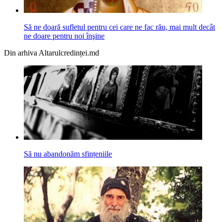
Să ne doară sufletul pentru cei care ne fac rău, mai mult decât
ne doare pentru noi înşine
Din arhiva Altarulcredinței.md
Să nu abandonăm sfințeniile