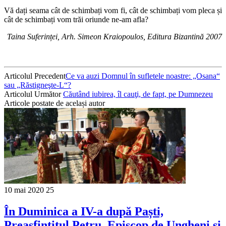
Vă dați seama cât de schimbați vom fi, cât de schimbați vom pleca și
cât de schimbați vom trăi oriunde ne-am afla?
Taina Suferinței, Arh. Simeon Kraiopoulos, Editura Bizantină 2007
Articolul Precedent
Ce va auzi Domnul în sufletele noastre: „Osana“
sau „Răstigneşte-L“?
Articolul Următor
Căutând iubirea, îl cauţi, de fapt, pe Dumnezeu
Articole postate de același autor
10 mai 2020
25
În Duminica a IV-a după Paști,
Preasfintitul Petru, Episcop de Ungheni și