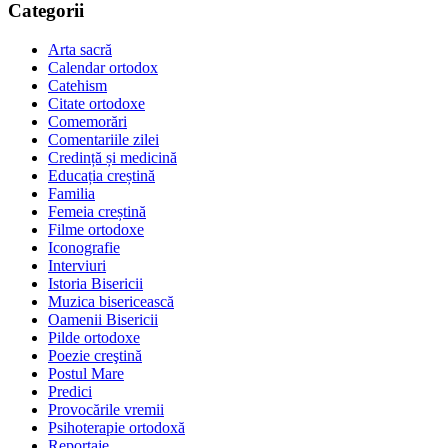
Categorii
Arta sacră
Calendar ortodox
Catehism
Citate ortodoxe
Comemorări
Comentariile zilei
Credință și medicină
Educația creștină
Familia
Femeia creștină
Filme ortodoxe
Iconografie
Interviuri
Istoria Bisericii
Muzica bisericească
Oamenii Bisericii
Pilde ortodoxe
Poezie creştină
Postul Mare
Predici
Provocările vremii
Psihoterapie ortodoxă
Reportaje