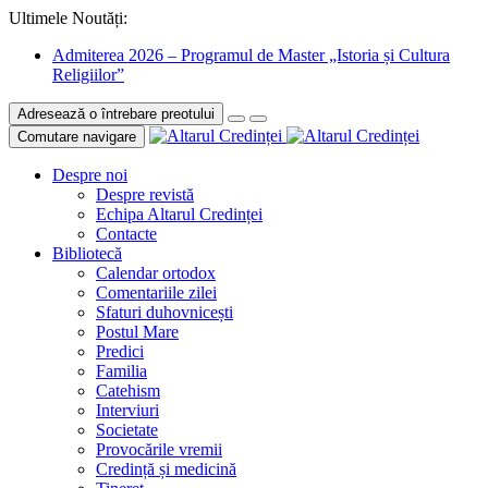
Ultimele Noutăți:
Admiterea 2026 – Programul de Master „Istoria și Cultura
Religiilor”
Adresează o întrebare preotului
Comutare navigare
Despre noi
Despre revistă
Echipa Altarul Credinței
Contacte
Bibliotecă
Calendar ortodox
Comentariile zilei
Sfaturi duhovnicești
Postul Mare
Predici
Familia
Catehism
Interviuri
Societate
Provocările vremii
Credință și medicină