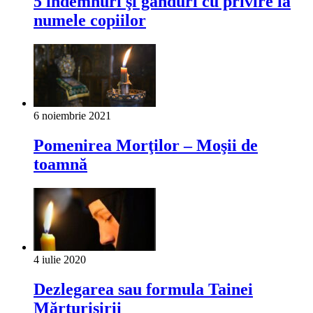
5 îndemnuri şi gânduri cu privire la
numele copiilor
6 noiembrie 2021
Pomenirea Morţilor – Moşii de
toamnă
4 iulie 2020
Dezlegarea sau formula Tainei
Mărturisirii