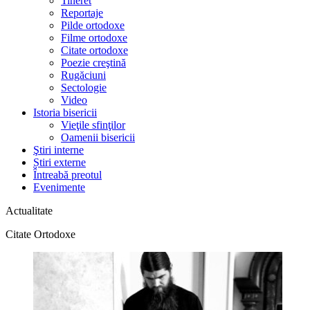
Tineret
Reportaje
Pilde ortodoxe
Filme ortodoxe
Citate ortodoxe
Poezie creştină
Rugăciuni
Sectologie
Video
Istoria bisericii
Vieţile sfinţilor
Oamenii bisericii
Ştiri interne
Știri externe
Întreabă preotul
Evenimente
Actualitate
Citate Ortodoxe