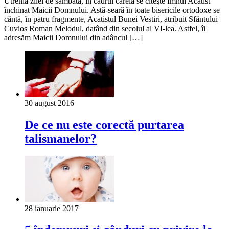
Utrenia zilei de sâmbătă, în cadrul căreia se citeşte Imnul Acatist
închinat Maicii Domnului. Astă-seară în toate bisericile ortodoxe se
cântă, în patru fragmente, Acatistul Bunei Vestiri, atribuit Sfântului
Cuvios Roman Melodul, datând din secolul al VI-lea. Astfel, îi
adresăm Maicii Domnului din adâncul […]
30 august 2016
De ce nu este corectă purtarea
talismanelor?
28 ianuarie 2017