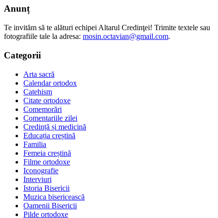
Anunț
Te invităm să te alături echipei Altarul Credinţei! Trimite textele sau
fotografiile tale la adresa:
mosin.octavian@gmail.com
.
Categorii
Arta sacră
Calendar ortodox
Catehism
Citate ortodoxe
Comemorări
Comentariile zilei
Credință și medicină
Educația creștină
Familia
Femeia creștină
Filme ortodoxe
Iconografie
Interviuri
Istoria Bisericii
Muzica bisericească
Oamenii Bisericii
Pilde ortodoxe