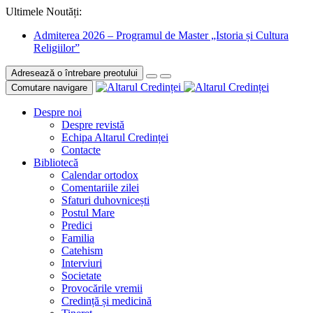
Ultimele Noutăți:
Admiterea 2026 – Programul de Master „Istoria și Cultura
Religiilor”
Adresează o întrebare preotului
Comutare navigare
Despre noi
Despre revistă
Echipa Altarul Credinței
Contacte
Bibliotecă
Calendar ortodox
Comentariile zilei
Sfaturi duhovnicești
Postul Mare
Predici
Familia
Catehism
Interviuri
Societate
Provocările vremii
Credință și medicină