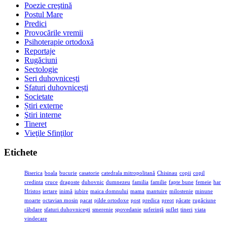
Poezie creştină
Postul Mare
Predici
Provocările vremii
Psihoterapie ortodoxă
Reportaje
Rugăciuni
Sectologie
Seri duhovnicești
Sfaturi duhovnicești
Societate
Știri externe
Ştiri interne
Tineret
Vieţile Sfinţilor
Etichete
Biserica
boala
bucurie
casatorie
catedrala mitropolitană
Chisinau
copii
copil
credinta
cruce
dragoste
duhovnic
dumnezeu
familia
familie
fapte bune
femeie
har
Hristos
iertare
inimă
iubire
maica domnului
mama
mantuire
milostenie
minune
moarte
octavian mosin
pacat
pilde ortodoxe
post
predica
preot
păcate
rugăciune
răbdare
sfaturi duhovnicești
smerenie
spovedanie
suferinţă
suflet
tineri
viata
vindecare