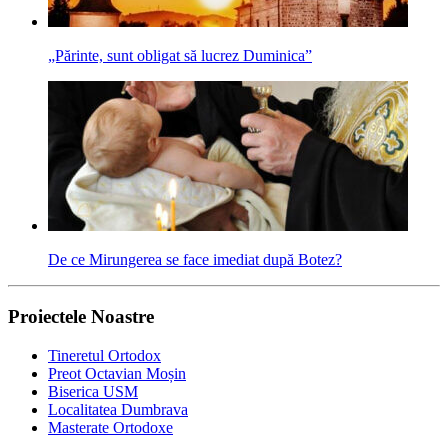
„Părinte, sunt obligat să lucrez Duminica”
De ce Mirungerea se face imediat după Botez?
Proiectele Noastre
Tineretul Ortodox
Preot Octavian Moșin
Biserica USM
Localitatea Dumbrava
Masterate Ortodoxe