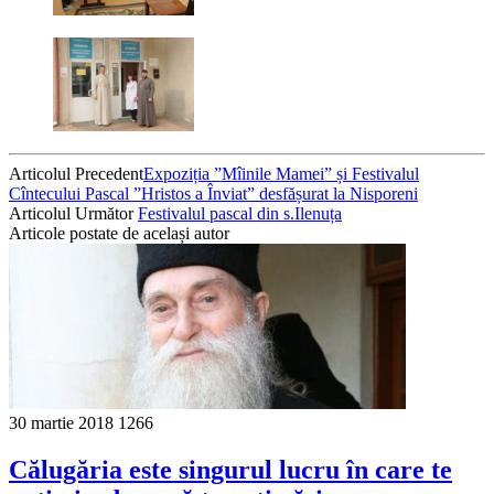
Articolul Precedent
Expoziția ”Mîinile Mamei” și Festivalul
Cîntecului Pascal ”Hristos a Înviat” desfășurat la Nisporeni
Articolul Următor
Festivalul pascal din s.Ilenuța
Articole postate de același autor
30 martie 2018
1266
Călugăria este singurul lucru în care te