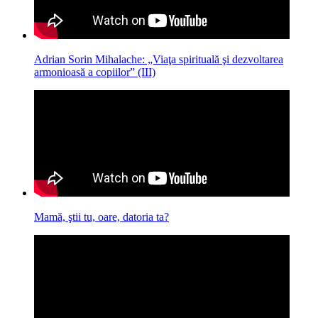
Adrian Sorin Mihalache: „Viaţa spirituală şi dezvoltarea
armonioasă a copiilor” (III)
Mamă, ştii tu, oare, datoria ta?