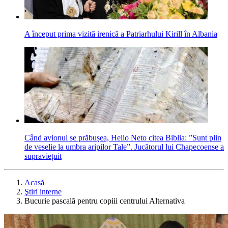
A început prima vizită irenică a Patriarhului Kirill în Albania
Când avionul se prăbușea, Helio Neto citea Biblia: ”Sunt plin
de veselie la umbra aripilor Tale”. Jucătorul lui Chapecoense a
supraviețuit
Acasă
Ştiri interne
Bucurie pascală pentru copiii centrului Alternativa