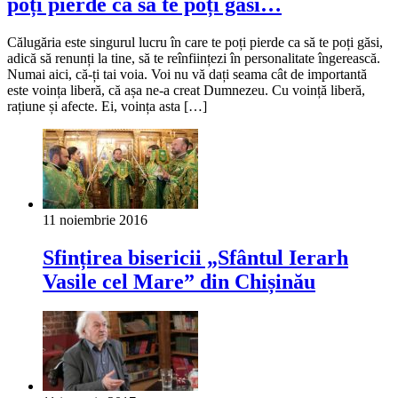
poți pierde ca să te poți găsi…
Călugăria este singurul lucru în care te poți pierde ca să te poți găsi,
adică să renunți la tine, să te reînființezi în personalitate îngerească.
Numai aici, că-ți tai voia. Voi nu vă dați seama cât de importantă
este voința liberă, că așa ne-a creat Dumnezeu. Cu voință liberă,
rațiune și afecte. Ei, voința asta […]
11 noiembrie 2016
Sfințirea bisericii „Sfântul Ierarh
Vasile cel Mare” din Chișinău