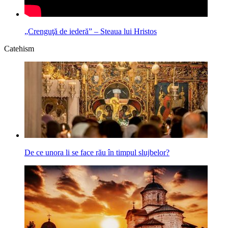
„Crenguţă de iederă” – Steaua lui Hristos
Catehism
De ce unora li se face rău în timpul slujbelor?