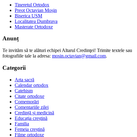
Tineretul Ortodox
Preot Octavian Moșin
Biserica USM
Localitatea Dumbrava
Masterate Ortodoxe
Anunț
Te invităm să te alături echipei Altarul Credinţei! Trimite textele sau
fotografiile tale la adresa:
mosin.octavian@gmail.com
.
Categorii
Arta sacră
Calendar ortodox
Catehism
Citate ortodoxe
Comemorări
Comentariile zilei
Credință și medicină
Educația creștină
Familia
Femeia creștină
Filme ortodoxe