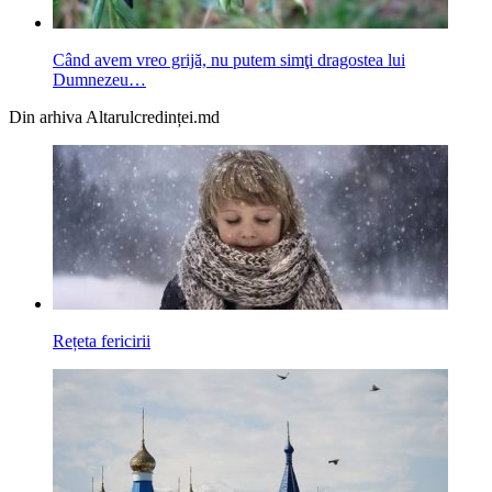
Când avem vreo grijă, nu putem simţi dragostea lui
Dumnezeu…
Din arhiva Altarulcredinței.md
Rețeta fericirii