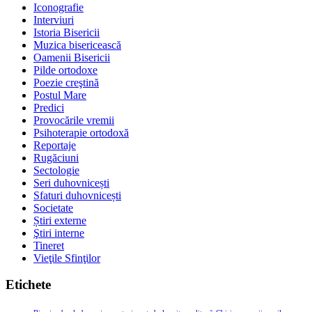
Iconografie
Interviuri
Istoria Bisericii
Muzica bisericească
Oamenii Bisericii
Pilde ortodoxe
Poezie creştină
Postul Mare
Predici
Provocările vremii
Psihoterapie ortodoxă
Reportaje
Rugăciuni
Sectologie
Seri duhovnicești
Sfaturi duhovnicești
Societate
Știri externe
Ştiri interne
Tineret
Vieţile Sfinţilor
Etichete