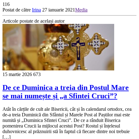
116
Postat de către
Irina
27 ianuarie 2021
Media
Articole postate de același autor
15 martie 2026
673
De ce Duminica a treia din Postul Mare
se mai numește și „a Sfintei Cruci”?
Atât în cărțile de cult ale Bisericii, cât și în calendarul ortodox, cea
de-a treia Duminică din Sfântul și Marele Post al Paștilor mai este
numită și „Duminica Sfintei Cruci”. De ce a rânduit Biserica
pomenirea Crucii la mijlocul acestui Post? Rostul și înțelesul
duhovnicesc al prăznuirii stă în faptul că fiecare dintre noi trebuie
[…]