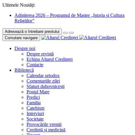
Ultimele Noutăți:
Admiterea 2026 – Programul de Master „Istoria și Cultura
Religiilor”
Adresează o întrebare preotului
Comutare navigare
Despre noi
Despre revistă
Echipa Altarul Credinței
Contacte
Bibliotecă
Calendar ortodox
Comentariile zilei
Sfaturi duhovnicești
Postul Mare
Predici
Familia
Catehism
Interviuri
Societate
Provocările vremii
Credință și medicină