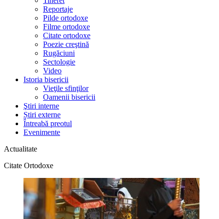
Tineret
Reportaje
Pilde ortodoxe
Filme ortodoxe
Citate ortodoxe
Poezie creştină
Rugăciuni
Sectologie
Video
Istoria bisericii
Vieţile sfinţilor
Oamenii bisericii
Ştiri interne
Știri externe
Întreabă preotul
Evenimente
Actualitate
Citate Ortodoxe