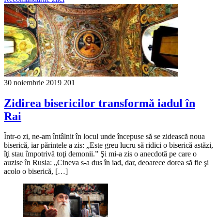
30 noiembrie 2019
201
Zidirea bisericilor transformă iadul în
Rai
Într-o zi, ne-am întâlnit în locul unde începuse să se zidească noua
biserică, iar părintele a zis: „Este greu lucru să ridici o biserică astăzi,
îţi stau împotrivă toţi demonii.” Şi mi-a zis o anecdotă pe care o
auzise în Rusia: „Cineva s-a dus în iad, dar, deoarece dorea să fie şi
acolo o biserică, […]