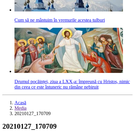
Cum să ne mântuim în vremurile acestea tulburi
Drumul pocăinței, ziua a LXX-a: împreună cu Hristos, nimic
din ceea ce este întuneric nu rămâne nebiruit
Acasă
Media
20210127_170709
20210127_170709