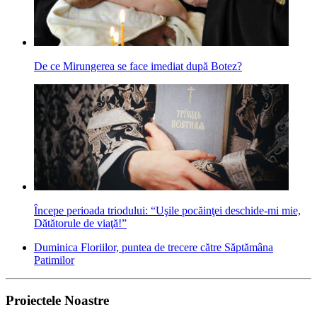
De ce Mirungerea se face imediat după Botez?
Începe perioada triodului: “Uşile pocăinţei deschide-mi mie,
Dătătorule de viaţă!”
Duminica Floriilor, puntea de trecere către Săptămâna
Patimilor
Proiectele Noastre