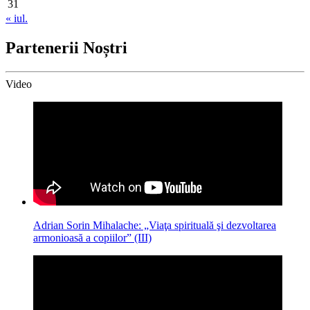
31
« iul.
Partenerii Noștri
Video
Adrian Sorin Mihalache: „Viaţa spirituală şi dezvoltarea
armonioasă a copiilor” (III)