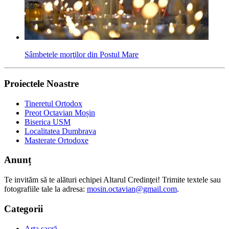
Sâmbetele morţilor din Postul Mare
Proiectele Noastre
Tineretul Ortodox
Preot Octavian Moșin
Biserica USM
Localitatea Dumbrava
Masterate Ortodoxe
Anunț
Te invităm să te alături echipei Altarul Credinţei! Trimite textele sau
fotografiile tale la adresa:
mosin.octavian@gmail.com
.
Categorii
Arta sacră