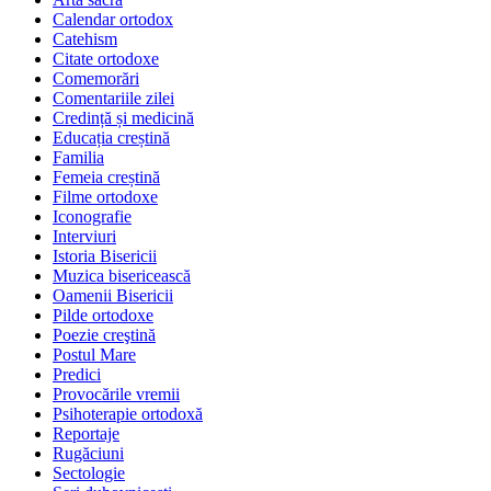
Calendar ortodox
Catehism
Citate ortodoxe
Comemorări
Comentariile zilei
Credință și medicină
Educația creștină
Familia
Femeia creștină
Filme ortodoxe
Iconografie
Interviuri
Istoria Bisericii
Muzica bisericească
Oamenii Bisericii
Pilde ortodoxe
Poezie creştină
Postul Mare
Predici
Provocările vremii
Psihoterapie ortodoxă
Reportaje
Rugăciuni
Sectologie