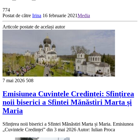
774
Postat de către
Irina
16 februarie 2021
Media
Articole postate de același autor
7 mai 2026
508
Emisiunea Cuvintele Credinței: Sfințirea
noii biserici a Sfintei Mănăstiri Marta și
Maria
Sfințirea noii biserici a Sfintei Mănăstiri Marta și Maria. Emisiunea
„Cuvintele Credinței” din 3 mai 2026 Autor: Iulian Proca