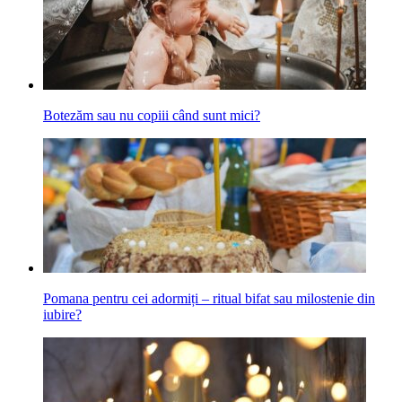
Botezăm sau nu copiii când sunt mici?
Pomana pentru cei adormiți ‒ ritual bifat sau milostenie din
iubire?