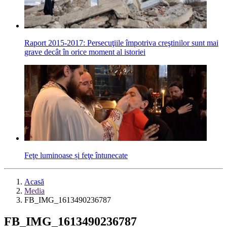
Raport 2015-2017: Persecuţiile împotriva creştinilor sunt mai
grave decât în orice moment al istoriei
Feţe luminoase și feţe întunecate
Acasă
Media
FB_IMG_1613490236787
FB_IMG_1613490236787