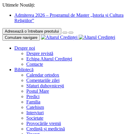
Ultimele Noutăți:
Admiterea 2026 – Programul de Master „Istoria și Cultura
Religiilor”
Adresează o întrebare preotului
Comutare navigare
Despre noi
Despre revistă
Echipa Altarul Credinței
Contacte
Bibliotecă
Calendar ortodox
Comentariile zilei
Sfaturi duhovnicești
Postul Mare
Predici
Familia
Catehism
Interviuri
Societate
Provocările vremii
Credință și medicină