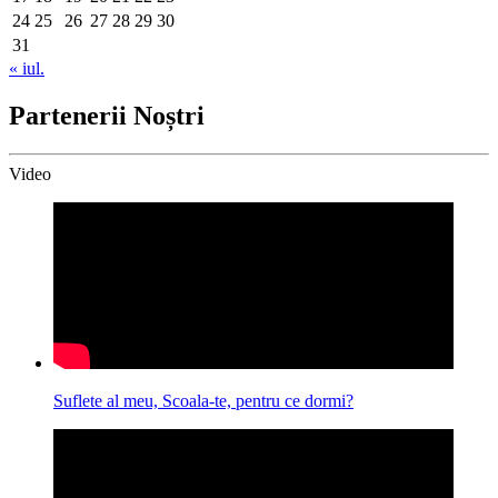
24
25
26
27
28
29
30
31
« iul.
Partenerii Noștri
Video
Suflete al meu, Scoala-te, pentru ce dormi?