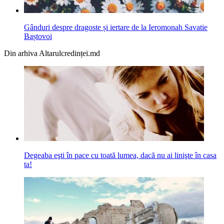
Gânduri despre dragoste și iertare de la Ieromonah Savatie
Baștovoi
Din arhiva Altarulcredinței.md
Degeaba eşti în pace cu toată lumea, dacă nu ai linişte în casa
ta!