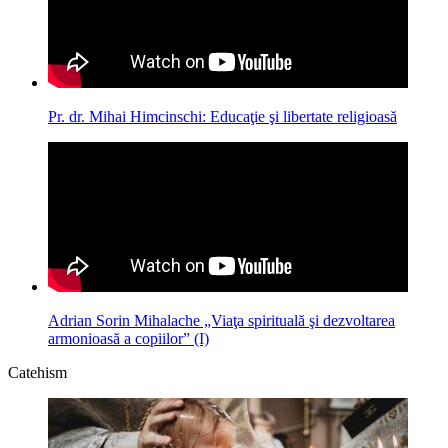
Pr. dr. Mihai Himcinschi: Educaţie şi libertate religioasă
Adrian Sorin Mihalache „Viaţa spirituală şi dezvoltarea
armonioasă a copiilor” (I)
Catehism