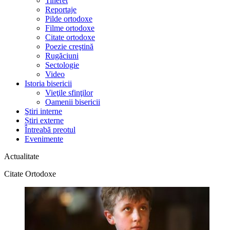
Tineret
Reportaje
Pilde ortodoxe
Filme ortodoxe
Citate ortodoxe
Poezie creştină
Rugăciuni
Sectologie
Video
Istoria bisericii
Vieţile sfinţilor
Oamenii bisericii
Ştiri interne
Știri externe
Întreabă preotul
Evenimente
Actualitate
Citate Ortodoxe