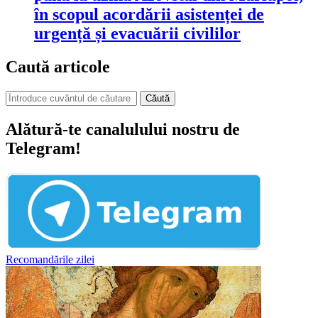
în scopul acordării asistenței de
urgență și evacuării civililor
Caută articole
Căută
Alătură-te canalulului nostru de
Telegram!
Recomandările zilei