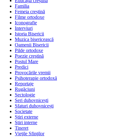
Educația creștină
Familia
Femeia creștină
Filme ortodoxe
Iconografie
Interviuri
Istoria Bisericii
Muzica bisericească
Oamenii Bisericii
Pilde ortodoxe
Poezie creştină
Postul Mare
Predici
Provocările vremii
Psihoterapie ortodoxă
Reportaje
Rugăciuni
Sectologie
Seri duhovnicești
Sfaturi duhovnicești
Societate
Știri externe
Ştiri interne
Tineret
Vieţile Sfinţilor