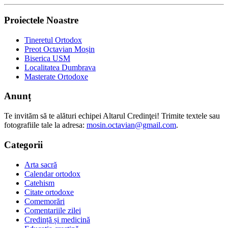
Proiectele Noastre
Tineretul Ortodox
Preot Octavian Moșin
Biserica USM
Localitatea Dumbrava
Masterate Ortodoxe
Anunț
Te invităm să te alături echipei Altarul Credinţei! Trimite textele sau
fotografiile tale la adresa:
mosin.octavian@gmail.com
.
Categorii
Arta sacră
Calendar ortodox
Catehism
Citate ortodoxe
Comemorări
Comentariile zilei
Credință și medicină