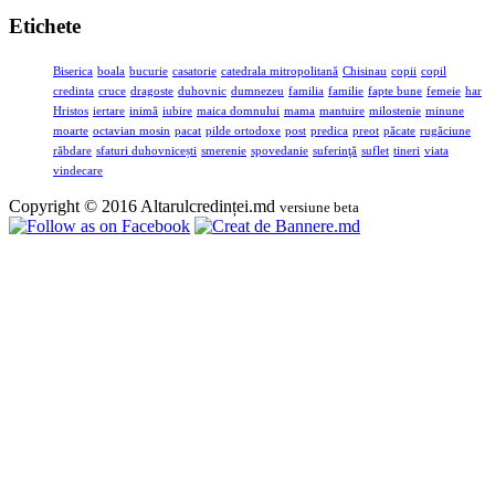
Etichete
Biserica
boala
bucurie
casatorie
catedrala mitropolitană
Chisinau
copii
copil
credinta
cruce
dragoste
duhovnic
dumnezeu
familia
familie
fapte bune
femeie
har
Hristos
iertare
inimă
iubire
maica domnului
mama
mantuire
milostenie
minune
moarte
octavian mosin
pacat
pilde ortodoxe
post
predica
preot
păcate
rugăciune
răbdare
sfaturi duhovnicești
smerenie
spovedanie
suferinţă
suflet
tineri
viata
vindecare
Copyright © 2016 Altarulcredinței.md
versiune beta