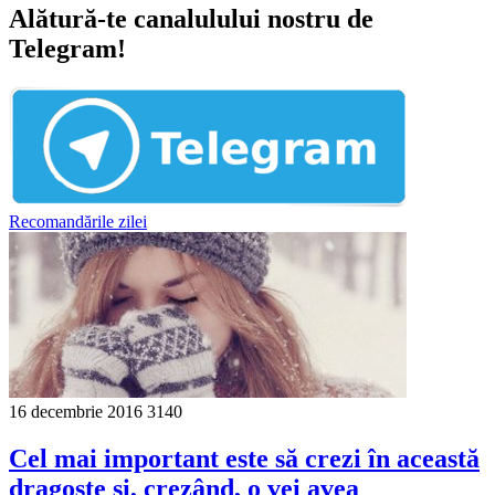
Alătură-te canalulului nostru de
Telegram!
Recomandările zilei
16 decembrie 2016
3140
Cel mai important este să crezi în această
dragoste şi, crezând, o vei avea