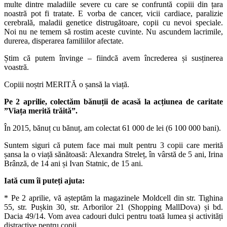
multe dintre maladiile severe cu care se confruntă copiii din țara
noastră pot fi tratate. E vorba de cancer, vicii cardiace, paralizie
cerebrală, maladii genetice distrugătoare, copii cu nevoi speciale.
Noi nu ne temem să rostim aceste cuvinte. Nu ascundem lacrimile,
durerea, disperarea familiilor afectate.
Știm că putem învinge – fiindcă avem încrederea și susținerea
voastră.
Copiii noștri MERITĂ o șansă la viață.
Pe 2 aprilie, colectăm bănuții de acasă la acțiunea de caritate
”Viața merită trăită”.
În 2015, bănuț cu bănuț, am colectat 61 000 de lei (6 100 000 bani).
Suntem siguri că putem face mai mult pentru 3 copii care merită
șansa la o viață sănătoasă: Alexandra Streleț, în vârstă de 5 ani, Irina
Brânză, de 14 ani și Ivan Statnic, de 15 ani.
Iată cum îi puteți ajuta:
* Pe 2 aprilie, vă așteptăm la magazinele Moldcell din str. Tighina
55, str. Pușkin 30, str. Arborilor 21 (Shopping MallDova) și bd.
Dacia 49/14. Vom avea cadouri dulci pentru toată lumea și activități
distractive pentru copii.