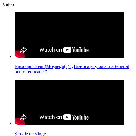
Video
Episcopul Ioan (Moşneguţu): „Biserica şi şcoala: parteneriat
pentru educaţie.”
Şiroaie de sânge