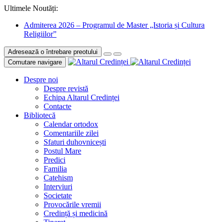
Ultimele Noutăți:
Admiterea 2026 – Programul de Master „Istoria și Cultura
Religiilor”
Adresează o întrebare preotului
Comutare navigare
Despre noi
Despre revistă
Echipa Altarul Credinței
Contacte
Bibliotecă
Calendar ortodox
Comentariile zilei
Sfaturi duhovnicești
Postul Mare
Predici
Familia
Catehism
Interviuri
Societate
Provocările vremii
Credință și medicină