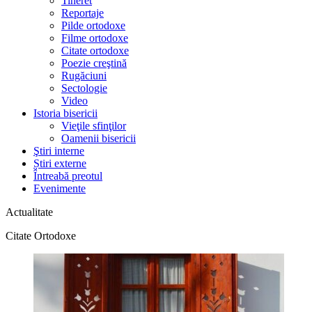
Tineret
Reportaje
Pilde ortodoxe
Filme ortodoxe
Citate ortodoxe
Poezie creştină
Rugăciuni
Sectologie
Video
Istoria bisericii
Vieţile sfinţilor
Oamenii bisericii
Ştiri interne
Știri externe
Întreabă preotul
Evenimente
Actualitate
Citate Ortodoxe