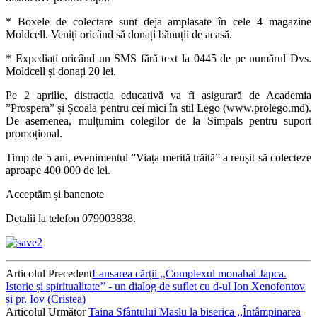
* Boxele de colectare sunt deja amplasate în cele 4 magazine
Moldcell. Veniți oricând să donați bănuții de acasă.
* Expediați oricând un SMS fără text la 0445 de pe numărul Dvs.
Moldcell și donați 20 lei.
Pe 2 aprilie, distracția educativă va fi asigurară de Academia
”Prospera” și Școala pentru cei mici în stil Lego (www.prolego.md).
De asemenea, mulțumim colegilor de la Simpals pentru suport
promoțional.
Timp de 5 ani, evenimentul ”Viața merită trăită” a reușit să colecteze
aproape 400 000 de lei.
Acceptăm și bancnote
Detalii la telefon 079003838.
Articolul Precedent
Lansarea cărții ,,Complexul monahal Japca.
Istorie și spiritualitate’’ - un dialog de suflet cu d-ul Ion Xenofontov
și pr. Iov (Cristea)
Articolul Următor
Taina Sfântului Maslu la biserica ,,Întâmpinarea