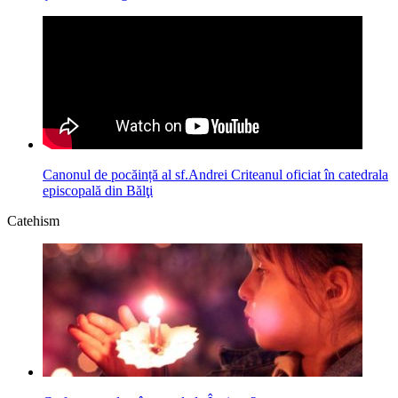
Canonul de pocăință al sf.Andrei Criteanul oficiat în catedrala
episcopală din Bălţi
Catehism