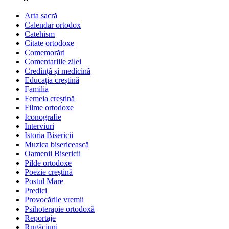
Arta sacră
Calendar ortodox
Catehism
Citate ortodoxe
Comemorări
Comentariile zilei
Credință și medicină
Educația creștină
Familia
Femeia creștină
Filme ortodoxe
Iconografie
Interviuri
Istoria Bisericii
Muzica bisericească
Oamenii Bisericii
Pilde ortodoxe
Poezie creştină
Postul Mare
Predici
Provocările vremii
Psihoterapie ortodoxă
Reportaje
Rugăciuni