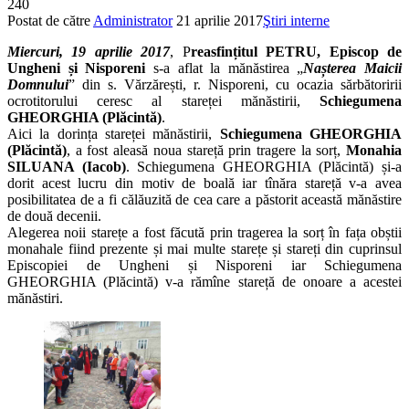
240
Postat de către
Administrator
21 aprilie 2017
Ştiri interne
Miercuri, 19 aprilie 2017
, P
reasfințitul PETRU, Episcop de
Ungheni și Nisporeni
s-a aflat la mănăstirea „
Nașterea Maicii
Domnului
” din s. Vărzărești, r. Nisporeni, cu ocazia sărbătoririi
ocrotitorului ceresc al stareței mănăstirii,
Schiegumena
GHEORGHIA (Plăcintă)
.
Aici la dorința stareței mănăstirii,
Schiegumena GHEORGHIA
(Plăcintă)
, a fost aleasă noua stareță prin tragere la sorț,
Monahia
SILUANA (Iacob)
. Schiegumena GHEORGHIA (Plăcintă) și-a
dorit acest lucru din motiv de boală iar tînăra stareță v-a avea
posibilitatea de a fi călăuzită de cea care a păstorit această mănăstire
de două decenii.
Alegerea noii starețe a fost făcută prin tragerea la sorț în fața obștii
monahale fiind prezente și mai multe starețe și stareți din cuprinsul
Episcopiei de Ungheni și Nisporeni iar Schiegumena
GHEORGHIA (Plăcintă) v-a rămîne stareță de onoare a acestei
mănăstiri.