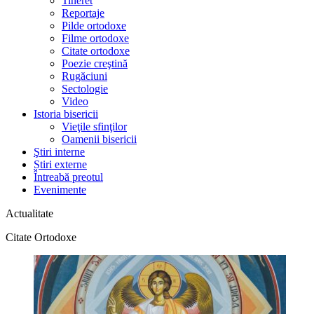
Tineret
Reportaje
Pilde ortodoxe
Filme ortodoxe
Citate ortodoxe
Poezie creştină
Rugăciuni
Sectologie
Video
Istoria bisericii
Vieţile sfinţilor
Oamenii bisericii
Ştiri interne
Știri externe
Întreabă preotul
Evenimente
Actualitate
Citate Ortodoxe