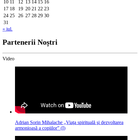
10
11
12
13
14
15
16
17
18
19
20
21
22
23
24
25
26
27
28
29
30
31
« iul.
Partenerii Noștri
Video
Adrian Sorin Mihalache „Viaţa spirituală şi dezvoltarea
armonioasă a copiilor” (I)