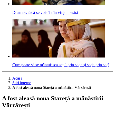
Doamne, facă-se voia Ta în viaţa noastră
Cum poate să se mântuiasca soțul prin soție și soția prin soț?
Acasă
Ştiri interne
A fost aleasă noua Stareță a mănăstirii Vărzărești
A fost aleasă noua Stareță a mănăstirii
Vărzărești