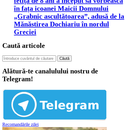
fetiță de 8 ani a început să vorbească
în fața icoanei Maicii Domnului
„Grabnic ascultătoarea”, adusă de la
Mănăstirea Dochiariu în nordul
Greciei
Caută articole
Căută
Alătură-te canalulului nostru de
Telegram!
Recomandările zilei