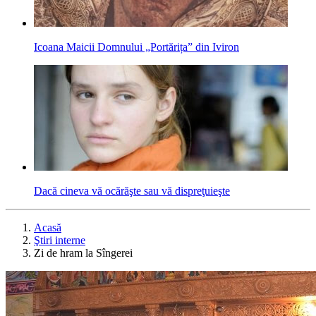
Icoana Maicii Domnului „Portărița” din Iviron
Dacă cineva vă ocărăşte sau vă dispreţuieşte
Acasă
Ştiri interne
Zi de hram la Sîngerei