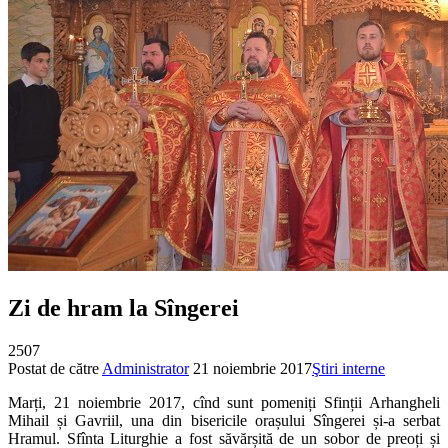
Zi de hram la Sîngerei
2507
Postat de către
Administrator
21 noiembrie 2017
Ştiri interne
Marți, 21 noiembrie 2017, cînd sunt pomeniți Sfinții Arhangheli
Mihail și Gavriil, una din bisericile orașului Sîngerei și-a serbat
Hramul. Sfînta Liturghie a fost săvărșită de un sobor de preoți și