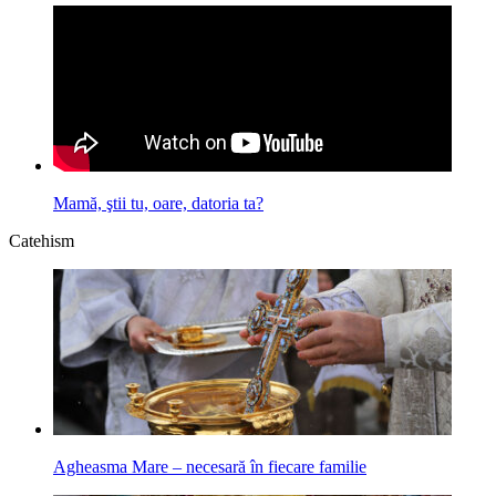
Mamă, ştii tu, oare, datoria ta?
Catehism
Agheasma Mare – necesară în fiecare familie