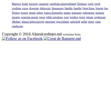
Biserica
boala
bucurie
casatorie
catedrala mitropolitană
Chisinau
copii
copil
credinta
cruce
dragoste
duhovnic
dumnezeu
familia
familie
fapte bune
femeie
har
Hristos
iertare
inimă
iubire
maica domnului
mama
mantuire
milostenie
minune
moarte
octavian mosin
pacat
pilde ortodoxe
post
predica
preot
păcate
rugăciune
răbdare
sfaturi duhovnicești
smerenie
spovedanie
suferinţă
suflet
tineri
viata
vindecare
Copyright © 2016 Altarulcredinței.md
versiune beta