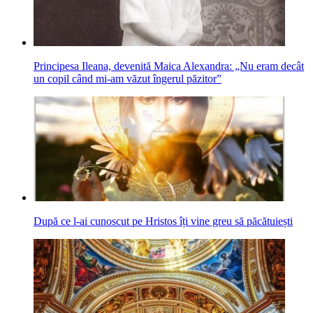
Principesa Ileana, devenită Maica Alexandra: „Nu eram decât
un copil când mi-am văzut îngerul păzitor”
După ce l-ai cunoscut pe Hristos îți vine greu să păcătuiești