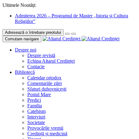
Ultimele Noutăți:
Admiterea 2026 – Programul de Master „Istoria și Cultura
Religiilor”
Adresează o întrebare preotului
Comutare navigare
Despre noi
Despre revistă
Echipa Altarul Credinței
Contacte
Bibliotecă
Calendar ortodox
Comentariile zilei
Sfaturi duhovnicești
Postul Mare
Predici
Familia
Catehism
Interviuri
Societate
Provocările vremii
Credință și medicină