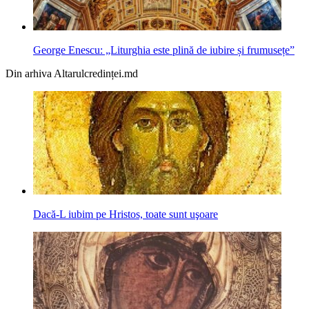
George Enescu: „Liturghia este plină de iubire și frumusețe”
Din arhiva Altarulcredinței.md
Dacă-L iubim pe Hristos, toate sunt uşoare