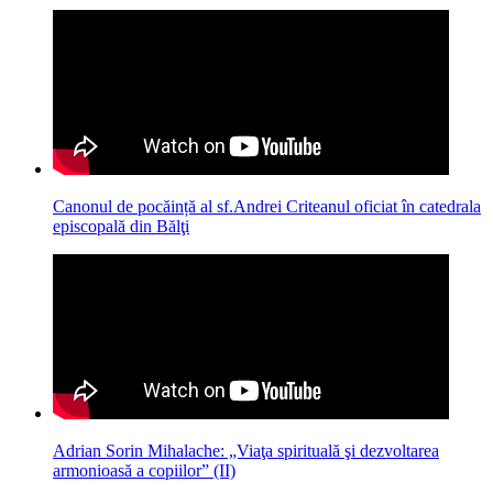
Canonul de pocăință al sf.Andrei Criteanul oficiat în catedrala
episcopală din Bălţi
Adrian Sorin Mihalache: „Viaţa spirituală şi dezvoltarea
armonioasă a copiilor” (II)