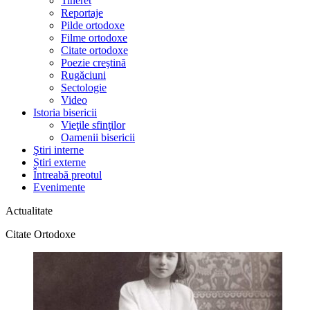
Tineret
Reportaje
Pilde ortodoxe
Filme ortodoxe
Citate ortodoxe
Poezie creştină
Rugăciuni
Sectologie
Video
Istoria bisericii
Vieţile sfinţilor
Oamenii bisericii
Ştiri interne
Știri externe
Întreabă preotul
Evenimente
Actualitate
Citate Ortodoxe