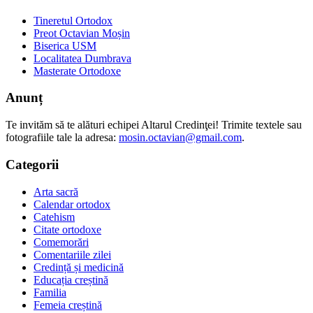
Tineretul Ortodox
Preot Octavian Moșin
Biserica USM
Localitatea Dumbrava
Masterate Ortodoxe
Anunț
Te invităm să te alături echipei Altarul Credinţei! Trimite textele sau
fotografiile tale la adresa:
mosin.octavian@gmail.com
.
Categorii
Arta sacră
Calendar ortodox
Catehism
Citate ortodoxe
Comemorări
Comentariile zilei
Credință și medicină
Educația creștină
Familia
Femeia creștină