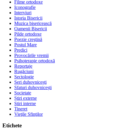
Filme ortodoxe
Iconografie
Interviuri
Istoria Bisericii
Muzica bisericească
Oamenii Bisericii
Pilde ortodoxe
Poezie creştină
Postul Mare
Predici
Provocările vremii
Psihoterapie ortodoxă
Reportaje
Rugăciuni
Sectologie
Seri duhovnicești
Sfaturi duhovnicești
Societate
Știri externe
Ştiri interne
Tineret
Vieţile Sfinţilor
Etichete