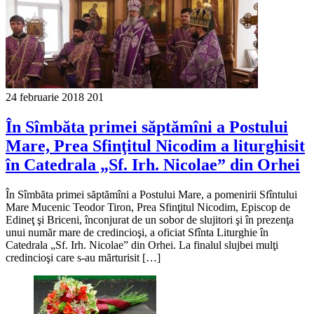
24 februarie 2018
201
În Sîmbăta primei săptămîni a Postului
Mare, Prea Sfinţitul Nicodim a liturghisit
în Catedrala „Sf. Irh. Nicolae” din Orhei
În Sîmbăta primei săptămîni a Postului Mare, a pomenirii Sfîntului
Mare Mucenic Teodor Tiron, Prea Sfinţitul Nicodim, Episcop de
Edineţ şi Briceni, înconjurat de un sobor de slujitori şi în prezenţa
unui număr mare de credincioşi, a oficiat Sfînta Liturghie în
Catedrala „Sf. Irh. Nicolae” din Orhei. La finalul slujbei mulţi
credincioşi care s-au mărturisit […]