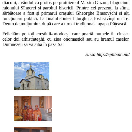
diaconi, avândul ca protos pe protoiereul Maxim Guzun, blagocinul
raionului Sîngerei și parohul bisericii. Printre cei prezenți la sfînta
sărbătoare a fost și primarul orașului Gheorghe Brașovschi și alți
funcționari publici. La finalul sfintei Liturghii a fost săvîrșit un Te-
Deum de mulțumire, după care a urmat tradiționala agapa frățească.
Felicităm pe toți creștinii-ortodocși care poartă numele în cinstea
celor doi arhistrateghi, cu ziua onomastică sau au hramul caselor.
Dumnezeu să vă aibă în paza Sa.
sursa http://ephbalti.md