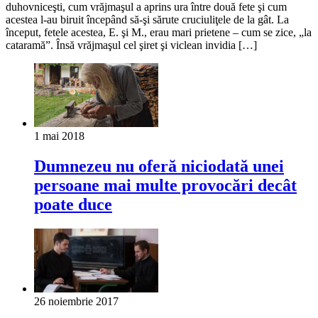
duhovniceşti, cum vrăjmaşul a aprins ura între două fete şi cum
acestea l-au biruit începând să-şi sărute cruciuliţele de la gât. La
început, fetele acestea, E. şi M., erau mari prietene – cum se zice, „la
cataramă”. Însă vrăjma­şul cel şiret şi viclean invidia […]
1 mai 2018
Dumnezeu nu oferă niciodată unei
persoane mai multe provocări decât
poate duce
26 noiembrie 2017