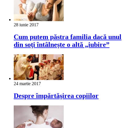
28 iunie 2017
Cum putem păstra familia dacă unul
din soţi întâlneşte o altă „iubire”
24 martie 2017
Despre împărtăşirea copiilor