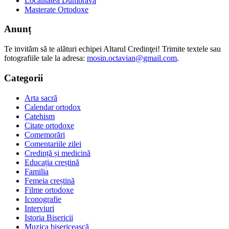
Localitatea Dumbrava
Masterate Ortodoxe
Anunț
Te invităm să te alături echipei Altarul Credinţei! Trimite textele sau
fotografiile tale la adresa:
mosin.octavian@gmail.com
.
Categorii
Arta sacră
Calendar ortodox
Catehism
Citate ortodoxe
Comemorări
Comentariile zilei
Credință și medicină
Educația creștină
Familia
Femeia creștină
Filme ortodoxe
Iconografie
Interviuri
Istoria Bisericii
Muzica bisericească