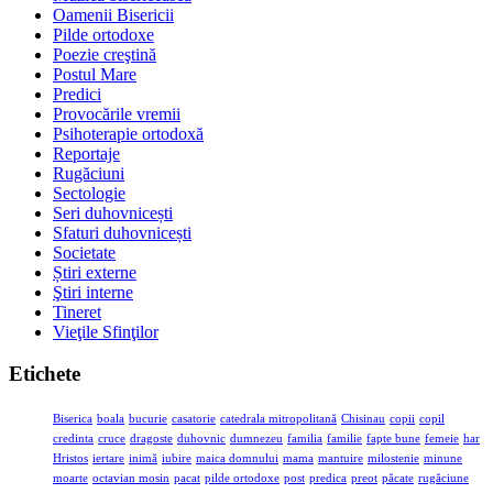
Oamenii Bisericii
Pilde ortodoxe
Poezie creştină
Postul Mare
Predici
Provocările vremii
Psihoterapie ortodoxă
Reportaje
Rugăciuni
Sectologie
Seri duhovnicești
Sfaturi duhovnicești
Societate
Știri externe
Ştiri interne
Tineret
Vieţile Sfinţilor
Etichete
Biserica
boala
bucurie
casatorie
catedrala mitropolitană
Chisinau
copii
copil
credinta
cruce
dragoste
duhovnic
dumnezeu
familia
familie
fapte bune
femeie
har
Hristos
iertare
inimă
iubire
maica domnului
mama
mantuire
milostenie
minune
moarte
octavian mosin
pacat
pilde ortodoxe
post
predica
preot
păcate
rugăciune