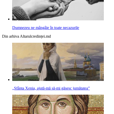
Dumnezeu ne mângâie în toate necazurile
Din arhiva Altarulcredinței.md
„Sfânta Xenia, ajută-mă să-mi găsesc jumătatea”