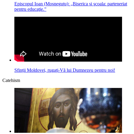
Episcopul Ioan (Moşneguţu): „Biserica şi şcoala: parteneriat
pentru educaţie.”
Sfinții Moldovei, rugați-Vă lui Dumnezeu pentru noi!
Catehism