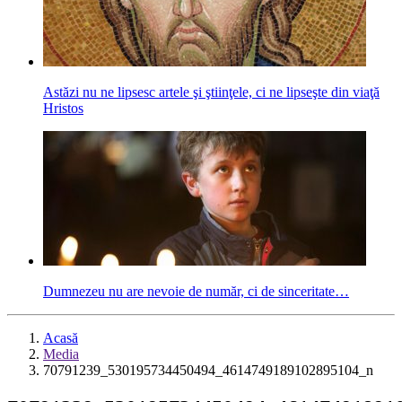
Astăzi nu ne lipsesc artele şi ştiinţele, ci ne lipseşte din viaţă
Hristos
Dumnezeu nu are nevoie de număr, ci de sinceritate…
Acasă
Media
70791239_530195734450494_4614749189102895104_n