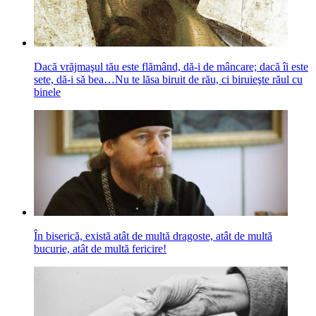
Dacă vrăjmaşul tău este flămând, dă-i de mâncare; dacă îi este
sete, dă-i să bea…Nu te lăsa biruit de rău, ci biruieşte răul cu
binele
În biserică, există atât de multă dragoste, atât de multă
bucurie, atât de multă fericire!