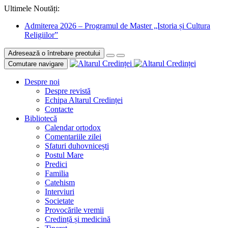
Ultimele Noutăți:
Admiterea 2026 – Programul de Master „Istoria și Cultura
Religiilor”
Adresează o întrebare preotului
Comutare navigare
Despre noi
Despre revistă
Echipa Altarul Credinței
Contacte
Bibliotecă
Calendar ortodox
Comentariile zilei
Sfaturi duhovnicești
Postul Mare
Predici
Familia
Catehism
Interviuri
Societate
Provocările vremii
Credință și medicină