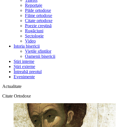
Tineret
Reportaje
Pilde ortodoxe
Filme ortodoxe
Citate ortodoxe
Poezie creştină
Rugăciuni
Sectologie
Video
Istoria bisericii
Vieţile sfinţilor
Oamenii bisericii
Ştiri interne
Știri externe
Întreabă preotul
Evenimente
Actualitate
Citate Ortodoxe