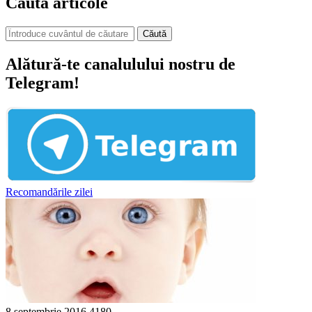
Caută articole
Căută
Alătură-te canalulului nostru de
Telegram!
Recomandările zilei
8 septembrie 2016
4180