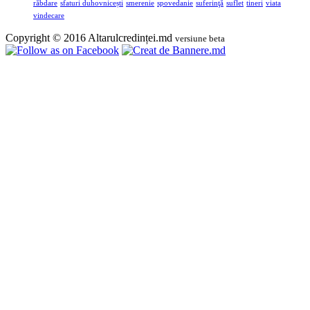
răbdare
sfaturi duhovnicești
smerenie
spovedanie
suferinţă
suflet
tineri
viata
vindecare
Copyright © 2016 Altarulcredinței.md
versiune beta