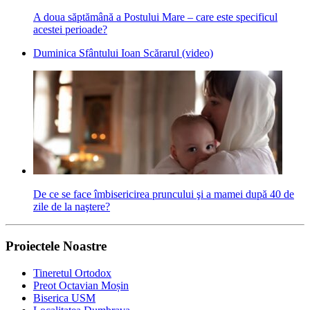
A doua săptămână a Postului Mare – care este specificul
acestei perioade?
Duminica Sfântului Ioan Scărarul (video)
De ce se face îmbisericirea pruncului şi a mamei după 40 de
zile de la naştere?
Proiectele Noastre
Tineretul Ortodox
Preot Octavian Moșin
Biserica USM