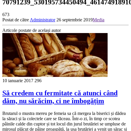
70791239_530195734450494_46147491891
673
Postat de către
Administrator
26 septembrie 2019
Media
Articole postate de același autor
10 ianuarie 2017
296
Să credem cu fermitate că atunci când
dăm, nu sărăcim, ci ne îmbogățim
Brutarul o mustra mereu pe femeia sa că mergea la biserici și dădea
la săraci și la colectele care se făceau. Într-o zi, în timp ce scotea
pâinile calde din cuptor și tot locul din jurul brutăriei se umpluse de
mirosul plăcut de pâine proaspătă, la ușa brutăriei a venit un sărac și