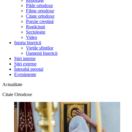
Reportaje
Pilde ortodoxe
Filme ortodoxe
Citate ortodoxe
Poezie creştină
Rugăciuni
Sectologie
Video
Istoria bisericii
Vieţile sfinţilor
Oamenii bisericii
Ştiri interne
Știri externe
Întreabă preotul
Evenimente
Actualitate
Citate Ortodoxe