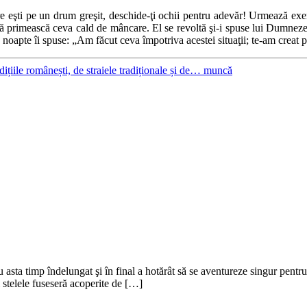
re eşti pe un drum greşit, deschide-ţi ochii pentru adevăr! Urmează exe
ra să primească ceva cald de mâncare. El se revoltă şi-i spuse lui Dumne
pte îi spuse: „Am făcut ceva împotriva acestei situaţii; te-am creat pe ti
dițiile românești, de straiele tradiționale și de… muncă
 asta timp îndelungat şi în final a hotărât să se aventureze singur pentru
 stelele fuseseră acoperite de […]