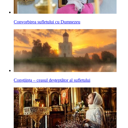
Convorbirea sufletului cu Dumnezeu
Conștiința – ceasul deșteptător al sufletului