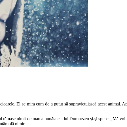
ioarele. El se mira cum de a putut să supravieţuiască acest animal. Apoi
l rămase uimit de marea bunătate a lui Dumnezeu şi-şi spuse: „Mă voi odi
 întâmplă nimic.