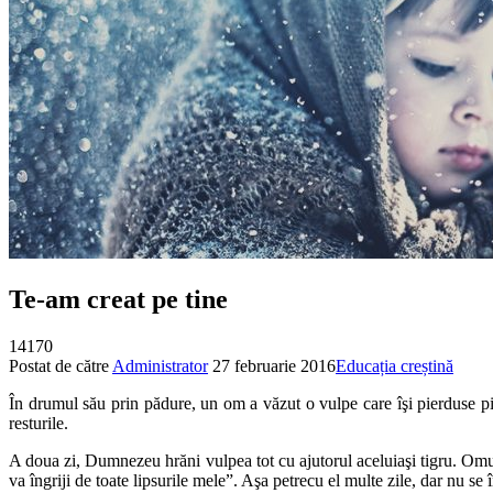
Te-am creat pe tine
14170
Postat de către
Administrator
27 februarie 2016
Educația creștină
În drumul său prin pădure, un om a văzut o vulpe care îşi pierduse pic
resturile.
A doua zi, Dumnezeu hrăni vulpea tot cu ajutorul aceluiaşi tigru. Omu
va îngriji de toate lipsurile mele”. Aşa petrecu el multe zile, dar nu se