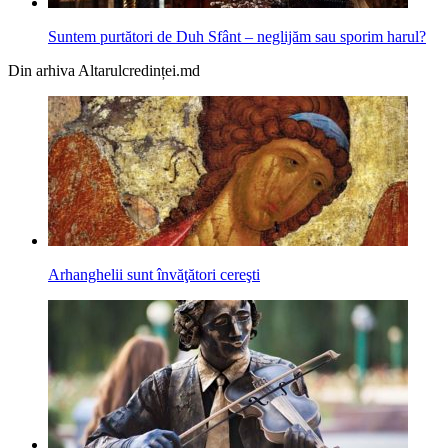
Suntem purtători de Duh Sfânt – neglijăm sau sporim harul?
Din arhiva Altarulcredinței.md
Arhanghelii sunt învăţători cereşti