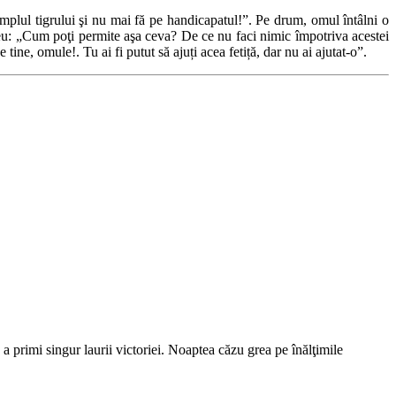
mplul tigrului şi nu mai fă pe handicapatul!”. Pe drum, omul întâlni o
zeu: „Cum poţi permite aşa ceva? De ce nu faci nimic împotriva acestei
ne, omule!. Tu ai fi putut să ajuți acea fetiță, dar nu ai ajutat-o”.
 a primi singur laurii victoriei. Noaptea căzu grea pe înălţimile