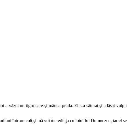
 a văzut un tigru care-şi mânca prada. El s-a săturat şi a lăsat vulpii
hni într-un colţ şi mă voi încredinţa cu totul lui Dumnezeu, iar el se