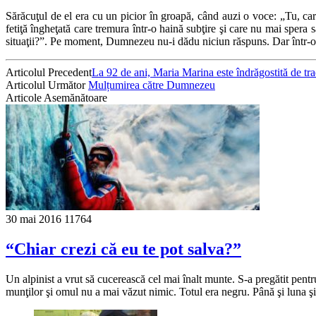
Sărăcuţul de el era cu un picior în groapă, când auzi o voce: „Tu, ca
fetiţă îngheţată care tremura într-o haină subţire şi care nu mai spe
situaţii?”. Pe moment, Dumnezeu nu-i dădu niciun răspuns. Dar într-o noa
Articolul Precedent
La 92 de ani, Maria Marina este îndrăgostită de tra
Articolul Următor
Mulțumirea către Dumnezeu
Articole Asemănătoare
30 mai 2016
11764
“Chiar crezi că eu te pot salva?”
Un alpinist a vrut să cucerească cel mai înalt munte. S-a pregătit pentru
munţilor şi omul nu a mai văzut nimic. Totul era negru. Până şi luna şi