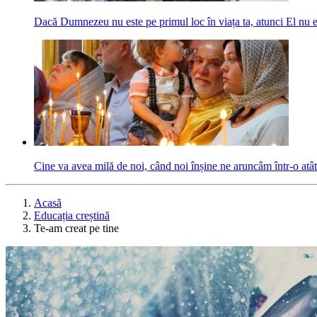
Dacă Dumnezeu nu este pe primul loc în viața ta, atunci El nu 
Cine va avea milă de noi, când noi înșine ne aruncâm într-o atât
Acasă
Educația creștină
Te-am creat pe tine