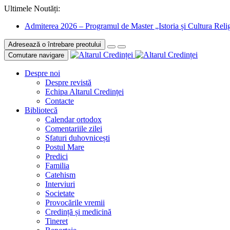
Ultimele Noutăți:
Admiterea 2026 – Programul de Master „Istoria și Cultura Relig
Adresează o întrebare preotului
Comutare navigare
Despre noi
Despre revistă
Echipa Altarul Credinței
Contacte
Bibliotecă
Calendar ortodox
Comentariile zilei
Sfaturi duhovnicești
Postul Mare
Predici
Familia
Catehism
Interviuri
Societate
Provocările vremii
Credință și medicină
Tineret