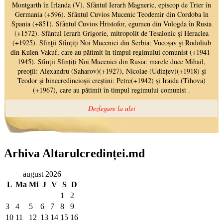
Arhiva Altarulcredinței.md
august 2026
L
Ma
Mi
J
V
S
D
1
2
3
4
5
6
7
8
9
10
11
12
13
14
15
16