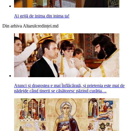
Ai grijă de inima din inima ta!
Din arhiva Altarulcredinței.md
Atunci și dragostea e mai înflăcărată, și prietenia este mai de
nădejde când tinerii se căsătoresc păzind curăția…