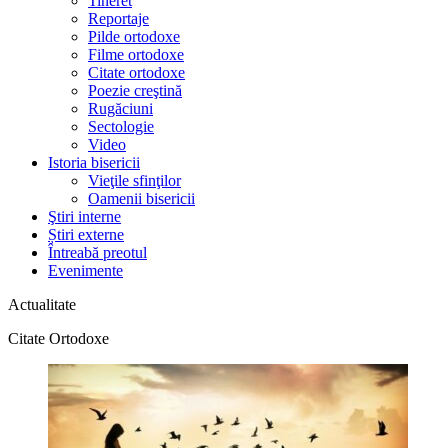
Tineret
Reportaje
Pilde ortodoxe
Filme ortodoxe
Citate ortodoxe
Poezie creştină
Rugăciuni
Sectologie
Video
Istoria bisericii
Vieţile sfinţilor
Oamenii bisericii
Ştiri interne
Știri externe
Întreabă preotul
Evenimente
Actualitate
Citate Ortodoxe