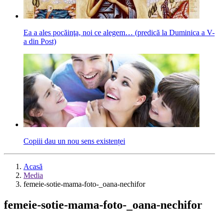
Ea a ales pocăinţa, noi ce alegem… (predică la Duminica a V-
a din Post)
Copiii dau un nou sens existenței
Acasă
Media
femeie-sotie-mama-foto-_oana-nechifor
femeie-sotie-mama-foto-_oana-nechifor