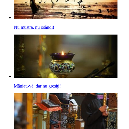
Nu mustra, nu osândi!
Mâniați-vă, dar nu greșiți!