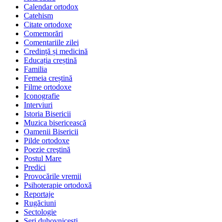
Calendar ortodox
Catehism
Citate ortodoxe
Comemorări
Comentariile zilei
Credință și medicină
Educația creștină
Familia
Femeia creștină
Filme ortodoxe
Iconografie
Interviuri
Istoria Bisericii
Muzica bisericească
Oamenii Bisericii
Pilde ortodoxe
Poezie creştină
Postul Mare
Predici
Provocările vremii
Psihoterapie ortodoxă
Reportaje
Rugăciuni
Sectologie
Seri duhovnicești