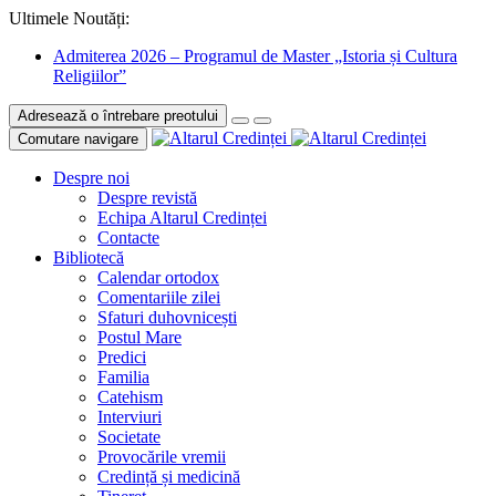
Ultimele Noutăți:
Admiterea 2026 – Programul de Master „Istoria și Cultura
Religiilor”
Adresează o întrebare preotului
Comutare navigare
Despre noi
Despre revistă
Echipa Altarul Credinței
Contacte
Bibliotecă
Calendar ortodox
Comentariile zilei
Sfaturi duhovnicești
Postul Mare
Predici
Familia
Catehism
Interviuri
Societate
Provocările vremii
Credință și medicină