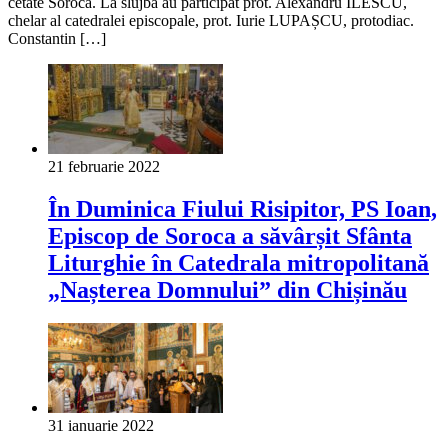
cetate Soroca. La slujbă au participat prot. Alexandru ILESCU,
chelar al catedralei episcopale, prot. Iurie LUPAȘCU, protodiac.
Constantin […]
21 februarie 2022
În Duminica Fiului Risipitor, PS Ioan,
Episcop de Soroca a săvârșit Sfânta
Liturghie în Catedrala mitropolitană
„Nașterea Domnului” din Chișinău
31 ianuarie 2022