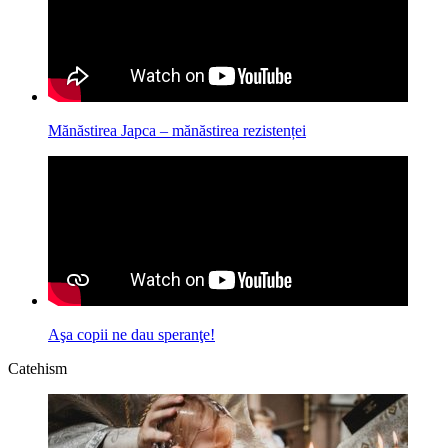
Mănăstirea Japca – mănăstirea rezistenței
Aşa copii ne dau speranţe!
Catehism