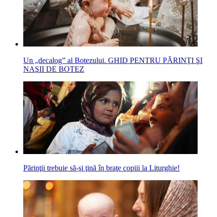
Un „decalog” al Botezului. GHID PENTRU PĂRINŢI ŞI
NAŞII DE BOTEZ
Părinţii trebuie să-şi ţină în braţe copiii la Liturghie!