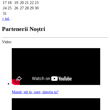
17
18
19
20
21
22
23
24
25
26
27
28
29
30
31
« iul.
Partenerii Noștri
Video
Mamă, ştii tu, oare, datoria ta?