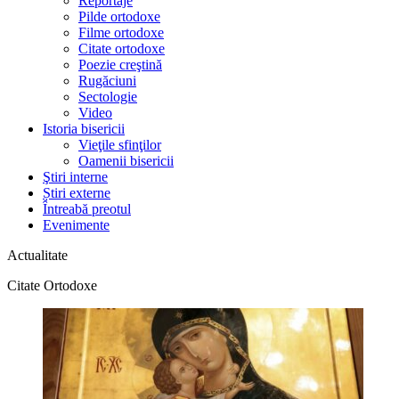
Reportaje
Pilde ortodoxe
Filme ortodoxe
Citate ortodoxe
Poezie creştină
Rugăciuni
Sectologie
Video
Istoria bisericii
Vieţile sfinţilor
Oamenii bisericii
Ştiri interne
Știri externe
Întreabă preotul
Evenimente
Actualitate
Citate Ortodoxe