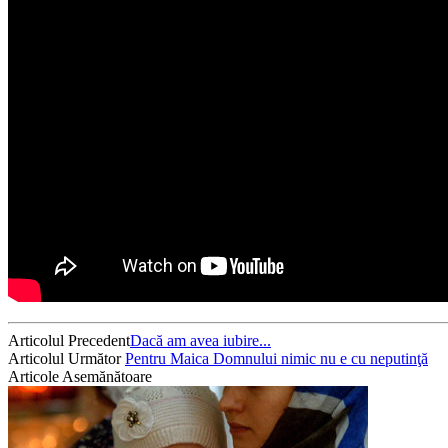
Articolul Precedent
Dacă am avea iubire...
Articolul Următor
Pentru Maica Domnului nimic nu e cu neputinţă
Articole Asemănătoare