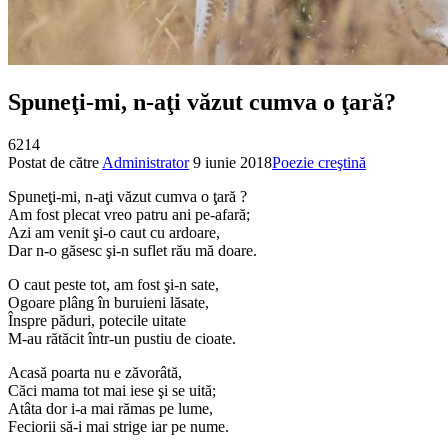
Spuneţi-mi, n-aţi văzut cumva o ţară?
6214
Postat de către
Administrator
9 iunie 2018
Poezie creştină
Spuneţi-mi, n-aţi văzut cumva o ţară ?
Am fost plecat vreo patru ani pe-afară;
Azi am venit şi-o caut cu ardoare,
Dar n-o găsesc şi-n suflet rău mă doare.
O caut peste tot, am fost şi-n sate,
Ogoare plâng în buruieni lăsate,
Înspre păduri, potecile uitate
M-au rătăcit într-un pustiu de cioate.
Acasă poarta nu e zăvorâtă,
Căci mama tot mai iese şi se uită;
Atâta dor i-a mai rămas pe lume,
Feciorii să-i mai strige iar pe nume.