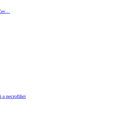
n Cer…
 a necrofiliei