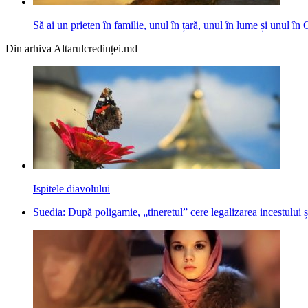
Să ai un prieten în familie, unul în țară, unul în lume și unul î
Din arhiva Altarulcredinței.md
Ispitele diavolului
Suedia: După poligamie, „tineretul” cere legalizarea incestului și