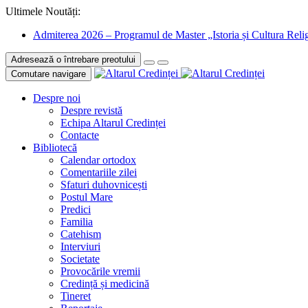
Ultimele Noutăți:
Admiterea 2026 – Programul de Master „Istoria și Cultura Relig
Adresează o întrebare preotului
Comutare navigare
Despre noi
Despre revistă
Echipa Altarul Credinței
Contacte
Bibliotecă
Calendar ortodox
Comentariile zilei
Sfaturi duhovnicești
Postul Mare
Predici
Familia
Catehism
Interviuri
Societate
Provocările vremii
Credință și medicină
Tineret