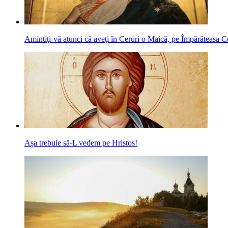
Amintiţi-vă atunci că aveţi în Ceruri o Maică, pe Împărăteasa Ce
Așa trebuie să-L vedem pe Hristos!