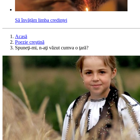
Să învățăm limba credinței
Acasă
Poezie creştină
Spuneţi-mi, n-aţi văzut cumva o ţară?