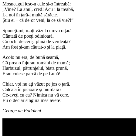
Moşneagul iese-n cale şi-o întreabă:
„Vine? La anul, cred! Acu-i la treabă,
La noi în ţară-i multă sărăcie.
Ştiu ei – că de-or veni, la ce să vie?!”
Spuneţi-mi, n-aţi văzut cumva o ţară
Cântată de poeţi odinioară,
Cu ochi de cer şi plină de verdeaţă?
Am fost şi-am căutat-o şi la piaţă.
Acolo nu era, de bună seamă,
Că prea o înjurau români de mamă;
Harbuzul, pătrunjelul, biata prună,
Erau culese parcă de pe Lună!
Chiar, voi nu aţi văzut pe jos o ţară,
Călcată în picioare şi murdară?
Ce-aveţi cu ea? Nimica nu vă cere,
Eu o declar singura mea avere!
George de Podoleni