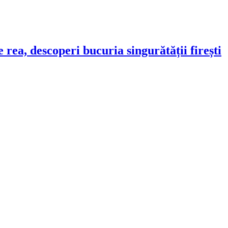
 rea, descoperi bucuria singurătății firești
!