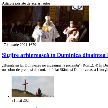
Articole postate de același autor
17 ianuarie 2021
1679
Slujire arhierească în Duminica dinaintea
„Bunătatea lui Dumnezeu ne îndeamnă la pocăinţă” (Rom.2, 4) În Dumin
un sobor de preoți și diaconi, a oficiat Sfânta și Dumnezeiasca Liturg
31 mai 2024