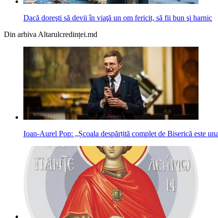
Dacă doreşti să devii în viaţă un om fericit, să fii bun şi harnic
Din arhiva Altarulcredinței.md
Ioan-Aurel Pop: „Școala despărțită complet de Biserică este una