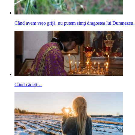
Când avem vreo grijă, nu putem simţi dragostea lui Dumneze
Când cădeţi…