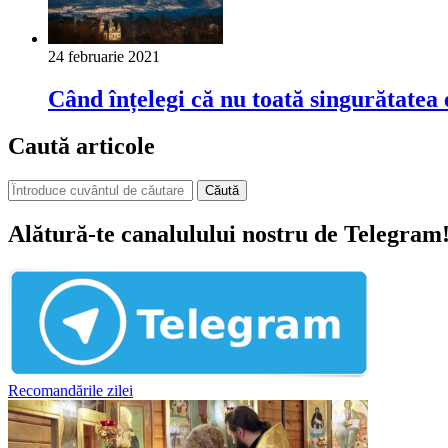
24 februarie 2021
Când înțelegi că nu toată singurătatea e
Caută articole
Căută
Alătură-te canalulului nostru de Telegram
Recomandările zilei