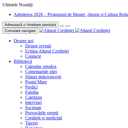
Ultimele Noutăți:
Admiterea 2026 – Programul de Master „Istoria și Cultura Relig
Adresează o întrebare preotului
Comutare navigare
Despre noi
Despre revistă
Echipa Altarul Credinței
Contacte
Bibliotecă
Calendar ortodox
Comentariile zilei
Sfaturi duhovnicești
Postul Mare
Predici
Familia
Catehism
Interviuri
Societate
Provocările vremii
Credință și medicină
Tineret