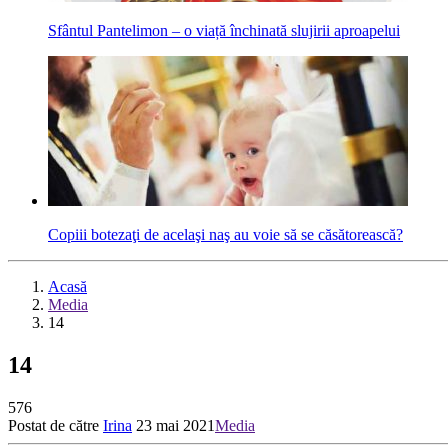
Sfântul Pantelimon – o viață închinată slujirii aproapelui
Copiii botezaţi de acelaşi naş au voie să se căsătorească?
Acasă
Media
14
14
576
Postat de către
Irina
23 mai 2021
Media