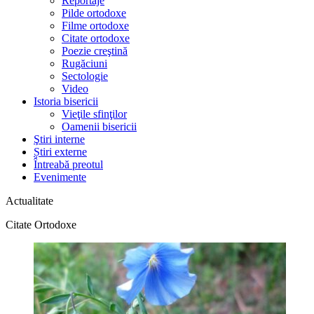
Reportaje
Pilde ortodoxe
Filme ortodoxe
Citate ortodoxe
Poezie creştină
Rugăciuni
Sectologie
Video
Istoria bisericii
Vieţile sfinţilor
Oamenii bisericii
Ştiri interne
Știri externe
Întreabă preotul
Evenimente
Actualitate
Citate Ortodoxe