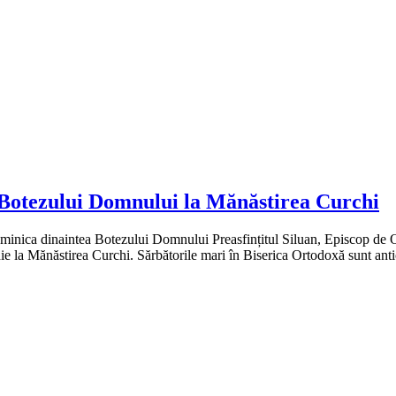
 Botezului Domnului la Mănăstirea Curchi
ica dinaintea Botezului Domnului Preasfințitul Siluan, Episcop de Orhe
hie la Mănăstirea Curchi. Sărbătorile mari în Biserica Ortodoxă sunt an