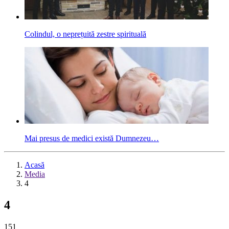
Colindul, o neprețuită zestre spirituală
Mai presus de medici există Dumnezeu…
Acasă
Media
4
4
151