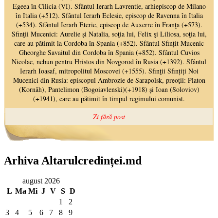
Arhiva Altarulcredinței.md
august 2026
L
Ma
Mi
J
V
S
D
1
2
3
4
5
6
7
8
9