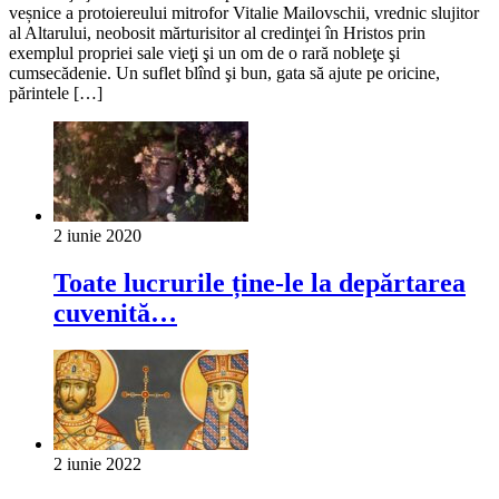
veșnice a protoiereului mitrofor Vitalie Mailovschii, vrednic slujitor
al Altarului, neobosit mărturisitor al credinţei în Hristos prin
exemplul propriei sale vieţi şi un om de o rară nobleţe şi
cumsecădenie. Un suflet blînd şi bun, gata să ajute pe oricine,
părintele […]
2 iunie 2020
Toate lucrurile ține-le la depărtarea
cuvenită…
2 iunie 2022