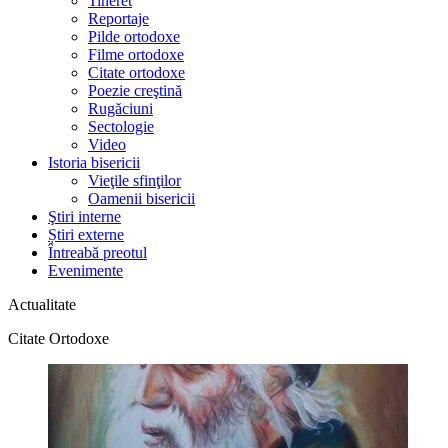
Tineret
Reportaje
Pilde ortodoxe
Filme ortodoxe
Citate ortodoxe
Poezie creştină
Rugăciuni
Sectologie
Video
Istoria bisericii
Vieţile sfinţilor
Oamenii bisericii
Ştiri interne
Știri externe
Întreabă preotul
Evenimente
Actualitate
Citate Ortodoxe