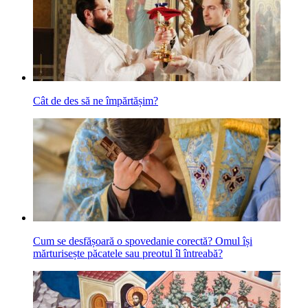
Cât de des să ne împărtășim?
Cum se desfășoară o spovedanie corectă? Omul își
mărturisește păcatele sau preotul îl întreabă?