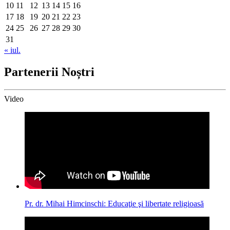
10
11
12
13
14
15
16
17
18
19
20
21
22
23
24
25
26
27
28
29
30
31
« iul.
Partenerii Noștri
Video
Pr. dr. Mihai Himcinschi: Educaţie şi libertate religioasă