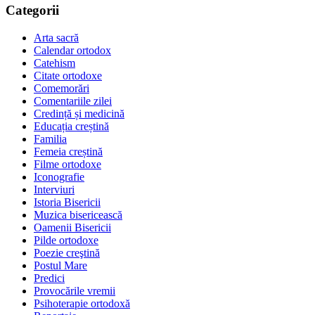
Categorii
Arta sacră
Calendar ortodox
Catehism
Citate ortodoxe
Comemorări
Comentariile zilei
Credință și medicină
Educația creștină
Familia
Femeia creștină
Filme ortodoxe
Iconografie
Interviuri
Istoria Bisericii
Muzica bisericească
Oamenii Bisericii
Pilde ortodoxe
Poezie creştină
Postul Mare
Predici
Provocările vremii
Psihoterapie ortodoxă