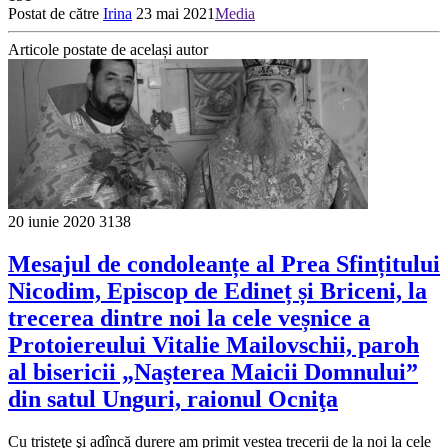
Postat de către
Irina
23 mai 2021
Media
Articole postate de același autor
20 iunie 2020
3138
Mesajul de condoleanțe al Prea Sfințitului
Nicodim, Episcop de Edineț și Briceni, la
trecerea dintre noi la cele veșnice a
Protoiereului Vitalie Mailovschii, paroh
al bisericii „Naşterea Maicii Domnului”
din satul Unguri, raionul Ocniţa
Cu tristeţe şi adîncă durere am primit vestea trecerii de la noi la cele