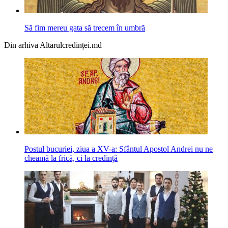
Să fim mereu gata să trecem în umbră
Din arhiva Altarulcredinței.md
Postul bucuriei, ziua a XV-a: Sfântul Apostol Andrei nu ne
cheamă la frică, ci la credință