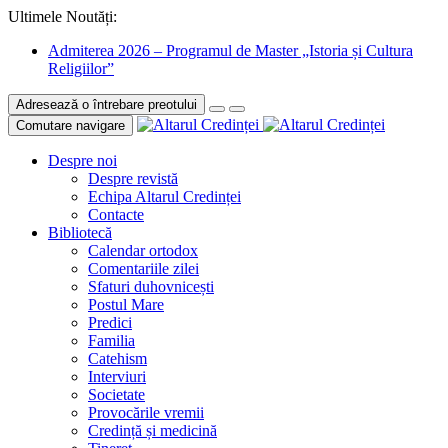
Ultimele Noutăți:
Admiterea 2026 – Programul de Master „Istoria și Cultura
Religiilor”
Adresează o întrebare preotului
Comutare navigare
Despre noi
Despre revistă
Echipa Altarul Credinței
Contacte
Bibliotecă
Calendar ortodox
Comentariile zilei
Sfaturi duhovnicești
Postul Mare
Predici
Familia
Catehism
Interviuri
Societate
Provocările vremii
Credință și medicină