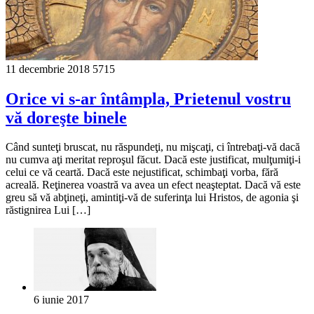
11 decembrie 2018
5715
Orice vi s-ar întâmpla, Prietenul vostru
vă doreşte binele
Când sunteţi bruscat, nu răspundeţi, nu mişcaţi, ci întrebaţi-vă dacă
nu cumva aţi meritat reproşul făcut. Dacă este justificat, mulţumiţi-i
celui ce vă ceartă. Dacă este nejustificat, schimbaţi vorba, fără
acreală. Reţinerea voastră va avea un efect neaşteptat. Dacă vă este
greu să vă abţineţi, amintiţi-vă de suferinţa lui Hristos, de agonia şi
răstignirea Lui […]
6 iunie 2017