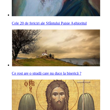
Cele 20 de fericiri ale Sfântului Paisie Aghioritul
Ce rost are o stradă care nu duce la biserică ?