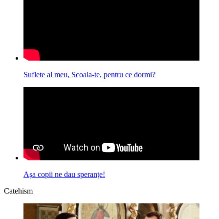
Suflete al meu, Scoala-te, pentru ce dormi?
Aşa copii ne dau speranţe!
Catehism