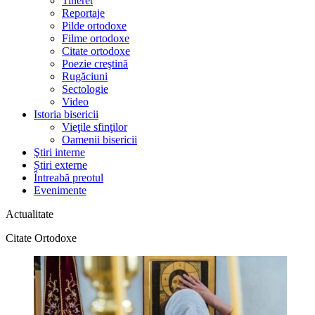
Tineret
Reportaje
Pilde ortodoxe
Filme ortodoxe
Citate ortodoxe
Poezie creştină
Rugăciuni
Sectologie
Video
Istoria bisericii
Vieţile sfinţilor
Oamenii bisericii
Ştiri interne
Știri externe
Întreabă preotul
Evenimente
Actualitate
Citate Ortodoxe