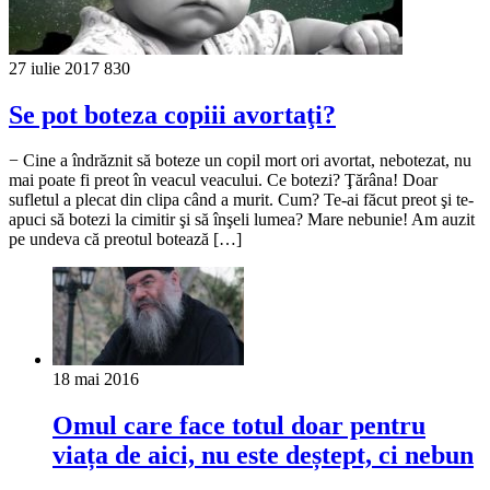
27 iulie 2017
830
Se pot boteza copiii avortaţi?
− Cine a îndrăznit să boteze un copil mort ori avortat, nebotezat, nu
mai poate fi preot în veacul veacului. Ce botezi? Ţărâna! Doar
sufletul a plecat din clipa când a murit. Cum? Te-ai făcut preot şi te-
apuci să botezi la cimitir şi să înşeli lumea? Mare nebunie! Am auzit
pe undeva că preotul botează […]
18 mai 2016
Omul care face totul doar pentru
viața de aici, nu este deștept, ci nebun