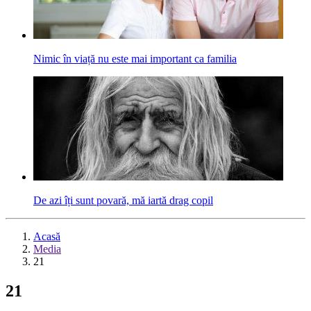
Nimic în viață nu este mai important ca familia
De azi îți sunt povară, mă iartă drag copil
Acasă
Media
21
21