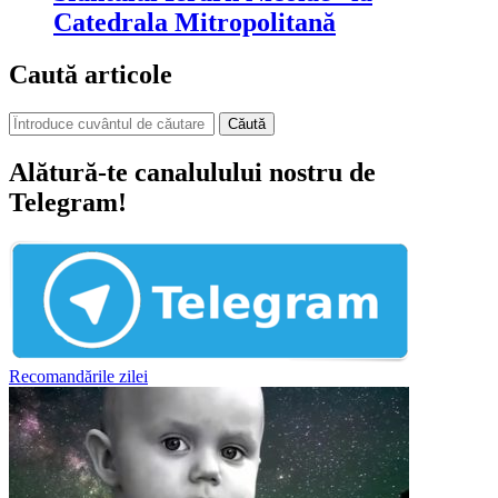
Catedrala Mitropolitană
Caută articole
Căută
Alătură-te canalulului nostru de
Telegram!
Recomandările zilei