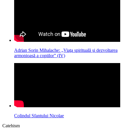
Adrian Sorin Mihalache: „Viaţa spirituală şi dezvoltarea
armonioasă a copiilor” (IV)
Colindul Sfantului Nicolae
Catehism