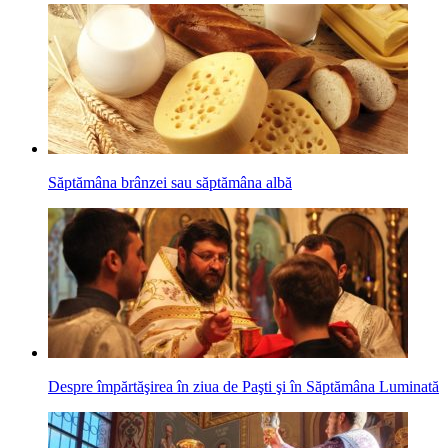
Săptămâna brânzei sau săptămâna albă
Despre împărtăşirea în ziua de Paşti şi în Săptămâna Luminată