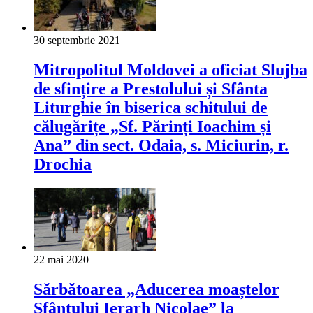
30 septembrie 2021
Mitropolitul Moldovei a oficiat Slujba
de sfințire a Prestolului și Sfânta
Liturghie în biserica schitului de
călugărițe „Sf. Părinți Ioachim și
Ana” din sect. Odaia, s. Miciurin, r.
Drochia
22 mai 2020
Sărbătoarea „Aducerea moaștelor
Sfântului Ierarh Nicolae” la