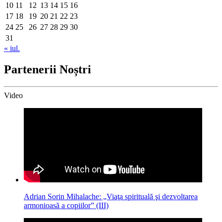
10
11
12
13
14
15
16
17
18
19
20
21
22
23
24
25
26
27
28
29
30
31
« iul.
Partenerii Noștri
Video
Adrian Sorin Mihalache: „Viaţa spirituală şi dezvoltarea
armonioasă a copiilor” (III)