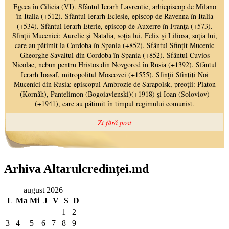
Arhiva Altarulcredinței.md
august 2026
L
Ma
Mi
J
V
S
D
1
2
3
4
5
6
7
8
9