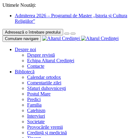
Ultimele Noutăți:
Admiterea 2026 – Programul de Master „Istoria și Cultura
Religiilor”
Adresează o întrebare preotului
Comutare navigare
Despre noi
Despre revistă
Echipa Altarul Credinței
Contacte
Bibliotecă
Calendar ortodox
Comentariile zilei
Sfaturi duhovnicești
Postul Mare
Predici
Familia
Catehism
Interviuri
Societate
Provocările vremii
Credință și medicină