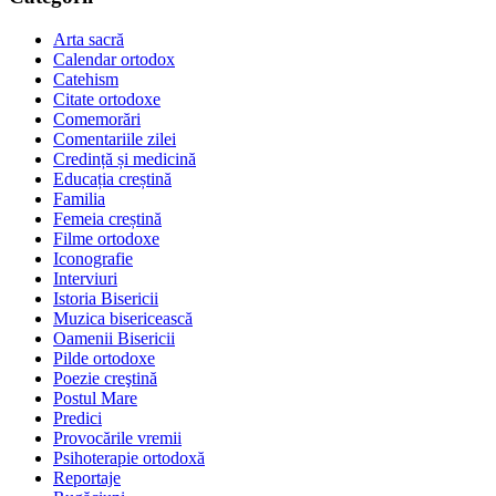
Arta sacră
Calendar ortodox
Catehism
Citate ortodoxe
Comemorări
Comentariile zilei
Credință și medicină
Educația creștină
Familia
Femeia creștină
Filme ortodoxe
Iconografie
Interviuri
Istoria Bisericii
Muzica bisericească
Oamenii Bisericii
Pilde ortodoxe
Poezie creştină
Postul Mare
Predici
Provocările vremii
Psihoterapie ortodoxă
Reportaje