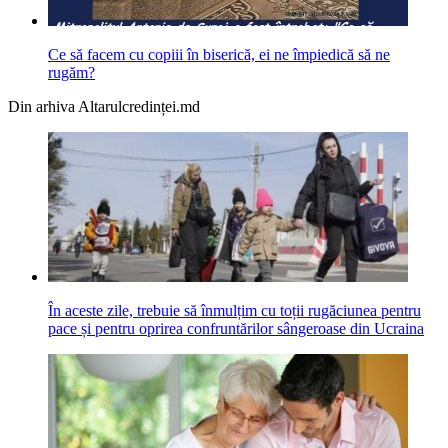
Ce să facem cu copiii în biserică, ei ne împiedică să ne
rugăm?
Din arhiva Altarulcredinței.md
În aceste zile, trebuie să înmulțim cu toții rugăciunea pentru
pace și pentru oprirea confruntărilor sângeroase din Ucraina