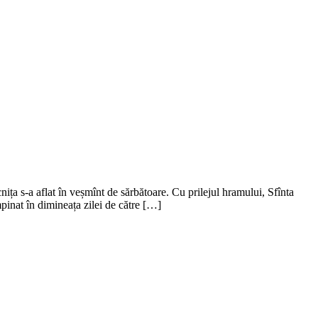
a s-a aflat în veșmînt de sărbătoare. Cu prilejul hramului, Sfînta
mpinat în dimineața zilei de către […]