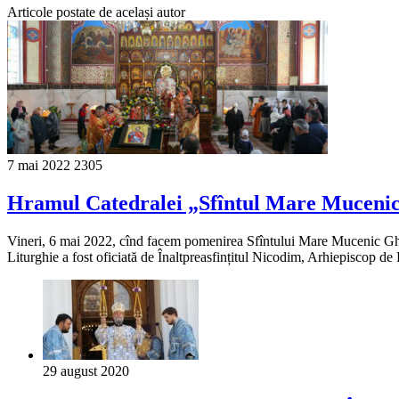
Articole postate de același autor
7 mai 2022
2305
Hramul Catedralei „Sfîntul Mare Mucenic
Vineri, 6 mai 2022, cînd facem pomenirea Sfîntului Mare Mucenic Gheor
Liturghie a fost oficiată de Înaltpreasfințitul Nicodim, Arhiepiscop de
29 august 2020