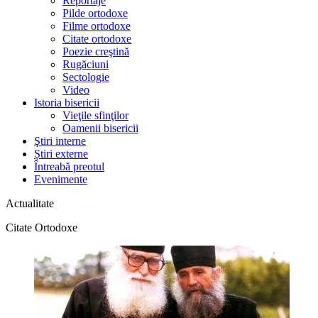
Reportaje
Pilde ortodoxe
Filme ortodoxe
Citate ortodoxe
Poezie creştină
Rugăciuni
Sectologie
Video
Istoria bisericii
Vieţile sfinţilor
Oamenii bisericii
Ştiri interne
Știri externe
Întreabă preotul
Evenimente
Actualitate
Citate Ortodoxe