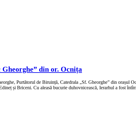
 Gheorghe” din or. Ocnița
ghe, Purtătorul de Biruință, Catedrala „Sf. Gheorghe” din orașul Ocniț
 Edineț și Briceni. Cu aleasă bucurie duhovnicească, Ierarhul a fost întî