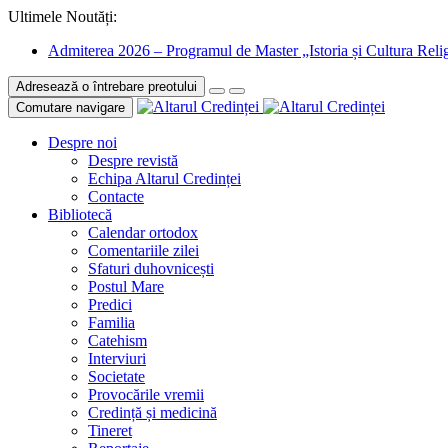
Ultimele Noutăți:
Admiterea 2026 – Programul de Master „Istoria și Cultura Relig
Adresează o întrebare preotului
Comutare navigare
Despre noi
Despre revistă
Echipa Altarul Credinței
Contacte
Bibliotecă
Calendar ortodox
Comentariile zilei
Sfaturi duhovnicești
Postul Mare
Predici
Familia
Catehism
Interviuri
Societate
Provocările vremii
Credință și medicină
Tineret