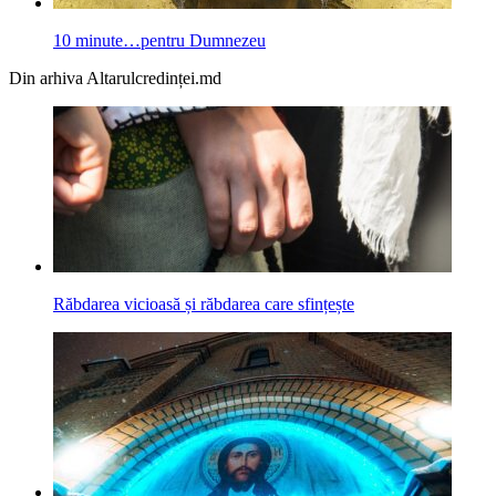
10 minute…pentru Dumnezeu
Din arhiva Altarulcredinței.md
Răbdarea vicioasă și răbdarea care sfințește