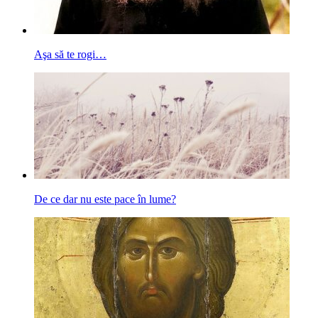
Aşa să te rogi…
De ce dar nu este pace în lume?