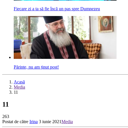
Fiecare zi a ta să fie încă un pas spre Dumnezeu
Părinte, nu am ținut post!
Acasă
Media
11
11
263
Postat de către
Irina
3 iunie 2021
Media