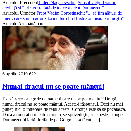
Articolul Precedent
Tadeu Nagacevschi:,,Sensul vieţii îl văd în
credinţă şi în dragoste faţă de tot ce a creat Dumnezeu’’
Articolul Următor
Preot Vadim Corostinschi: "... să fim alături de
tineri, care sunt mărturisitorii iubirii lui Hristos şi misionarii noştri"
Articole Asemănătoare
6 aprilie 2019
622
Numai dracul nu se poate mântui!
Există vreo categorie de oameni care nu se pot mântui? Dragă,
numai dracul nu se poate mântui. Acesta-i răspunsul. Deci nu mai
puneţi nici o întrebare de felul acesta. Condiţia este să se pocăiască.
Dacă a omorât o mie de oameni, se spovedeşte, se căieşte, plânge,
Dumnezeu îl iartă. Jertfa de pe Golgota s-a făcut […]