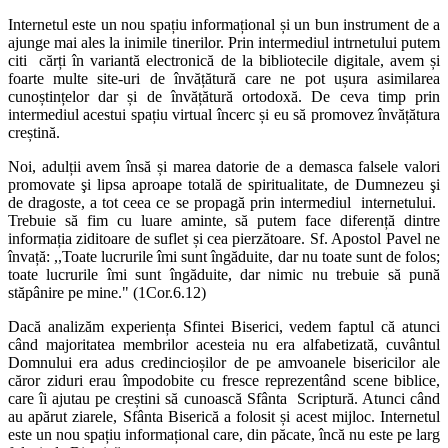
Internetul este un nou spațiu informațional și un bun instrument de a
ajunge mai ales la inimile tinerilor. Prin intermediul intrnetului putem
citi cărți în variantă electronică de la bibliotecile digitale, avem și
foarte multe site-uri de învățătură care ne pot ușura asimilarea
cunoștințelor dar și de învățătură ortodoxă. De ceva timp prin
intermediul acestui spațiu virtual încerc și eu să promovez învățătura
creștină.
Noi, adulții avem însă și marea datorie de a demasca falsele valori
promovate şi lipsa aproape totală de spiritualitate, de Dumnezeu şi
de dragoste, a tot ceea ce se propagă prin intermediul internetului.
Trebuie să fim cu luare aminte, să putem face diferență dintre
informația ziditoare de suflet și cea pierzătoare. Sf. Apostol Pavel ne
învață: ,,Toate lucrurile îmi sunt îngăduite, dar nu toate sunt de folos;
toate lucrurile îmi sunt îngăduite, dar nimic nu trebuie să pună
stăpânire pe mine." (1Cor.6.12)
Dacă analizăm experiența Sfintei Biserici, vedem faptul că atunci
când majoritatea membrilor acesteia nu era alfabetizată, cuvântul
Domnului era adus credincioșilor de pe amvoanele bisericilor ale
căror ziduri erau împodobite cu fresce reprezentând scene biblice,
care îi ajutau pe creștini să cunoască Sfânta Scriptură. Atunci când
au apărut ziarele, Sfânta Biserică a folosit și acest mijloc. Internetul
este un nou spațiu informațional care, din păcate, încă nu este pe larg