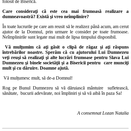
folosit de Biserică.
Care consideraţi că este cea mai frumoasă realizare a
dumneavoastră? Există şi vreo neîmplinire?
În toate lucrurile pe care am reusit să le realizez până acum, am cerut
ajutor de la Domnul, prin urmare le consider pe toate frumoase.
Neîmplinirile sunt legate mai mult de lipsa timpului disponibil.
Vă mulţumim că aţi găsit o clipă de răgaz şi aţi răspuns
întrebărilor noastre. Sperăm că cu ajutorului Lui Dumnezeu
veţi reuşi să realizaţi şi alte lucrări frumoase pentru Slava Lui
Dumnezeu şi binele societăţii şi a Bisericii pentru care munciţi
mult şi cu dăruire. Doamne ajută.
Vă mulțumesc mult, să de-a Domnul!
Rog pe Bunul Dumnezeu să vă dăruiască mântuire sufletească,
sănătate, bucurii adevărate, noi împliniri și să vă aibă în paza Sa!
A consemnat Lozan Natalia