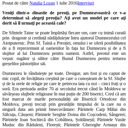
Postat de către
Natalia Lozan
1 iulie 2016
Interviuri
Veniţi dintr-o dinastie de preoţi, pe Dumneavoastră ce v-a
determinat să alegeţi preoţia? Aţi avut un model pe care aţi
dorit să îl urmaţi pe această cale?
De Sfintele Taine se poate împărtăși fiecare om, care cu inimă curată
prin dragoste și credință nădăjduiește întru ajutorul Dumnezeului cel
Atotputernic. Prin Sf. Taină a Preoției, omului i se oferă posibilitatea
de a fi reprezentant al oamenilor în fața lui Dumnezeu și de a fi
slujitor al lui Dumnezeu pentru oameni. Astfel, preotul este un
veșnic rugător și silitor către Bunul Dumnezeu pentru iertarea
greșelilor păstoriților săi.
Dumnezeu le rânduiește pe toate. Desigur, am fost și eu captat de
mic copil, de învățătura creștină pe care o cunoșteam de la Sf. Slujbe
și de la orele de religie pe care le petrecea tata cu noi – cinci frați și o
soră. Era perioada anilor 70 ai secolului trecut când în Moldova se
săvârșeau slujbele religioase în mai puțin de 200 biserici. Cred că am
fost marcat de marile personalități ale Bisericii Ortodoxe din
Moldova, preoți trecuți prin greutățile timpului de la care nu o
singură data am primit binecuvântare: Părintele Carp Mălai din
Sălcuța, Căușeni; Părintele Serghie Doina din Coșcodeni, Sângerei;
Părintele Ioan Sochircă din Cobâlnea, Șoldănești; Părintele Vasile
Muduc din Răduleni, Florești; Părintele Gheorghe Armașu din