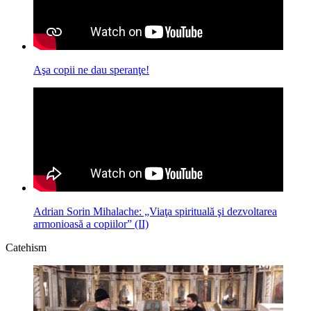
Aşa copii ne dau speranţe!
Adrian Sorin Mihalache: „Viaţa spirituală şi dezvoltarea
armonioasă a copiilor” (II)
Catehism