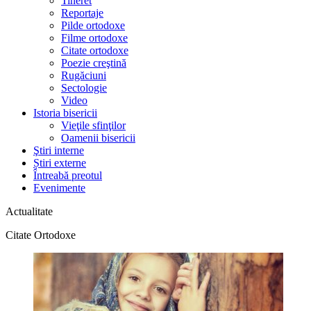
Tineret
Reportaje
Pilde ortodoxe
Filme ortodoxe
Citate ortodoxe
Poezie creştină
Rugăciuni
Sectologie
Video
Istoria bisericii
Vieţile sfinţilor
Oamenii bisericii
Ştiri interne
Știri externe
Întreabă preotul
Evenimente
Actualitate
Citate Ortodoxe