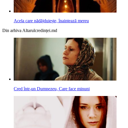
Acela care nădăjduiește, înaintează mereu
Din arhiva Altarulcredinței.md
Cred într-un Dumnezeu, Care face minuni