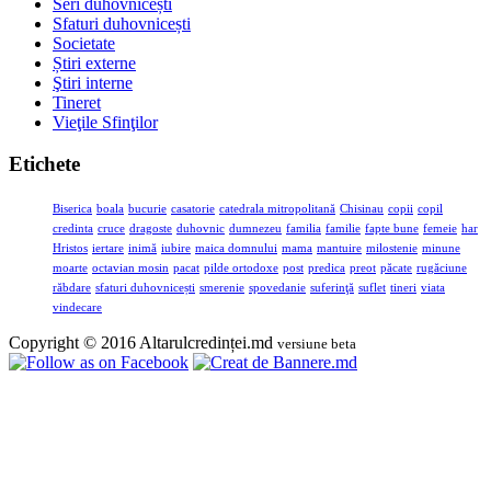
Seri duhovnicești
Sfaturi duhovnicești
Societate
Știri externe
Ştiri interne
Tineret
Vieţile Sfinţilor
Etichete
Biserica
boala
bucurie
casatorie
catedrala mitropolitană
Chisinau
copii
copil
credinta
cruce
dragoste
duhovnic
dumnezeu
familia
familie
fapte bune
femeie
har
Hristos
iertare
inimă
iubire
maica domnului
mama
mantuire
milostenie
minune
moarte
octavian mosin
pacat
pilde ortodoxe
post
predica
preot
păcate
rugăciune
răbdare
sfaturi duhovnicești
smerenie
spovedanie
suferinţă
suflet
tineri
viata
vindecare
Copyright © 2016 Altarulcredinței.md
versiune beta