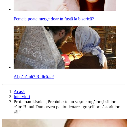
Femeia poate merge doar în fustă la biserică?
Ai păcătuit? Ridică-te!
Acasă
Interviuri
Prot. Ioan Lisnic: „Preotul este un veșnic rugător și silitor
către Bunul Dumnezeu pentru iertarea greșelilor păstoriților
săi”