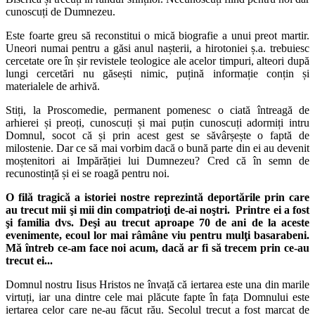
cunoscuți de Dumnezeu.
Este foarte greu să reconstitui o mică biografie a unui preot martir.
Uneori numai pentru a găsi anul nașterii, a hirotoniei ș.a. trebuiesc
cercetate ore în șir revistele teologice ale acelor timpuri, alteori după
lungi cercetări nu găsești nimic, puțină informație conțin și
materialele de arhivă.
Stiți, la Proscomedie, permanent pomenesc o ciată întreagă de
arhierei și preoți, cunoscuți și mai puțin cunoscuți adormiți intru
Domnul, socot că și prin acest gest se săvârșește o faptă de
milostenie. Dar ce să mai vorbim dacă o bună parte din ei au devenit
moștenitori ai Impărăției lui Dumnezeu? Cred că în semn de
recunostință și ei se roagă pentru noi.
O filă tragică a istoriei nostre reprezintă deportările prin care
au trecut mii şi mii din compatrioţi de-ai noştri. Printre ei a fost
şi familia dvs. Deşi au trecut aproape 70 de ani de la aceste
evenimente, ecoul lor mai râmâne viu pentru mulţi basarabeni.
Mă întreb ce-am face noi acum, dacă ar fi să trecem prin ce-au
trecut ei...
Domnul nostru Iisus Hristos ne învață că iertarea este una din marile
virtuți, iar una dintre cele mai plăcute fapte în fața Domnului este
iertarea celor care ne-au făcut rău. Secolul trecut a fost marcat de