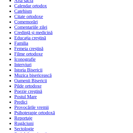
Arta sacră
Calendar ortodox
Catehism
Citate ortodoxe
Comemorări
Comentariile zilei
Credință și medicină
Educația creștină
Familia
Femeia creștină
Filme ortodoxe
Iconografie
Interviuri
Istoria Bisericii
Muzica bisericească
Oamenii Bisericii
Pilde ortodoxe
Poezie creştină
Postul Mare
Predici
Provocările vremii
Psihoterapie ortodoxă
Reportaje
Rugăciuni
Sectologie