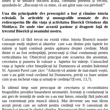
umeri și se întoarce bucuros acasă, chemând prietenii și vecinii,
spunându-le: „Bucurați-vă cu mine, că am găsit oaia cea pierdută!”
Una din principalele dvs preocupări a fost şi rămâne istoria
eclezială. În articolele şi monografiile semnate de dvs
redescoperim file din viața și activitatea Bisericii Ortodoxe din
Moldava. De unde vine această pasiune şi dragoste faţă de
trecutul Bisericii şi neamului nostru.
Cunoaștem că fără trecut nu există viitor. Istoria Bisericii noastre
cunoaște mulți slujitori ai altarelor care s-au distins prin faptele lor
mărețe și luptă continuă pentru apărarea dreptei credințe. Mulți
dintre ei au fost nedreptățiți, persecutați și chiar condamnați pentru
verticalitatea lor. Obiectivul principal este scoaterea din anonimat,
cercetarea și punerea în valoare a faptelor lor mărețe. Cunoscând
viața și faptele celor bineplăcuți lui Dumnezeu să urmăm îndemnul
Sf. Apostol Pavel care zice: ”Aduceți-vă aminte de mai-marii voștri,
care v-au grăit vouă cuvântul lui Dumnezeu, priviți cu luare aminte
cum și-au incheiat viața și urmați-le credința”(Evrei, 13,7).
În ultimul timp sunt preocupat de cercetarea și reconstituirea
biografiilor preoților basarabeni neomartiri. Arestați și condamnați la
ani grei de temniță de unde nu s-au mai întors, omorâți fără judecată
sau exterminați prin muncă silnică. Mai devreme sau mai târziu
acești preoți care au suferit pentru credință vor fi canonizați de
Biserică și trecuți în rândul sfinților. Necunoscuți fiind pentru noi dar