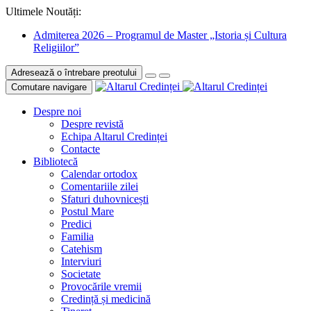
Ultimele Noutăți:
Admiterea 2026 – Programul de Master „Istoria și Cultura
Religiilor”
Adresează o întrebare preotului
Comutare navigare
Despre noi
Despre revistă
Echipa Altarul Credinței
Contacte
Bibliotecă
Calendar ortodox
Comentariile zilei
Sfaturi duhovnicești
Postul Mare
Predici
Familia
Catehism
Interviuri
Societate
Provocările vremii
Credință și medicină