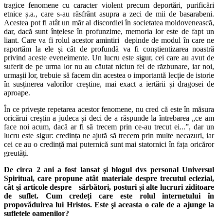
tragice fenomene cu caracter violent precum deportări, purificări
etnice ș.a., care s-au răsfrânt asupra a zeci de mii de basarabeni.
Acestea pot fi atât un măr al discordiei în societatea moldovenească,
dar, dacă sunt înțelese în profunzime, memoria lor este de fapt un
liant. Care va fi rolul acestor amintiri depinde de modul în care ne
raportăm la ele și cât de profundă va fi conștientizarea noastră
privind aceste eveneimente. Un lucru este sigur, cei care au avut de
suferit de pe urma lor nu au căutat niciun fel de răzbunare, iar noi,
urmașii lor, trebuie să facem din acestea o importantă lecție de istorie
în susținerea valorilor creștine, mai exact a iertării și dragosei de
aproape.
În ce privește repetarea acestor fenomene, nu cred că este în măsura
oricărui creștin a judeca și deci de a răspunde la întrebarea „ce am
face noi acum, dacă ar fi să trecem prin ce-au trecut ei...”, dar un
lucru este sigur: credința ne ajută să trecem prin multe necazuri, iar
cei ce au o credință mai puternică sunt mai statornici în fața oricăror
greutăți.
De circa 2 ani a fost lansat şi blogul dvs personal Universul
Spiritual, care propune atât materiale despre trecutul eclezial,
cât şi articole despre sărbători, posturi și alte lucruri ziditoare
de suflet. Cum credeți care este rolul internetului în
propovăduirea lui Hristos. Este şi aceasta o cale de a ajunge la
sufletele oamenilor?