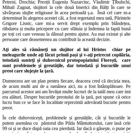
Petreni, Drochia; Preoții Eugeniu Nazarciuc, Vladimir Țîbulschi,
Mihail Zagnat, slujitori la cele două biserici din Bălți în care se
săvârșeau slujbe religioase în acea perioadă ș.a. Însă cel care m-a
determinat în alegerea acestei căi, a fost regretatul meu tată, Părintele
Grigore Lisnic, care mi-a servit drept exemplu prin blândețea,
răbdarea și multa pricepere cu care sfătuia și îndemna la faptă bună
pe toți cei care veneau la dânsul pentru ajutor. Au mai existat și alte
persoane care deasemenea au contribuit la această decizie.
Aţi ales să rămâneţi un slujitor al lui Hristos chiar pe
meleagurile unde aţi făcut primii pași şi v-aţi petrecut copilăria,
totodată sunteţi şi duhovnicul protopopiatului Florești, care
sunt problemele şi greutăţile, dar totodată şi bucuriile unui
preot care slujeşte la ţară.
Dumnezeu are un plan pentru fiecare, deaceea cred că decizia mea,
de acum multi ani de a ramânea aici, nu a fost întâmplătoare. Pe
parcursul acestor ani am învățat multe lucruri de la tatăl meu care imi
era alături. Despre bucuriile preotului de la țară, pot spune că orice
lucru bun ce se face în localitate reprezintă adevărată bucurie pentru
preot.
În cele duhovnicești, problemele și greutățile, cât și bucuriile le
putem asemăna cu păstorul din Pilda Mântuitorului, care lasă cele
99 oi și se duce după oaia cea pierdută. Iar dacă o găsește, o pune pe