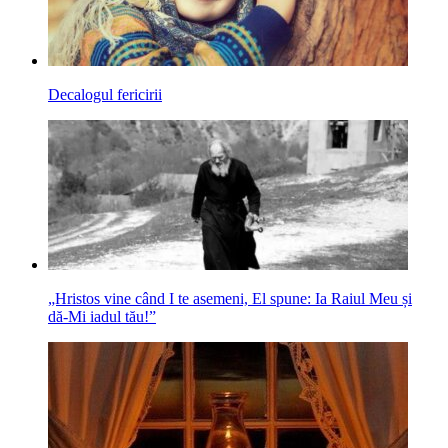
Decalogul fericirii
„Hristos vine când I te asemeni, El spune: Ia Raiul Meu și
dă‑Mi iadul tău!”