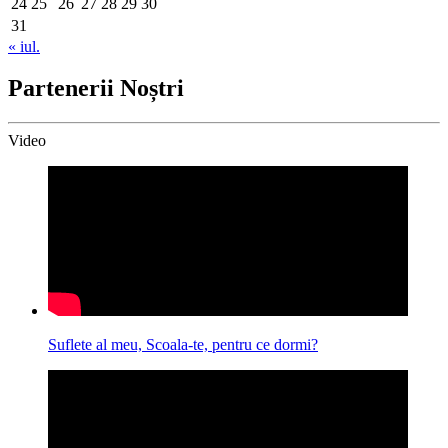
24
25
26
27
28
29
30
31
« iul.
Partenerii Noștri
Video
Suflete al meu, Scoala-te, pentru ce dormi?