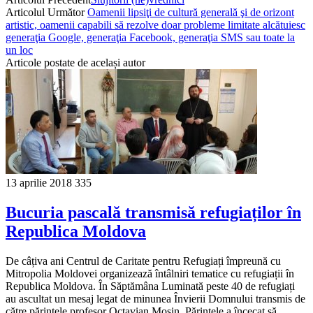
Articolul Următor
Oamenii lipsiţi de cultură generală şi de orizont
artistic, oamenii capabili să rezolve doar probleme limitate alcătuiesc
generaţia Google, generaţia Facebook, generaţia SMS sau toate la
un loc
Articole postate de același autor
13 aprilie 2018
335
Bucuria pascală transmisă refugiaților în
Republica Moldova
De câțiva ani Centrul de Caritate pentru Refugiați împreună cu
Mitropolia Moldovei organizează întâlniri tematice cu refugiații în
Republica Moldova. În Săptămâna Luminată peste 40 de refugiați
au ascultat un mesaj legat de minunea Învierii Domnului transmis de
către părintele profesor Octavian Moșin. Părintele a încecat să