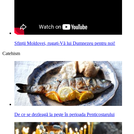
Sfinții Moldovei, rugați-Vă lui Dumnezeu pentru noi!
Catehism
De ce se dezleagă la peşte în perioada Penticostarului