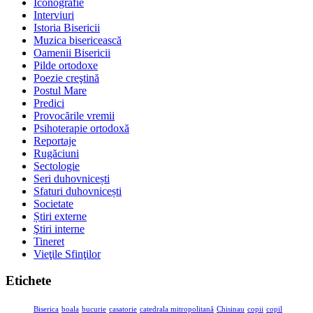
Iconografie
Interviuri
Istoria Bisericii
Muzica bisericească
Oamenii Bisericii
Pilde ortodoxe
Poezie creştină
Postul Mare
Predici
Provocările vremii
Psihoterapie ortodoxă
Reportaje
Rugăciuni
Sectologie
Seri duhovnicești
Sfaturi duhovnicești
Societate
Știri externe
Ştiri interne
Tineret
Vieţile Sfinţilor
Etichete
Biserica
boala
bucurie
casatorie
catedrala mitropolitană
Chisinau
copii
copil