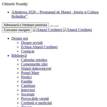
Ultimele Noutăți:
Admiterea 2026 – Programul de Master „Istoria și Cultura
Religiilor”
Adresează o întrebare preotului
Comutare navigare
Despre noi
Despre revistă
Echipa Altarul Credinței
Contacte
Bibliotecă
Calendar ortodox
Comentariile zilei
Sfaturi duhovnicești
Postul Mare
Predici
Familia
Catehism
Interviuri
Societate
Provocările vremii
Credință și medicină