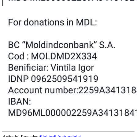
Articolul Precedent
Slujitorii (ne)vrednici