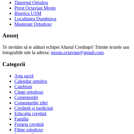
Tineretul Ortodox
Preot Octavian Moșin
Biserica USM
Localitatea Dumbrava
Masterate Ortodoxe
Anunț
Te invităm să te alături echipei Altarul Credinţei! Trimite textele sau
fotografiile tale la adresa:
mosin.octavian@gmail.com
.
Categorii
Arta sacră
Calendar ortodox
Catehism
Citate ortodoxe
Comemorări
Comentariile zilei
Credință și medicină
Educația creștină
Familia
Femeia creștină
Filme ortodoxe