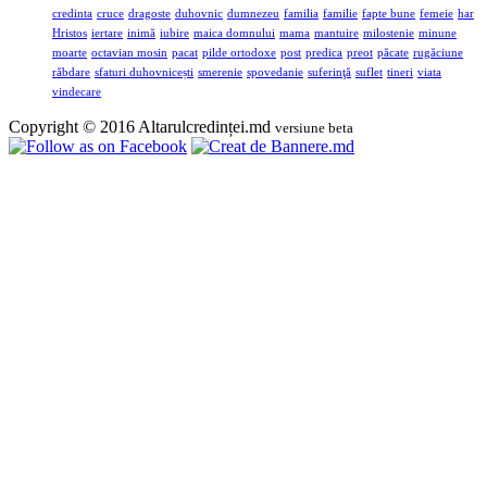
credinta
cruce
dragoste
duhovnic
dumnezeu
familia
familie
fapte bune
femeie
har
Hristos
iertare
inimă
iubire
maica domnului
mama
mantuire
milostenie
minune
moarte
octavian mosin
pacat
pilde ortodoxe
post
predica
preot
păcate
rugăciune
răbdare
sfaturi duhovnicești
smerenie
spovedanie
suferinţă
suflet
tineri
viata
vindecare
Copyright © 2016 Altarulcredinței.md
versiune beta