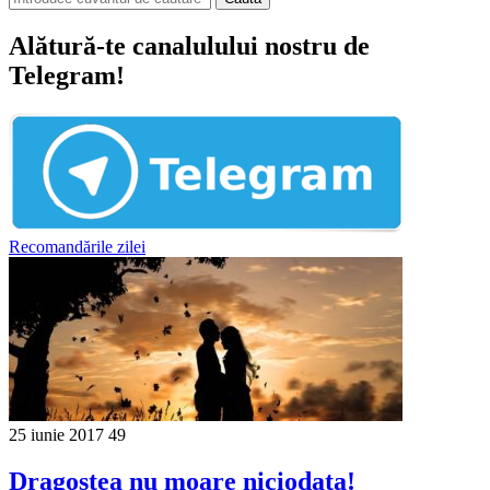
Alătură-te canalulului nostru de
Telegram!
Recomandările zilei
25 iunie 2017
49
Dragostea nu moare niciodata!