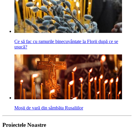
Ce să fac cu ramurile binecuvântate la Florii după ce se
usucă?
Moşii de vară din sâmbăta Rusaliilor
Proiectele Noastre