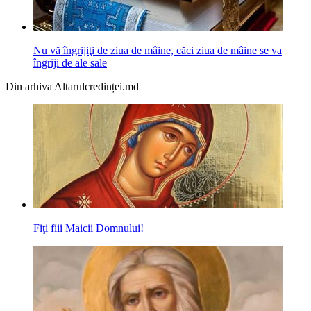
Nu vă îngrijiţi de ziua de mâine, căci ziua de mâine se va
îngriji de ale sale
Din arhiva Altarulcredinței.md
Fiţi fiii Maicii Domnului!