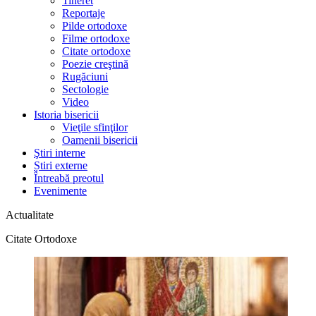
Tineret
Reportaje
Pilde ortodoxe
Filme ortodoxe
Citate ortodoxe
Poezie creştină
Rugăciuni
Sectologie
Video
Istoria bisericii
Vieţile sfinţilor
Oamenii bisericii
Ştiri interne
Știri externe
Întreabă preotul
Evenimente
Actualitate
Citate Ortodoxe