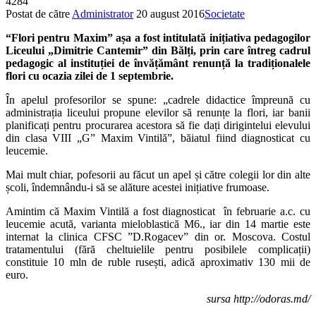
4284
Postat de către
Administrator
20 august 2016
Societate
“Flori pentru Maxim” așa a fost intitulată inițiativa pedagogilor
Liceului „Dimitrie Cantemir” din Bălți, prin care întreg cadrul
pedagogic al instituției de învățământ renunță la tradiționalele
flori cu ocazia zilei de 1 septembrie.
În apelul profesorilor se spune: „cadrele didactice împreună cu
administrația liceului propune elevilor să renunțe la flori, iar banii
planificați pentru procurarea acestora să fie dați dirigintelui elevului
din clasa VIII „G” Maxim Vintilă”, băiatul fiind diagnosticat cu
leucemie.
Mai mult chiar, pofesorii au făcut un apel și către colegii lor din alte
școli, îndemnându-i să se alăture acestei inițiative frumoase.
Amintim că Maxim Vintilă a fost diagnosticat în februarie a.c. cu
leucemie acută, varianta mieloblastică M6., iar din 14 martie este
internat la clinica CFSC ”D.Rogacev” din or. Moscova. Costul
tratamentului (fără cheltuielile pentru posibilele complicații)
constituie 10 mln de ruble rusești, adică aproximativ 130 mii de
euro.
sursa http://odoras.md/