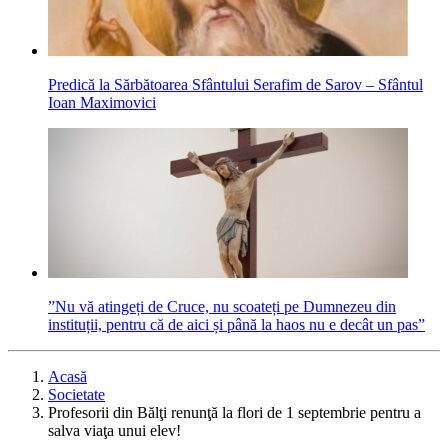
Predică la Sărbătoarea Sfântului Serafim de Sarov – Sfântul
Ioan Maximovici
”Nu vă atingeți de Cruce, nu scoateți pe Dumnezeu din
instituții, pentru că de aici și până la haos nu e decât un pas”
Acasă
Societate
Profesorii din Bălţi renunţă la flori de 1 septembrie pentru a
salva viaţa unui elev!