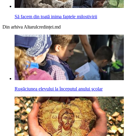
Să facem din toată inima faptele milostivirii
Din arhiva Altarulcredinței.md
Rugăciunea elevului la începutul anului şcolar