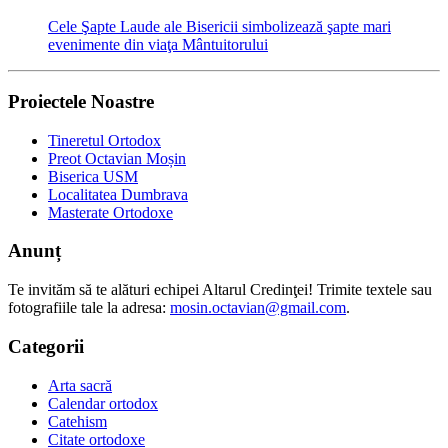
Cele Şapte Laude ale Bisericii simbolizează şapte mari
evenimente din viaţa Mântuitorului
Proiectele Noastre
Tineretul Ortodox
Preot Octavian Moșin
Biserica USM
Localitatea Dumbrava
Masterate Ortodoxe
Anunț
Te invităm să te alături echipei Altarul Credinţei! Trimite textele sau
fotografiile tale la adresa:
mosin.octavian@gmail.com
.
Categorii
Arta sacră
Calendar ortodox
Catehism
Citate ortodoxe