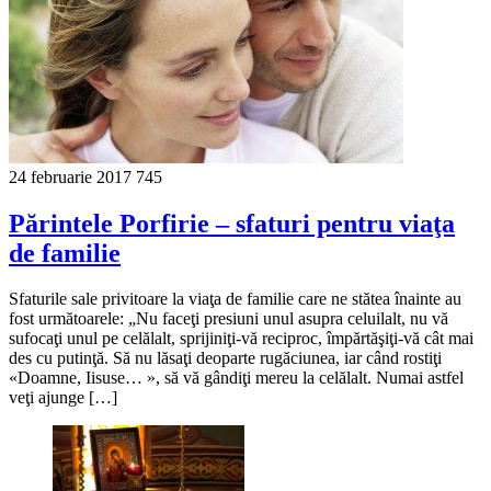
24 februarie 2017
745
Părintele Porfirie – sfaturi pentru viaţa
de familie
Sfaturile sale privitoare la viaţa de familie care ne stătea înainte au
fost următoarele: „Nu faceţi presiuni unul asupra celuilalt, nu vă
sufocaţi unul pe celălalt, sprijiniţi-vă reciproc, împărtăşiţi-vă cât mai
des cu putinţă. Să nu lăsaţi deoparte rugăciunea, iar când rostiţi
«Doamne, Iisuse… », să vă gândiţi mereu la celălalt. Numai astfel
veţi ajunge […]