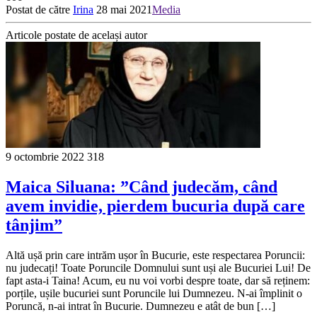
Postat de către
Irina
28 mai 2021
Media
Articole postate de același autor
9 octombrie 2022
318
Maica Siluana: ”Când judecăm, când
avem invidie, pierdem bucuria după care
tânjim”
Altă ușă prin care intrăm ușor în Bucurie, este respectarea Poruncii:
nu judecați! Toate Poruncile Domnului sunt uși ale Bucuriei Lui! De
fapt asta-i Taina! Acum, eu nu voi vorbi despre toate, dar să reținem:
porțile, ușile bucuriei sunt Poruncile lui Dumnezeu. N-ai împlinit o
Poruncă, n-ai intrat în Bucurie. Dumnezeu e atât de bun […]