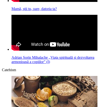
Mamă, ştii tu, oare, datoria ta?
Adrian Sorin Mihalache „Viaţa spirituală şi dezvoltarea
armonioasă a copiilor” (I)
Catehism