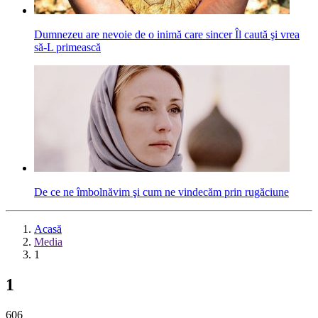
Dumnezeu are nevoie de o inimă care sincer Îl caută şi vrea
să-L primească
De ce ne îmbolnăvim şi cum ne vindecăm prin rugăciune
Acasă
Media
1
1
606