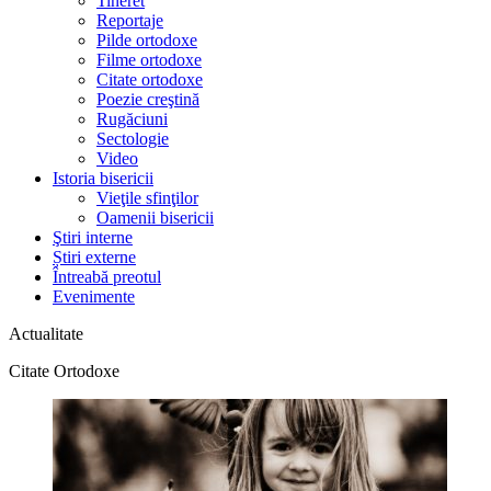
Tineret
Reportaje
Pilde ortodoxe
Filme ortodoxe
Citate ortodoxe
Poezie creştină
Rugăciuni
Sectologie
Video
Istoria bisericii
Vieţile sfinţilor
Oamenii bisericii
Ştiri interne
Știri externe
Întreabă preotul
Evenimente
Actualitate
Citate Ortodoxe