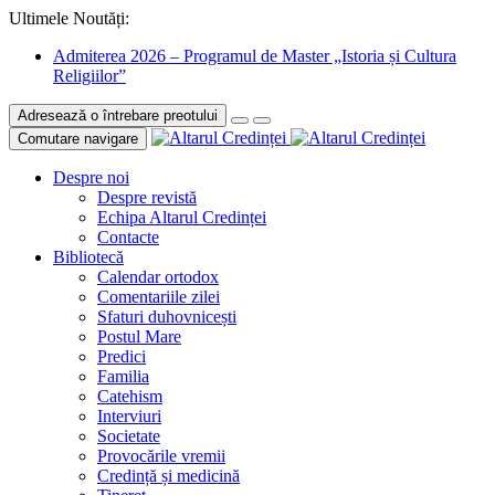
Ultimele Noutăți:
Admiterea 2026 – Programul de Master „Istoria și Cultura
Religiilor”
Adresează o întrebare preotului
Comutare navigare
Despre noi
Despre revistă
Echipa Altarul Credinței
Contacte
Bibliotecă
Calendar ortodox
Comentariile zilei
Sfaturi duhovnicești
Postul Mare
Predici
Familia
Catehism
Interviuri
Societate
Provocările vremii
Credință și medicină