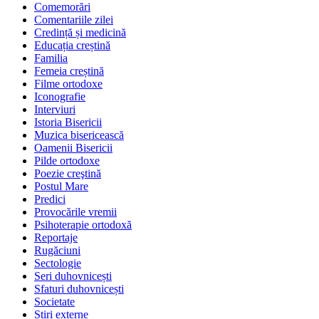
Comemorări
Comentariile zilei
Credință și medicină
Educația creștină
Familia
Femeia creștină
Filme ortodoxe
Iconografie
Interviuri
Istoria Bisericii
Muzica bisericească
Oamenii Bisericii
Pilde ortodoxe
Poezie creştină
Postul Mare
Predici
Provocările vremii
Psihoterapie ortodoxă
Reportaje
Rugăciuni
Sectologie
Seri duhovnicești
Sfaturi duhovnicești
Societate
Știri externe