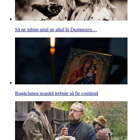
Să ne iubim unul pe altul în Dumnezeu…
Rugăciunea noastră trebuie să fie continuă