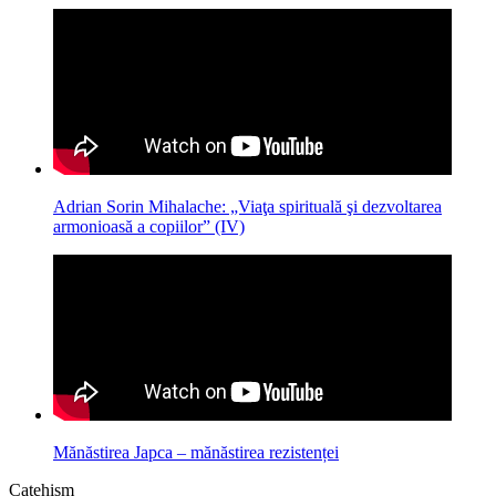
Adrian Sorin Mihalache: „Viaţa spirituală şi dezvoltarea
armonioasă a copiilor” (IV)
Mănăstirea Japca – mănăstirea rezistenței
Catehism