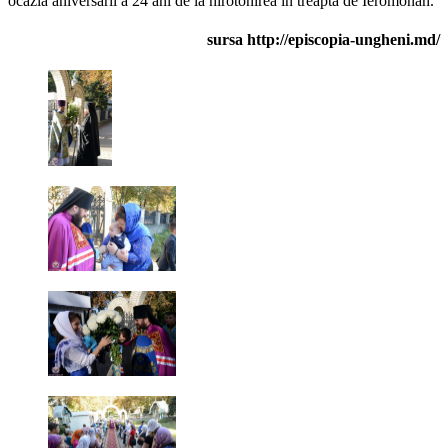
ocazia aniversării a 24 ani de la hirotonirea în treapta de Ieromonah.
sursa http://episcopia-ungheni.md/