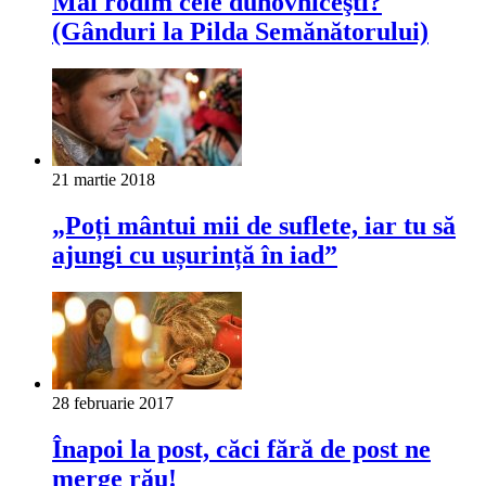
Mai rodim cele duhovniceşti?
(Gânduri la Pilda Semănătorului)
21 martie 2018
„Poți mântui mii de suflete, iar tu să
ajungi cu ușurință în iad”
28 februarie 2017
Înapoi la post, căci fără de post ne
merge rău!