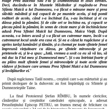
roage Prea dulcelui Său Fiu şi Dumnezeului ei Iisus Hristos.
Deci, ducându-se în Muntele Măslinilor şi rugându-se Prea
Sfânta Maică a lui Dumnezeu, s-a făcut o minune mare şi prea
slăvită: măslinii şi toţi copacii de pe muntele acela, şi toţi pomii
roditori de acolo, când s-a închinat Ea, s-au închinat şi ei cu
dânsa până la pământ. Şi de câte ori se închina ea, şi copacii se
plecau până la pământ, în semn de cinste mare şi de închinăciune
adusă Prea Sfintei Maicii lui Dumnezeu, Maica Vieţii. După
aceasta, s-a întors acasă şi s-a făcut un cutremur mare, încât s-a
cutremurat locul unde era casa ei. Şi ea a căzut la rugăciune şi a
aprins iarăşi lumânări şi tămâie, şi a chemat pe toate sfintele femei
împreună vieţuitoare cu dânsa, pe sfintele mironosiţe şi pe
prietenele ei, şi le-a spus: „Iată, vremea a sosit ca eu să vă las, să
mă duc la Fiul meu şi Dumnezeul meu”. Şi s-au întristat foarte şi
au plâns mult sfintele femei şi mironosiţele şi toate acele sfinte
văduve şi fecioare care urmau Prea Sfintei Maici a lui Dumnezeu
şi învăţăturilor ei.
”
După rugăciunea Tatăl nostru... creştinii care s-au mărturisit şi au
primit dezlegare de la duhovnic au fost împărtăşiţi cu Sfintele şi
Dumnezeieştile Taine.
La final Protoiereul Ștefan RÎMBU, în numele clericilor,
cîntăreților și creștinilor catedralei episcopale, a adresat
Preasfințitului Episcop PETRU, un frumos mesaj de felicitare cu