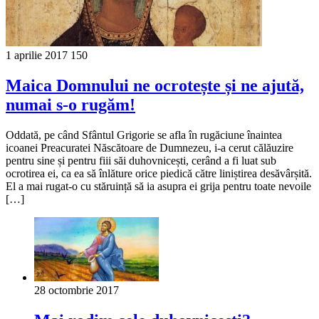
1 aprilie 2017
150
Maica Domnului ne ocrotește și ne ajută,
numai s-o rugăm!
Oddată, pe când Sfântul Grigorie se afla în rugăciune înaintea
icoanei Preacuratei Născătoare de Dumnezeu, i-a cerut călăuzire
pentru sine și pentru fiii săi duhovnicești, cerând a fi luat sub
ocrotirea ei, ca ea să înlăture orice piedică către liniștirea desăvârșită.
El a mai rugat-o cu stăruință să ia asupra ei grija pentru toate nevoile
[…]
28 octombrie 2017