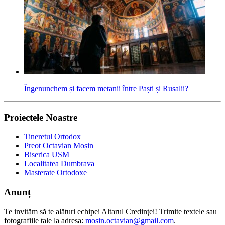
Îngenunchem și facem metanii între Paști și Rusalii?
Proiectele Noastre
Tineretul Ortodox
Preot Octavian Moșin
Biserica USM
Localitatea Dumbrava
Masterate Ortodoxe
Anunț
Te invităm să te alături echipei Altarul Credinţei! Trimite textele sau
fotografiile tale la adresa:
mosin.octavian@gmail.com
.