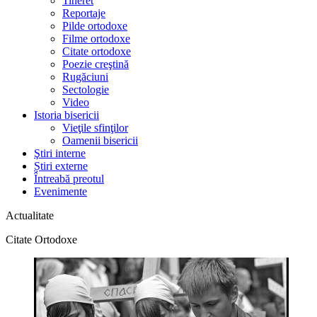
Tineret
Reportaje
Pilde ortodoxe
Filme ortodoxe
Citate ortodoxe
Poezie creştină
Rugăciuni
Sectologie
Video
Istoria bisericii
Vieţile sfinţilor
Oamenii bisericii
Ştiri interne
Știri externe
Întreabă preotul
Evenimente
Actualitate
Citate Ortodoxe