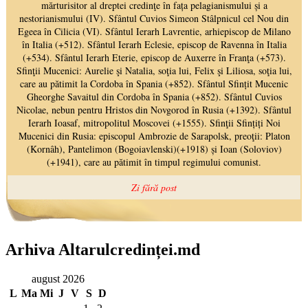
Arhiva Altarulcredinței.md
august 2026
L
Ma
Mi
J
V
S
D