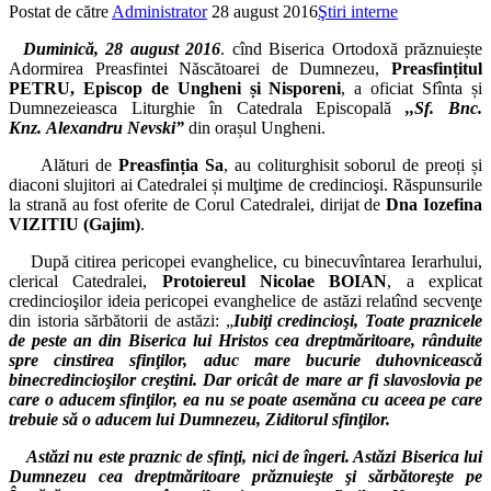
Postat de către
Administrator
28 august 2016
Ştiri interne
Duminic
ă
,
28
august 2016
. cînd Biserica Ortodoxă prăznuiește
Adormirea Preasfintei Născătoarei de Dumnezeu,
Preasfințitul
PETRU, Episcop de Ungheni
și Nisporeni
, a oficiat Sfînta și
Dumnezeieasca Liturghie în Catedrala Episcopală
,,Sf. Bnc.
Knz.
Alexandru Nevski”
din orașul Ungheni.
Alături de
Preasfinția Sa
, au coliturghisit soborul de preoți și
diaconi slujitori ai Catedralei și mulţime de credincioşi. Răspunsurile
la strană au fost oferite de Corul Catedralei, dirijat de
Dna Iozefina
VIZITIU (Gajim)
.
După citirea pericopei evanghelice, cu binecuvîntarea Ierarhului,
clerical Catedralei,
Protoiereul Nicolae BOIAN
, a explicat
credincioşilor ideia pericopei evanghelice de astăzi relatînd secvenţe
din istoria sărbătorii de astăzi: „
Iubiţi credincioşi,
Toate praznicele
de peste an din Biserica lui Hristos cea dreptmăritoare, rânduite
spre cinstirea sfinţilor, aduc mare bucurie duhovnicească
binecredincioşilor creştini. Dar oricât de mare ar fi slavoslovia pe
care o aducem sfinţilor, ea nu se poate asemăna cu aceea pe care
trebuie să o aducem lui Dumnezeu, Ziditorul sfinţilor.
Astăzi nu este praznic de sfinţi, nici de îngeri. Astăzi Biserica lui
Dumnezeu cea dreptmăritoare prăznuieşte şi sărbătoreşte pe