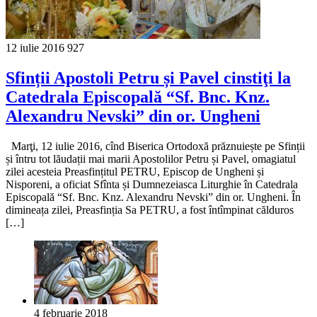
12 iulie 2016
927
Sfinții Apostoli Petru și Pavel cinstiţi la
Catedrala Episcopală “Sf. Bnc. Knz.
Alexandru Nevski” din or. Ungheni
Marţi, 12 iulie 2016, cînd Biserica Ortodoxă prăznuiește pe Sfinții
și întru tot lăudații mai marii Apostolilor Petru și Pavel, omagiatul
zilei acesteia Preasfințitul PETRU, Episcop de Ungheni și
Nisporeni, a oficiat Sfînta și Dumnezeiasca Liturghie în Catedrala
Episcopală “Sf. Bnc. Knz. Alexandru Nevski” din or. Ungheni. În
dimineața zilei, Preasfinția Sa PETRU, a fost întîmpinat călduros
[…]
4 februarie 2018