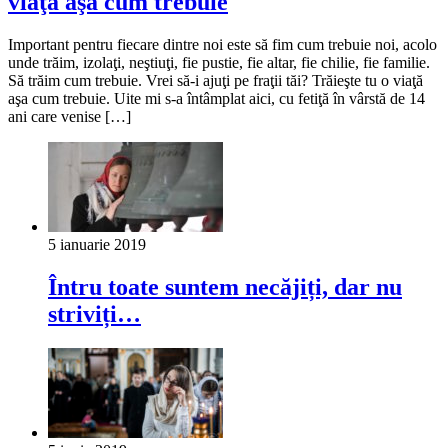
viaţă aşa cum trebuie
Important pentru fiecare dintre noi este să fim cum trebuie noi, acolo
unde trăim, izolaţi, neştiuţi, fie pustie, fie altar, fie chilie, fie familie.
Să trăim cum trebuie. Vrei să-i ajuţi pe fraţii tăi? Trăieşte tu o viaţă
aşa cum trebuie. Uite mi s-a întâmplat aici, cu fetiţă în vârstă de 14
ani care venise […]
5 ianuarie 2019
Întru toate suntem necăjiți, dar nu
striviți…