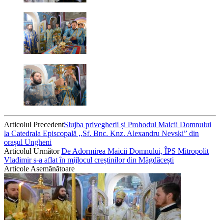
Articolul Precedent
Slujba privegherii și Prohodul Maicii Domnului
la Catedrala Episcopală ,,Sf. Bnc. Knz. Alexandru Nevski” din
orașul Ungheni
Articolul Următor
De Adormirea Maicii Domnului, ÎPS Mitropolit
Vladimir s-a aflat în mijlocul creștinilor din Măgdăcești
Articole Asemănătoare