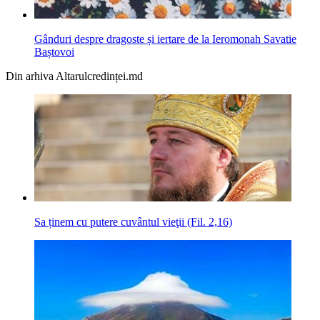
Gânduri despre dragoste și iertare de la Ieromonah Savatie
Baștovoi
Din arhiva Altarulcredinței.md
Sa ținem cu putere cuvântul vieţii (Fil. 2,16)