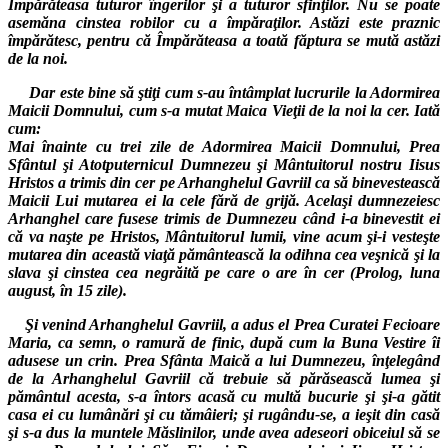
Împărăteasa tuturor îngerilor şi a tuturor sfinţilor. Nu se poate
asemăna cinstea robilor cu a împăraţilor. Astăzi este praznic
împărătesc, pentru că Împărăteasa a toată făptura se mută astăzi
de la noi.
Dar este bine să ştiţi cum s-au întâmplat lucrurile la Adormirea
Maicii Domnului, cum s-a mutat Maica Vieţii de la noi la cer. Iată
cum:
Mai înainte cu trei zile de Adormirea Maicii Domnului, Prea
Sfântul şi Atotputernicul Dumnezeu şi Mântuitorul nostru Iisus
Hristos a trimis din cer pe Arhanghelul Gavriil ca să binevestească
Maicii Lui mutarea ei la cele fără de grijă. Acelaşi dumnezeiesc
Arhanghel care fusese trimis de Dumnezeu când i-a binevestit ei
că va naşte pe Hristos, Mântuitorul lumii, vine acum şi-i vesteşte
mutarea din această viaţă pământească la odihna cea veşnică şi la
slava şi cinstea cea negrăită pe care o are în cer (Prolog, luna
august, în 15 zile).
Şi venind Arhanghelul Gavriil, a adus el Prea Curatei Fecioare
Maria, ca semn, o ramură de finic, după cum la Buna Vestire îi
adusese un crin. Prea Sfânta Maică a lui Dumnezeu, înţelegând
de la Arhanghelul Gavriil că trebuie să părăsească lumea şi
pământul acesta, s-a întors acasă cu multă bucurie şi şi-a gătit
casa ei cu lumânări şi cu tămâieri; şi rugându-se, a ieşit din casă
şi s-a dus la muntele Măslinilor, unde avea adeseori obiceiul să se