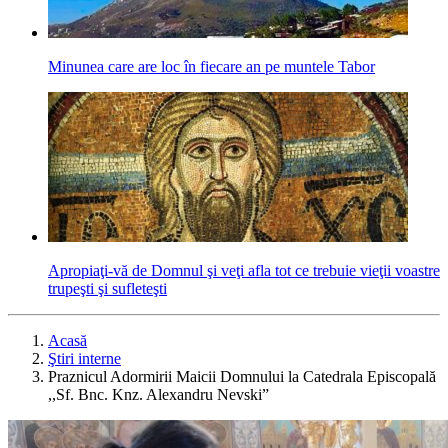
Minunea care are loc în fiecare an pe muntele Tabor
Apropiaţi-vă de Domnul şi veţi afla tot ce trebuie vieţii voastre
trupeşti şi sufleteşti
Acasă
Ştiri interne
Praznicul Adormirii Maicii Domnului la Catedrala Episcopală
,,Sf. Bnc. Knz. Alexandru Nevski”