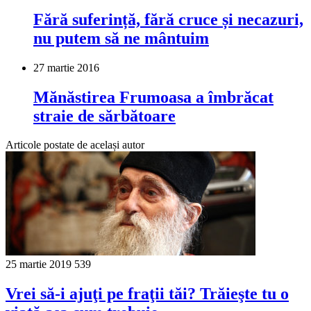
Fără suferință, fără cruce și necazuri,
nu putem să ne mântuim
27 martie 2016
Mănăstirea Frumoasa a îmbrăcat
straie de sărbătoare
Articole postate de același autor
25 martie 2019
539
Vrei să-i ajuţi pe fraţii tăi? Trăieşte tu o