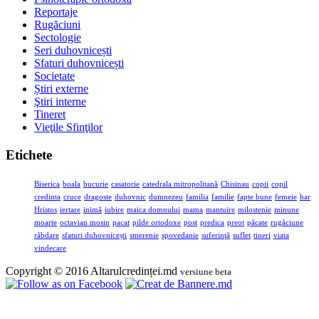
Reportaje
Rugăciuni
Sectologie
Seri duhovnicești
Sfaturi duhovnicești
Societate
Știri externe
Ştiri interne
Tineret
Vieţile Sfinţilor
Etichete
Biserica
boala
bucurie
casatorie
catedrala mitropolitană
Chisinau
copii
copil
credinta
cruce
dragoste
duhovnic
dumnezeu
familia
familie
fapte bune
femeie
har
Hristos
iertare
inimă
iubire
maica domnului
mama
mantuire
milostenie
minune
moarte
octavian mosin
pacat
pilde ortodoxe
post
predica
preot
păcate
rugăciune
răbdare
sfaturi duhovnicești
smerenie
spovedanie
suferinţă
suflet
tineri
viata
vindecare
Copyright © 2016 Altarulcredinței.md
versiune beta