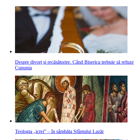
Despre divorţ şi recăsătorire. Când Biserica trebuie să refuze
Cununia
Teologia „icrei” – în sâmbăta Sfântului Lazăr