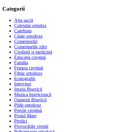
Categorii
Arta sacră
Calendar ortodox
Catehism
Citate ortodoxe
Comemorări
Comentariile zilei
Credință și medicină
Educația creștină
Familia
Femeia creștină
Filme ortodoxe
Iconografie
Interviuri
Istoria Bisericii
Muzica bisericească
Oamenii Bisericii
Pilde ortodoxe
Poezie creştină
Postul Mare
Predici
Provocările vremii
Psihoterapie ortodoxă