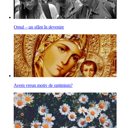
Omul – un sfânt în devenire
Avem vreun motiv de optimism?