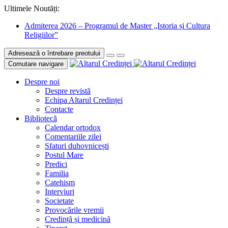
Ultimele Noutăți:
Admiterea 2026 – Programul de Master „Istoria și Cultura
Religiilor”
Adresează o întrebare preotului
Comutare navigare
Despre noi
Despre revistă
Echipa Altarul Credinței
Contacte
Bibliotecă
Calendar ortodox
Comentariile zilei
Sfaturi duhovnicești
Postul Mare
Predici
Familia
Catehism
Interviuri
Societate
Provocările vremii
Credință și medicină