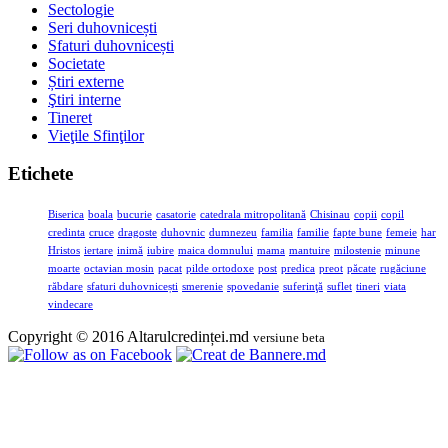
Sectologie
Seri duhovnicești
Sfaturi duhovnicești
Societate
Știri externe
Ştiri interne
Tineret
Vieţile Sfinţilor
Etichete
Biserica
boala
bucurie
casatorie
catedrala mitropolitană
Chisinau
copii
copil
credinta
cruce
dragoste
duhovnic
dumnezeu
familia
familie
fapte bune
femeie
har
Hristos
iertare
inimă
iubire
maica domnului
mama
mantuire
milostenie
minune
moarte
octavian mosin
pacat
pilde ortodoxe
post
predica
preot
păcate
rugăciune
răbdare
sfaturi duhovnicești
smerenie
spovedanie
suferinţă
suflet
tineri
viata
vindecare
Copyright © 2016 Altarulcredinței.md
versiune beta