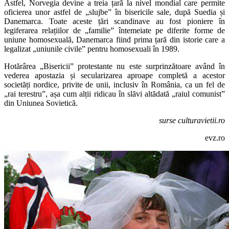
Astfel, Norvegia devine a treia țară la nivel mondial care permite
oficierea unor astfel de „slujbe” în bisericile sale, după Suedia și
Danemarca. Toate aceste țări scandinave au fost pioniere în
legiferarea relațiilor de „familie” întemeiate pe diferite forme de
uniune homosexuală, Danemarca fiind prima țară din istorie care a
legalizat „uniunile civile” pentru homosexuali în 1989.
Hotărârea „Bisericii” protestante nu este surprinzătoare având în
vederea apostazia și secularizarea aproape completă a acestor
societăți nordice, privite de unii, inclusiv în România, ca un fel de
„rai terestru”, așa cum alții ridicau în slăvi altădată „raiul comunist”
din Uniunea Sovietică.
surse culturavietii.ro
evz.ro