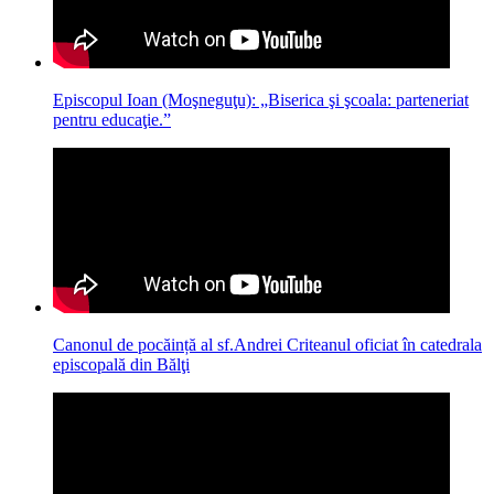
Episcopul Ioan (Moşneguţu): „Biserica şi şcoala: parteneriat
pentru educaţie.”
Canonul de pocăință al sf.Andrei Criteanul oficiat în catedrala
episcopală din Bălţi