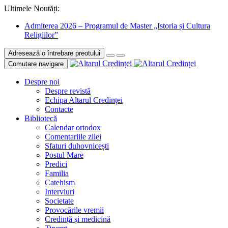
Ultimele Noutăți:
Admiterea 2026 – Programul de Master „Istoria și Cultura
Religiilor”
Adresează o întrebare preotului
Comutare navigare
Despre noi
Despre revistă
Echipa Altarul Credinței
Contacte
Bibliotecă
Calendar ortodox
Comentariile zilei
Sfaturi duhovnicești
Postul Mare
Predici
Familia
Catehism
Interviuri
Societate
Provocările vremii
Credință și medicină