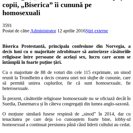
copii, „Biserica” îi cunună pe
homosexuali
3591
Postat de către
Administrator
12 aprilie 2016
Știri externe
Biserica Protestantă, principala confesiune din Norvegia, a
decis luni cu o majoritate zdrobitoare să autorizeze căsătoriile
religioase între persoane de același sex, lucru care acum se
întâmplă în foarte puține țări.
Cu o majoritate de 88 de voturi din cele 115 exprimate, un sinod
reunit la Trondheim a decis crearea unei noi slujbe de cununie, care
să permită unirea cuplurilor, fie că sunt homosexuale, fie
heterosexuale.
În prezent, căsătoriile religioase homosexuale nu se oficiază decât în
Suedia, Danemarca și în câteva congregații din lumea anglo-saxonă.
O moțiune similară fusese respinsă de „sinod” în 2014, dar cu
tenacitatea pe care deja i-o cunoaștem foarte bine, lobby-ul
homosexual a continuat presiunea până când liderii cultului au cedat.