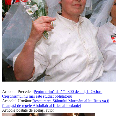
Articolul Precedent
Pentru primă dată în 800 de ani, la Oxford,
Creștinismul nu mai este studiat obligatoriu
Articolul Următor
Restaurarea Sfântului Mormânt al lui Iisus va fi
finanțată de regele Abdullah al II-lea al Iordaniei
Articole postate de același autor