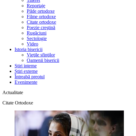
Tineret
Reportaje
Pilde ortodoxe
Filme ortodoxe
Citate ortodoxe
Poezie creştină
Rugăciuni
Sectologie
Video
Istoria bisericii
Vieţile sfinţilor
Oamenii bisericii
Ştiri interne
Știri externe
Întreabă preotul
Evenimente
Actualitate
Citate Ortodoxe