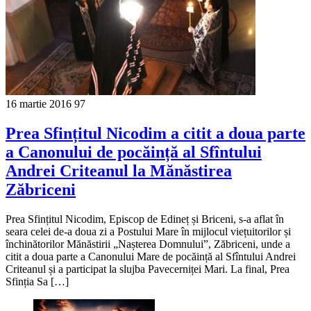
16 martie 2016
97
Prea Sfințitul Nicodim a citit a doua parte
a Canonului de pocăință al Sfîntului
Andrei Criteanul la Mănăstirea
Zăbriceni
Prea Sfințitul Nicodim, Episcop de Edineț și Briceni, s-a aflat în
seara celei de-a doua zi a Postului Mare în mijlocul viețuitorilor și
închinătorilor Mănăstirii „Nașterea Domnului”, Zăbriceni, unde a
citit a doua parte a Canonului Mare de pocăință al Sfîntului Andrei
Criteanul și a participat la slujba Pavecerniței Mari. La final, Prea
Sfinția Sa […]