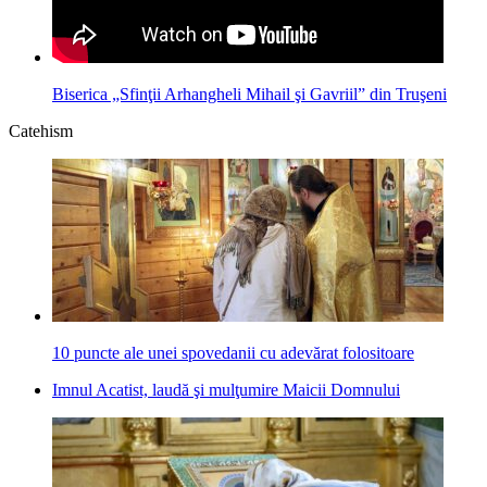
Biserica „Sfinţii Arhangheli Mihail şi Gavriil” din Truşeni
Catehism
10 puncte ale unei spovedanii cu adevărat folositoare
Imnul Acatist, laudă şi mulţumire Maicii Domnului