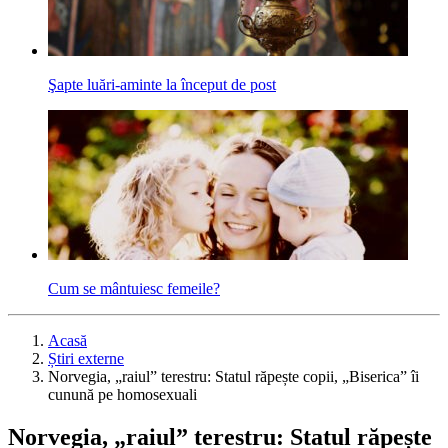
Şapte luări-aminte la început de post
Cum se mântuiesc femeile?
Acasă
Știri externe
Norvegia, „raiul” terestru: Statul răpește copii, „Biserica” îi
cunună pe homosexuali
Norvegia, „raiul” terestru: Statul răpește