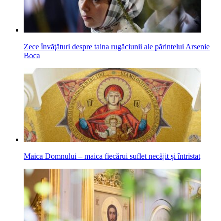
Zece învăţături despre taina rugăciunii ale părintelui Arsenie
Boca
Maica Domnului – maica fiecărui suflet necăjit și întristat