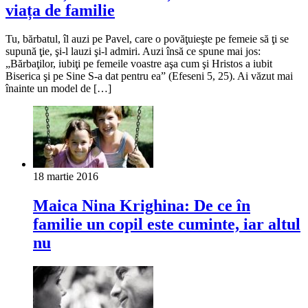
viața de familie
Tu, bărbatul, îl auzi pe Pavel, care o povăţuieşte pe femeie să ţi se
supună ţie, şi-l lauzi şi-l admiri. Auzi însă ce spune mai jos:
„Bărbaţilor, iubiţi pe femeile voastre aşa cum şi Hristos a iubit
Biserica şi pe Sine S-a dat pentru ea” (Efeseni 5, 25). Ai văzut mai
înainte un model de […]
18 martie 2016
Maica Nina Krighina: De ce în
familie un copil este cuminte, iar altul
nu