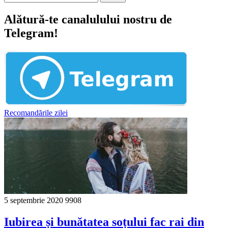
Alătură-te canalulului nostru de
Telegram!
Recomandările zilei
5 septembrie 2020
9908
Iubirea și bunătatea soțului fac rai din