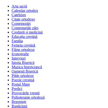
Arta sacră
Calendar ortodox
Catehism
Citate ortodoxe
Comemorări
Comentariile zilei
Credință și medicină
Educația creștină
Familia
Femeia creștină
Filme ortodoxe
Iconografie
Interviuri
Istoria Bisericii
Muzica bisericească
Oamenii Bisericii
Pilde ortodoxe
Poezie creştină
Postul Mare
Predici
Provocările vremii
Psihoterapie ortodoxă
Reportaje
Rugăciuni