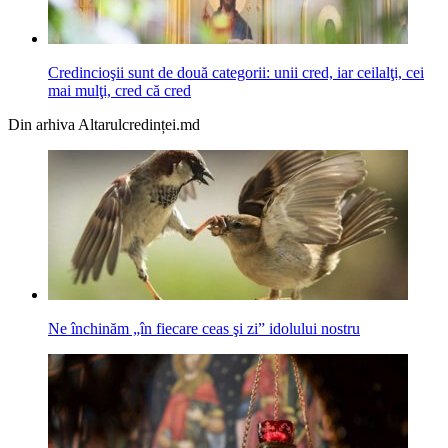
Credincioşii sunt de două categorii: unii cred, iar ceilalţi, cei
mai mulţi, cred că cred
Din arhiva Altarulcredinței.md
Ne închinăm „în fiecare ceas şi zi” idolului nostru