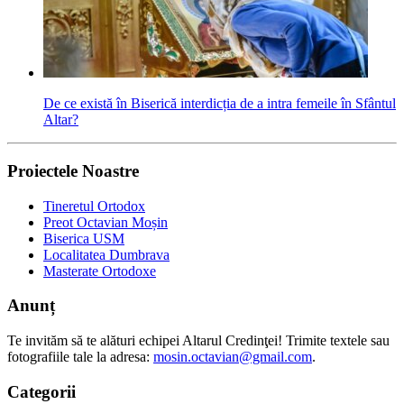
De ce există în Biserică interdicția de a intra femeile în Sfântul
Altar?
Proiectele Noastre
Tineretul Ortodox
Preot Octavian Moșin
Biserica USM
Localitatea Dumbrava
Masterate Ortodoxe
Anunț
Te invităm să te alături echipei Altarul Credinţei! Trimite textele sau
fotografiile tale la adresa:
mosin.octavian@gmail.com
.
Categorii